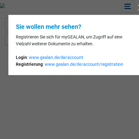
Select...
Sie wollen mehr sehen?
Aktive
Registrieren Sie sich für myGEALAN, um Zugriff auf eine
1
Filter
Vielzahl weiterer Dokumente zu erhalten.
Leider keine Ergebnisse
Login
:
www.gealan.de/de/account
Registrierung
:
www.gealan.de/de/account/registration
Prüfen Sie ausgewählte Filter oder einen Suchbegriff im Suchfeld