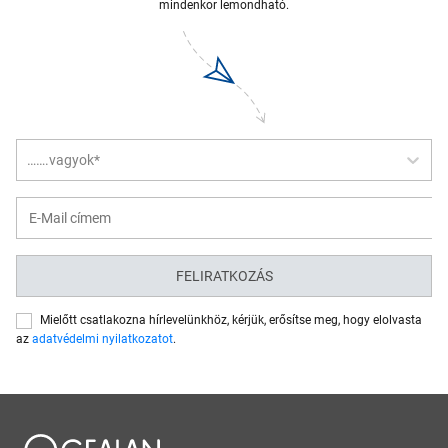
mindenkor lemondható.
…….vagyok*
FELIRATKOZÁS
Mielőtt csatlakozna hírlevelünkhöz, kérjük, erősítse meg, hogy elolvasta
az
adatvédelmi nyilatkozatot
.