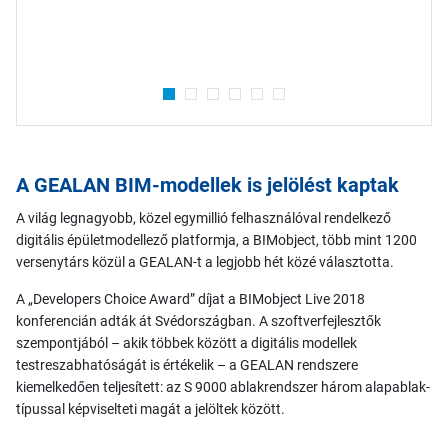
A GEALAN BIM-modellek is jelölést kaptak
A világ legnagyobb, közel egymillió felhasználóval rendelkező
digitális épületmodellező platformja, a BIMobject, több mint 1200
versenytárs közül a GEALAN-t a legjobb hét közé választotta.
A „Developers Choice Award” díjat a BIMobject Live 2018
konferencián adták át Svédországban. A szoftverfejlesztők
szempontjából – akik többek között a digitális modellek
testreszabhatóságát is értékelik – a GEALAN rendszere
kiemelkedően teljesített: az S 9000 ablakrendszer három alapablak-
típussal képviselteti magát a jelöltek között.