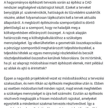
A hagyományos építészeti tervezés során az építész a CAD
rendszer segítségével vázlatrajzot készít. Ezeket a terveket
benyújtják pl. szakmérnökök, hatóságok és tűzvédelmi szakértők
részére, akiket folyamatosan tájékoztatni kell a tervek aktuális
állapotáról. A megbízott építésziroda szempontjából is döntő
jelentőségű az a szempont, hogy ne haladják meg a
költségvetésben előirányzott összeget. A rajzok alapján
határozzák meg a költségkalkulációhoz a szükséges
mennyiségeket. Így elkerülhetetlen a geometriák összekapcsolása
a pénzügyi szempontból meghatározott teljesítésrészekkel, a
teljesítési tételek az egyes mennyiségi részletekkel és becsült
részteljesítésekkel összesítve kerülnek felsorolásra. De mi történik,
ha pl. az alaprajz módosításai miatt építészeti elemek, mint például
az ablak és ajtó is érintettek?
Éppen a nagyobb projekteknél vezet ez módosításokhoz a tervezési
szakaszban, és nem ritkán az építkezés megkezdése után is. Ebben
az esetben módosítani kell minden rajzot, majd ennek megfelelően
a szükséges mennyiséget is újra kell számolni. Ezután az építkezés
résztvevői megkapják a frissen módosított rajzokat, amelyeket
egyeztetik a mindenkori szakmai tervezés résztvevőivel. Így a