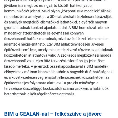
jövőben is a megbízó és a gyártó közötti hatékonyabb
kommunikációt jelenti. Mivel olyan „központi BIM modellek” állnak
rendelkezésre, amelyek pl. a 3D-s ablakokat részletesen ábrázolják,
és amelyek megfelelő jellemzőkkel láthatók el, a gyártók nagyon
gyorsan tudnak konkrét ajánlatot adni. A BIM homlokzati elemek
mindenkor áttekinthetőek és egymással könnyen
összehasonlíthatóak maradnak, mivel az építészeti elem minden
jellemzője megjeleníthető. Egy BIM ablak ténylegesen „üveges
építészeti elem“ lesz, amely minden résztvevő részére az adatoknak
köszönhetően átláthatóvá válik. A szokásos megközelítési móddal
összehasonlítva a teljes BIM tervezési ráfordítás így jelentősen
kisebb mértékű. A jellemzők összekapcsolásával a BIM modellek
előnyei maximálisan kihasználhatóak: A nagyobb átláthatóságnak
és a következetesen végrehajtott ellenőrzésnek köszönhetően az
építkezés teljes folyamata alatt javul a projekt minősége, a
tervezéssel összefüggő kockázatok száma csökken, a határidők
betarthatóak, a költségellenőrzés optimális.
BIM a GEALAN-nál – felkészülve a jövőre