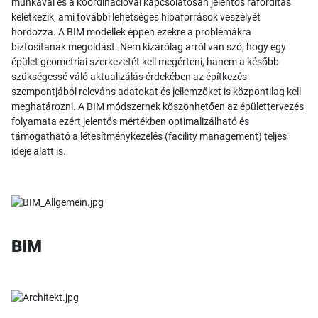
munkával és a koordinációval kapcsolatosan jelentős ráfordítás
keletkezik, ami további lehetséges hibaforrások veszélyét
hordozza. A BIM modellek éppen ezekre a problémákra
biztosítanak megoldást. Nem kizárólag arról van szó, hogy egy
épület geometriai szerkezetét kell megérteni, hanem a később
szükségessé váló aktualizálás érdekében az építkezés
szempontjából releváns adatokat és jellemzőket is központilag kell
meghatározni. A BIM módszernek köszönhetően az épülettervezés
folyamata ezért jelentős mértékben optimalizálható és
támogatható a létesítménykezelés (facility management) teljes
ideje alatt is.
BIM