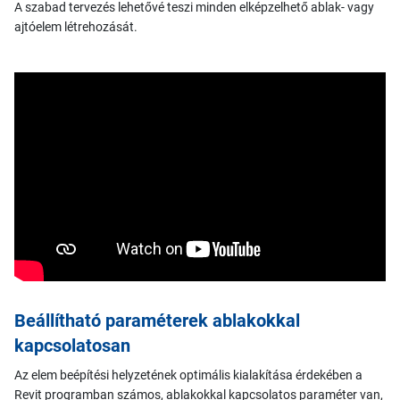
A szabad tervezés lehetővé teszi minden elképzelhető ablak- vagy
ajtóelem létrehozását.
Beállítható paraméterek ablakokkal
kapcsolatosan
Az elem beépítési helyzetének optimális kialakítása érdekében a
Revit programban számos, ablakokkal kapcsolatos paraméter van,