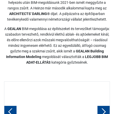
helyezés után BIM-megoldásunk 2021-ben ismét meggyőzte a
rangos zsűrit. A Heinze már második alkalommal kapta meg az
ARCHITECTS' DARLING®
díjat. A pályázatra az építőiparban
tevékenykedő valamennyi németországi vállalat jelentkezhetett.
A
GEALAN
BIM-megoldása az építészeket és tervezőket támogatja:
szabadon tervezhető, rendkívül élethű ablak- és ajtóelemeket kínál,
és előre ellenőrzi azok műszaki megvalósíthatóságát – ráadásul
mindez ingyenesen elérhető.
Ez az egyedülálló, átfogó csomag
győzte meg a szakmai zsűrit, akik ismét a
GEALAN Building
Information Modeling
megoldását választották a
LEGJOBB BIM
ADAT-ELLÁTÁS
kategória győztesének.