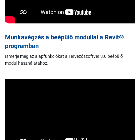
Munkavégzés a beépülő modullal a Revit®
programban
Ismerje meg az alapfunkciókat a Tervezőszoftver 3.0 beépülő
modul használatához.