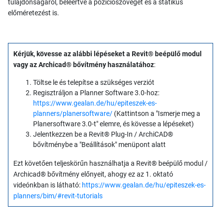
tulajdonságáról, beleértve a pozíciószöveget és a statikus
előméretezést is.
Kérjük, kövesse az alábbi lépéseket a Revit® beépülő modul
vagy az Archicad® bővítmény használatához
:
Töltse le és telepítse a szükséges verziót
Regisztráljon a Planner Software 3.0-hoz:
https://www.gealan.de/hu/epiteszek-es-
planners/planersoftware/
(Kattintson a "Ismerje meg a
Planersoftware 3.0-t" elemre, és kövesse a lépéseket)
Jelentkezzen be a Revit® Plug-In / ArchiCAD®
bővítménybe a "Beállítások" menüpont alatt
Ezt követően teljeskörűn használhatja a Revit® beépülő modul /
Archicad® bővítmény előnyeit, ahogy ez az 1. oktató
videónkban is látható:
https://www.gealan.de/hu/epiteszek-es-
planners/bim/#revit-tutorials