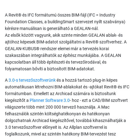
A Revit® és IFC formátumú összes BIM-fájl (IFC = Industry
Foundation Classes, a buildingSmart szervezet nyílt szabványa)
kérésre manuálisan is generálható a GEALAN-nál.
Az elsők között vagyunk, akik szinte minden GEALAN ablak- és
ajtóhoz képesek BIM-adatot szolgáltatni a Revit® szoftverhez. A
GEALAN-KUBUS® rendszer elemei már a tervezés korai
szakaszában integrálhatók az építész munkájába. A GEALAN
kapcsolatban áll több építészeti és tervezőirodával, és
folyamatosan bővíti a biztosított BIM-adatokat.
A
3.0-s tervezőszoftverünk
és a hozzá tartozó plug-in képes
automatikusan létrehozni BIM-ablakokat és -ajtókat Revit® és IFC
formátumban. Emellett az Archicad számára is biztosítunk
kiegészítőt a
Planner Software 3.0
- hoz - ezt a CAD/BIM szoftvert
világszerte több mint 200 000 tervező használja. A Mac
felhasználók szintén költséghatékonyan és hatékonyan
dolgozhatnak Archicad kiegészítővel, továbbá kihasználhatják a
3.0 tervezőszoftver előnyeit is. Az Allplan szoftverrel is
foglalkozunk, mivel az szintén hatékony BIM-tervezést tesz