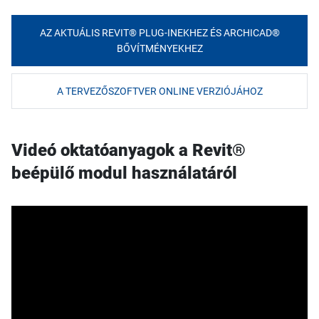
AZ AKTUÁLIS REVIT® PLUG-INEKHEZ ÉS ARCHICAD®
BŐVÍTMÉNYEKHEZ
A TERVEZŐSZOFTVER ONLINE VERZIÓJÁHOZ
Videó oktatóanyagok a Revit®
beépülő modul használatáról