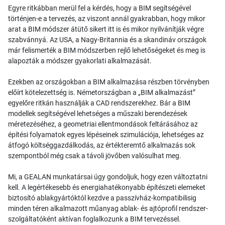
Egyre ritkábban merül fel a kérdés, hogy a BIM segítségével
történjen-e a tervezés, az viszont annál gyakrabban, hogy mikor
arat a BIM módszer átütő sikert itt is és mikor nyilvánítják végre
szabvánnyá. Az USA, a Nagy-Britannia és a skandináv országok
már felismerték a BIM módszerben rejlő lehetőségeket és meg is
alapozták a módszer gyakorlati alkalmazását.
Ezekben az országokban a BIM alkalmazása részben törvényben
előírt kötelezettség is. Németországban a „BIM alkalmazást”
egyelőre ritkán használják a CAD rendszerekhez. Bár a BIM
modellek segítségével lehetséges a műszaki berendezések
méretezéséhez, a geometriai ellentmondások feltárásához az
építési folyamatok egyes lépéseinek szimulációja, lehetséges az
átfogó költséggazdálkodás, az értékteremtő alkalmazás sok
szempontból még csak a távoli jövőben valósulhat meg.
Mi, a GEALAN munkatársai úgy gondoljuk, hogy ezen változtatni
kell. A legértékesebb és energiahatékonyabb építészeti elemeket
biztosító ablakgyártóktól kezdve a passzívház-kompatibilisig
minden téren alkalmazott műanyag ablak- és ajtóprofil rendszer-
szolgáltatóként aktívan foglalkozunk a BIM tervezéssel.