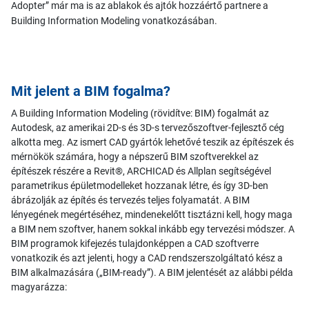
Adopter” már ma is az ablakok és ajtók hozzáértő partnere a
Building Information Modeling vonatkozásában.
Mit jelent a BIM fogalma?
A Building Information Modeling (rövidítve: BIM) fogalmát az
Autodesk, az amerikai 2D-s és 3D-s tervezőszoftver-fejlesztő cég
alkotta meg. Az ismert CAD gyártók lehetővé teszik az építészek és
mérnökök számára, hogy a népszerű BIM szoftverekkel az
építészek részére a Revit®, ARCHICAD és Allplan segítségével
parametrikus épületmodelleket hozzanak létre, és így 3D-ben
ábrázolják az építés és tervezés teljes folyamatát. A BIM
lényegének megértéséhez, mindenekelőtt tisztázni kell, hogy maga
a BIM nem szoftver, hanem sokkal inkább egy tervezési módszer. A
BIM programok kifejezés tulajdonképpen a CAD szoftverre
vonatkozik és azt jelenti, hogy a CAD rendszerszolgáltató kész a
BIM alkalmazására („BIM-ready”). A BIM jelentését az alábbi példa
magyarázza: