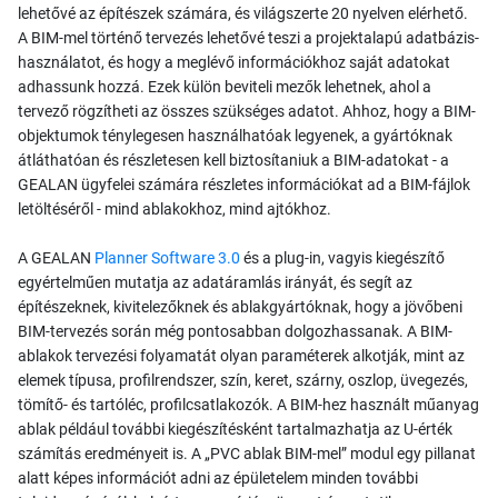
lehetővé az építészek számára, és világszerte 20 nyelven elérhető.
A BIM-mel történő tervezés lehetővé teszi a projektalapú adatbázis-
használatot, és hogy a meglévő információkhoz saját adatokat
adhassunk hozzá. Ezek külön beviteli mezők lehetnek, ahol a
tervező rögzítheti az összes szükséges adatot. Ahhoz, hogy a BIM-
objektumok ténylegesen használhatóak legyenek, a gyártóknak
átláthatóan és részletesen kell biztosítaniuk a BIM-adatokat - a
GEALAN ügyfelei számára részletes információkat ad a BIM-fájlok
letöltéséről - mind ablakokhoz, mind ajtókhoz.
A GEALAN
Planner Software 3.0
és a plug-in, vagyis kiegészítő
egyértelműen mutatja az adatáramlás irányát, és segít az
építészeknek, kivitelezőknek és ablakgyártóknak, hogy a jövőbeni
BIM-tervezés során még pontosabban dolgozhassanak. A BIM-
ablakok tervezési folyamatát olyan paraméterek alkotják, mint az
elemek típusa, profilrendszer, szín, keret, szárny, oszlop, üvegezés,
tömítő- és tartóléc, profilcsatlakozók. A BIM-hez használt műanyag
ablak például további kiegészítésként tartalmazhatja az U-érték
számítás eredményeit is. A „PVC ablak BIM-mel” modul egy pillanat
alatt képes információt adni az épületelem minden további