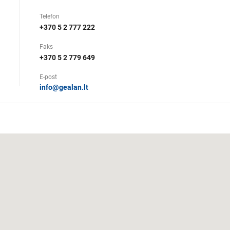
Telefon
+370 5 2 777 222
Faks
+370 5 2 779 649
E-post
info@gealan.lt