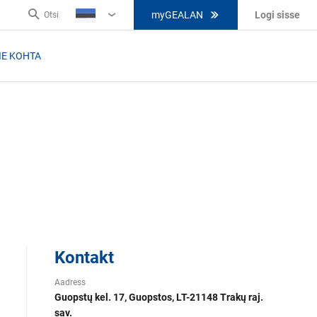
myGEALAN
Logi sisse
Otsi
EE
IE KOHTA
Kontakt
Aadress
Guopstų kel. 17, Guopstos, LT-21148 Trakų raj.
sav.