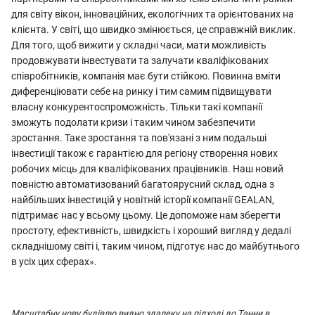
для світу вікон, інноваційних, екологічних та орієнтованих на
клієнта. У світі, що швидко змінюється, це справжній виклик.
Для того, щоб вижити у складні часи, мати можливість
продовжувати інвестувати та залучати кваліфікованих
співробітників, компанія має бути стійкою. Повинна вміти
диференціювати себе на ринку і тим самим підвищувати
власну конкурентоспроможність. Тільки такі компанії
зможуть подолати кризи і таким чином забезпечити
зростання. Таке зростання та пов'язані з ним подальші
інвестиції також є гарантією для регіону створення нових
робочих місць для кваліфікованих працівників. Наш новий
повністю автоматизований багатоярусний склад, одна з
найбільших інвестицій у новітній історії компанії GEALAN,
підтримає нас у всьому цьому. Це допоможе нам зберегти
простоту, ефективність, швидкість і хороший вигляд у дедалі
складнішому світі і, таким чином, підготує нас до майбутнього
в усіх цих сферах».
Масштабну нову будівлю видно здалеку на підході до Танни в