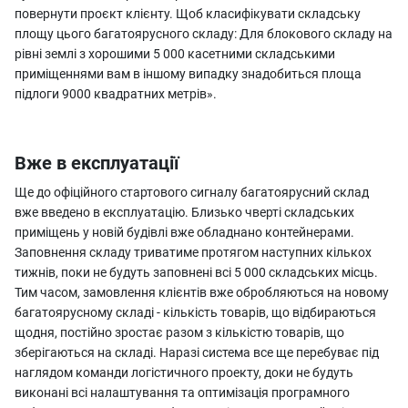
повернути проєкт клієнту. Щоб класифікувати складську
площу цього багатоярусного складу: Для блокового складу на
рівні землі з хорошими 5 000 касетними складськими
приміщеннями вам в іншому випадку знадобиться площа
підлоги 9000 квадратних метрів».
Вже в експлуатації
Ще до офіційного стартового сигналу багатоярусний склад
вже введено в експлуатацію. Близько чверті складських
приміщень у новій будівлі вже обладнано контейнерами.
Заповнення складу триватиме протягом наступних кількох
тижнів, поки не будуть заповнені всі 5 000 складських місць.
Тим часом, замовлення клієнтів вже обробляються на новому
багатоярусному складі - кількість товарів, що відбираються
щодня, постійно зростає разом з кількістю товарів, що
зберігаються на складі. Наразі система все ще перебуває під
наглядом команди логістичного проекту, доки не будуть
виконані всі налаштування та оптимізація програмного