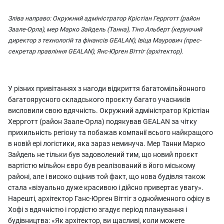
Зліва направо: Окружний адміністратор Крістіан Геррготт (район
Заале-Орла), мер Марко Зайдель (Танна), Тіно Альберт (керуючий
директор з технологій та фінансів GEALAN), Івіца Маурович (прес-
секретар правління GEALAN), Янс-Юрген Віттіг (архітектор).
У різних привітаннях з нагоди відкриття багатомільйонного
багатоярусного складського проєкту багато учасників
висловили свою вдячність. Окружний адміністратор Крістіан
Херрготт (район Заале-Орла) подякував GEALAN за чітку
прихильність регіону та побажав компанії всього найкращого
в новій ері логістики, яка зараз неминуча. Мер Танни Марко
Зайдель не тільки був задоволений тим, що новий проєкт
вартістю мільйон євро був реалізований в його міському
районі, але і високо оцінив той факт, що нова будівля також
стала «візуально дуже красивою і дійсно привертає увагу».
Нарешті, архітектор Ганс-Юрген Віттіг з однойменного офісу в
Хофі з вдячністю і гордістю згадує період планування і
будівництва: «Як архітектор, ви щасливі, коли можете