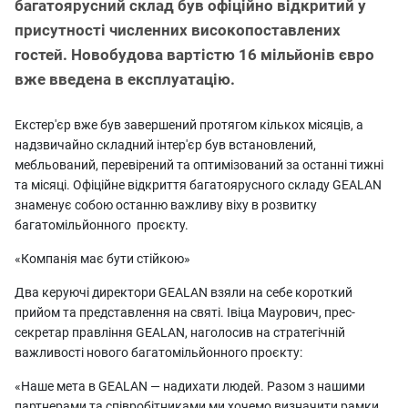
багатоярусний склад був офіційно відкритий у
присутності численних високопоставлених
гостей. Новобудова вартістю 16 мільйонів євро
вже введена в експлуатацію.
Екстер'єр вже був завершений протягом кількох місяців, а
надзвичайно складний інтер'єр був встановлений,
мебльований, перевірений та оптимізований за останні тижні
та місяці. Офіційне відкриття багатоярусного складу GEALAN
знаменує собою останню важливу віху в розвитку
багатомільйонного проєкту.
«Компанія має бути стійкою»
Два керуючі директори GEALAN взяли на себе короткий
прийом та представлення на святі. Івіца Маурович, прес-
секретар правління GEALAN, наголосив на стратегічній
важливості нового багатомільйонного проєкту:
«Наше мета в GEALAN — надихати людей. Разом з нашими
партнерами та співробітниками ми хочемо визначити рамки