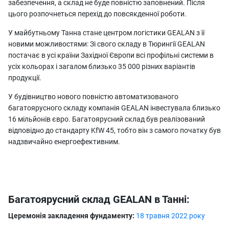
забезпечення, а склад не буде повністю заповнений. Після
цього розпочнеться перехід до повсякденної роботи.
У майбутньому Танна стане центром логістики GEALAN з її
новими можливостями: Зі свого складу в Тюрингії GEALAN
постачає в усі країни Західної Європи всі профільні системи в
усіх кольорах і загалом близько 35 000 різних варіантів
продукції.
У будівництво нового повністю автоматизованого
багатоярусного складу компанія GEALAN інвестувала близько
16 мільйонів євро. Багатоярусний склад був реалізований
відповідно до стандарту KfW 45, тобто він з самого початку був
надзвичайно енергоефективним.
Багатоярусний склад GEALAN в Танні:
Церемонія закладення фундаменту:
18 травня 2022 року