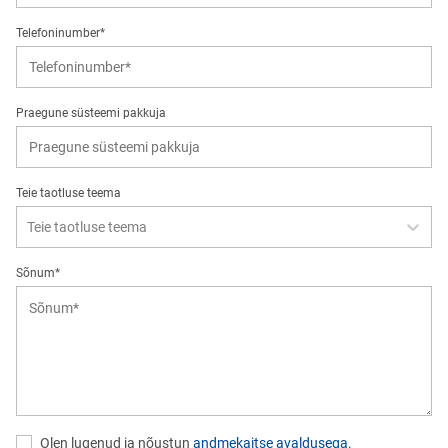
Telefoninumber*
Praegune süsteemi pakkuja
Teie taotluse teema
Teie taotluse teema
Sõnum*
Olen lugenud ja nõustun
andmekaitse avaldusega
.