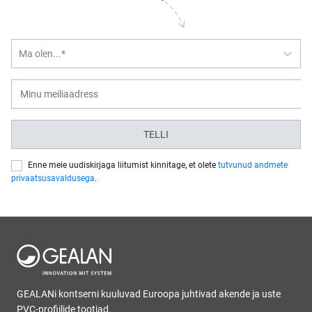
Ma olen...*
TELLI
Enne meie uudiskirjaga liitumist kinnitage, et olete
tutvunud andmete
privaatsusavaldusega
.
GEALANi kontserni kuuluvad Euroopa juhtivad akende ja uste
PVC-profiilide tootjad.