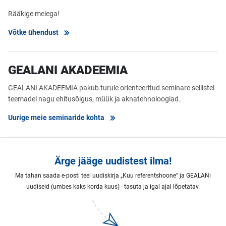
Rääkige meiega!
Võtke ühendust
GEALANI AKADEEMIA
GEALANI AKADEEMIA pakub turule orienteeritud seminare sellistel
teemadel nagu ehitusõigus, müük ja aknatehnoloogiad.
Uurige meie seminaride kohta
Ärge jääge uudistest ilma!
Ma tahan saada e-posti teel uudiskirja „Kuu referentshoone“ ja GEALANi
uudiseid (umbes kaks korda kuus) - tasuta ja igal ajal lõpetatav.