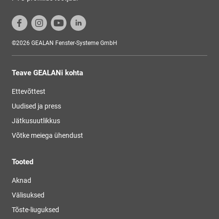
©2026 GEALAN Fenster-Systeme GmbH
Teave GEALANi kohta
Ettevõttest
Uudised ja press
Jätkusuutlikkus
Võtke meiega ühendust
Tooted
Aknad
Välisuksed
Tõste-liuguksed