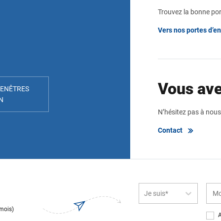
Trouvez la bonne port
Vers nos portes d’e
Vous ave
FENÊTRES
N
N’hésitez pas à nous
Contact
Je suis*
 mois)
A