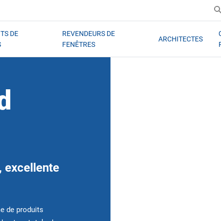
TS DE
REVENDEURS DE
ARCHITECTES
S
FENÊTRES
d
, excellente
me de produits