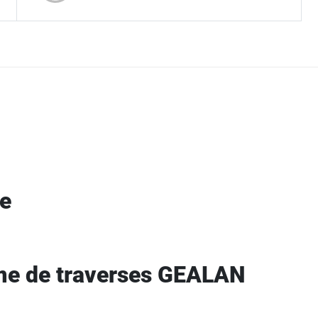
N
ge
me de traverses GEALAN