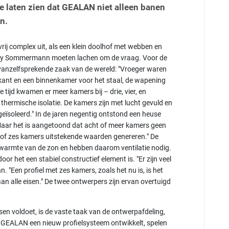
ie laten zien dat GEALAN niet alleen banen
n.
rij complex uit, als een klein doolhof met webben en
 Kay Sommermann moeten lachen om de vraag. Voor de
vanzelfsprekende zaak van de wereld: "Vroeger waren
nkant en een binnenkamer voor het staal, de wapening
e tijd kwamen er meer kamers bij – drie, vier, en
e thermische isolatie. De kamers zijn met lucht gevuld en
s geïsoleerd." In de jaren negentig ontstond een heuse
aar het is aangetoond dat acht of meer kamers geen
ijf of zes kamers uitstekende waarden genereren." De
warmte van de zon en hebben daarom ventilatie nodig.
or het een stabiel constructief element is. "Er zijn veel
"Een profiel met zes kamers, zoals het nu is, is het
aan alle eisen." De twee ontwerpers zijn ervan overtuigd
n.
isen voldoet, is de vaste taak van de ontwerpafdeling,
r GEALAN een nieuw profielsysteem ontwikkelt, spelen