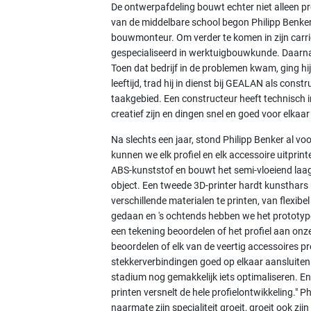
De ontwerpafdeling bouwt echter niet alleen p
van de middelbare school begon Philipp Benker o
bouwmonteur. Om verder te komen in zijn carriè
gespecialiseerd in werktuigbouwkunde. Daarna 
Toen dat bedrijf in de problemen kwam, ging hi
leeftijd, trad hij in dienst bij GEALAN als cons
taakgebied. Een constructeur heeft technisch i
creatief zijn en dingen snel en goed voor elkaar 
Na slechts een jaar, stond Philipp Benker al vo
kunnen we elk profiel en elk accessoire uitprint
ABS-kunststof en bouwt het semi-vloeiend laag
object. Een tweede 3D-printer hardt kunsthars 
verschillende materialen te printen, van flexibe
gedaan en 's ochtends hebben we het prototyp
een tekening beoordelen of het profiel aan onz
beoordelen of elk van de veertig accessoires pr
stekkerverbindingen goed op elkaar aansluiten.
stadium nog gemakkelijk iets optimaliseren. En
printen versnelt de hele profielontwikkeling." Ph
naarmate zijn specialiteit groeit, groeit ook zij