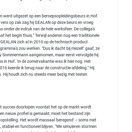
 werd uitgezet op een beroepsopleidingsbeurs in Hof.
 vers op zak zag hij GEALAN op deze beurs en vroeg
s onder de indruk van de hele werksfeer. De collega's
af het begin thuis." Terwijl anderen nog een traditionele
e GEALAN zich al in 2010 op de technisch product
ogramma's zou werken. "Dus ik dacht bij mezelf: gaaf, ze
 Kay Sommermann aangenomen, maar eerst vervolgde hij
s in Hof. 'In de zomervakantie was ik hier nog. Het
16 keerde ik terug naar de constructie-afdeling." Hij
 Hij houdt zich nu steeds meer bezig met testen.
t succes doorlopen voordat het op de markt wordt
en nieuw profiel is gemaakt, moet het bestand zijn
topstelling. Het wordt massaal 'beregend' – soms met
, stabiel en functioneel blijven. "We simuleren stormen