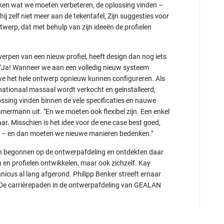
ken wat we moeten verbeteren, de oplossing vinden –
hij zelf niet meer aan de tekentafel, Zijn suggesties voor
twerp, dat met behulp van zijn ideeën de profielen
ntwerpen van een nieuw profiel, heeft design dan nog iets
: "Ja! Wanneer we aan een volledig nieuw systeem
 we het hele ontwerp opnieuw kunnen configureren. Als
nationaal massaal wordt verkocht en geïnstalleerd,
ossing vinden binnen de vele specificaties en nauwe
mmermann uit. "En we moeten ook flexibel zijn. Een enkel
ar. Misschien is het idee voor de ene case best goed,
ig – en dan moeten we nieuwe manieren bedenken."
n begonnen op de ontwerpafdeling en ontdekten daar
ën en profielen ontwikkelen, maar ook zichzelf. Kay
icus al lang afgerond. Philipp Benker streeft ernaar
 De carrièrepaden in de ontwerpafdeling van GEALAN