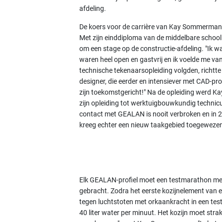
afdeling.
De koers voor de carrière van Kay Sommermann
Met zijn einddiploma van de middelbare school
om een stage op de constructie-afdeling. "Ik wa
waren heel open en gastvrij en ik voelde me van
technische tekenaarsopleiding volgden, richtt
designer, die eerder en intensiever met CAD-pr
zijn toekomstgericht!" Na de opleiding werd
zijn opleiding tot werktuigbouwkundig technicu
contact met GEALAN is nooit verbroken en in 20
kreeg echter een nieuw taakgebied toegewezen.
Elk GEALAN-profiel moet een testmarathon me
gebracht. Zodra het eerste kozijnelement van e
tegen luchtstoten met orkaankracht in een tes
40 liter water per minuut. Het kozijn moet strak