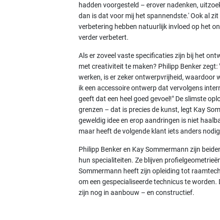
hadden voorgesteld – erover nadenken, uitzoe
dan is dat voor mij het spannendste.' Ook al zit 
verbetering hebben natuurlijk invloed op het on
verder verbetert.
Als er zoveel vaste specificaties zijn bij het o
met creativiteit te maken? Philipp Benker zegt
werken, is er zeker ontwerpvrijheid, waardoor
ik een accessoire ontwerp dat vervolgens inter
geeft dat een heel goed gevoel!" De slimste opl
grenzen – dat is precies de kunst, legt Kay So
geweldig idee en erop aandringen is niet haalba
maar heeft de volgende klant iets anders nod
Philipp Benker en Kay Sommermann zijn beide
hun specialiteiten. Ze blijven profielgeometrie
Sommermann heeft zijn opleiding tot raamtechn
om een gespecialiseerde technicus te worden.
zijn nog in aanbouw – en constructief.