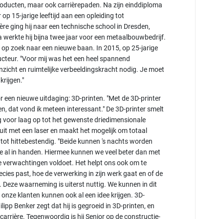
roducten, maar ook carrièrepaden. Na zijn einddiploma
p 15-jarige leeftijd aan een opleiding tot
re ging hij naar een technische school in Dresden,
werkte hij bijna twee jaar voor een metaalbouwbedrijf.
j op zoek naar een nieuwe baan. In 2015, op 25-jarige
tructeur. "Voor mij was het een heel spannend
nzicht en ruimtelijke verbeeldingskracht nodig. Je moet
krijgen."
or een nieuwe uitdaging: 3D-printen. "Met de 3D-printer
en, dat vond ik meteen interessant." De 3D-printer smelt
 voor laag op tot het gewenste driedimensionale
uit met een laser en maakt het mogelijk om totaal
l tot hittebestendig. "Beide kunnen 's nachts worden
e al in handen. Hiermee kunnen we veel beter dan met
e verwachtingen voldoet. Het helpt ons ook om te
ecies past, hoe de verwerking in zijn werk gaat en of de
 Deze waarneming is uiterst nuttig. We kunnen in dit
 onze klanten kunnen ook al een idee krijgen. 3D-
ilipp Benker zegt dat hij is gegroeid in 3D-printen, en
n carrière. Tegenwoordig is hij Senior op de constructie-