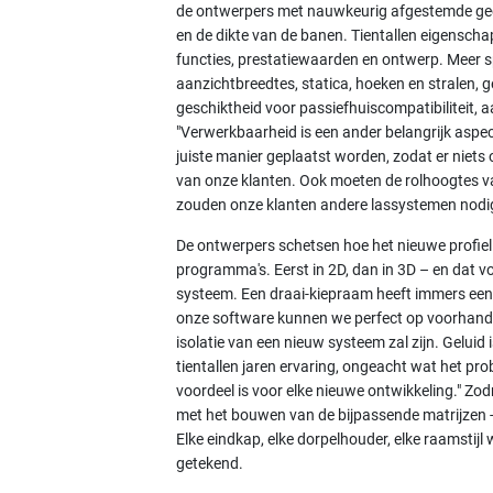
de ontwerpers met nauwkeurig afgestemde geo
en de dikte van de banen. Tientallen eigensc
functies, prestatiewaarden en ontwerp. Meer s
aanzichtbreedtes, statica, hoeken en stralen, ge
geschiktheid voor passiefhuiscompatibiliteit, 
"Verwerkbaarheid is een ander belangrijk asp
juiste manier geplaatst worden, zodat er nie
van onze klanten. Ook moeten de rolhoogtes van
zouden onze klanten andere lassystemen nodig
De ontwerpers schetsen hoe het nieuwe profiel e
programma's. Eerst in 2D, dan in 3D – en dat v
systeem. Een draai-kiepraam heeft immers een 
onze software kunnen we perfect op voorhand
isolatie van een nieuw systeem zal zijn. Gelui
tientallen jaren ervaring, ongeacht wat het pr
voordeel is voor elke nieuwe ontwikkeling." Zod
met het bouwen van de bijpassende matrijzen -
Elke eindkap, elke dorpelhouder, elke raamstijl
getekend.