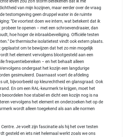
hte leven zou zo'n storm betekenen dat ik me
ichtheid van mijn kozijnen, maar eerder over de vraag
n de testomgeving geen druppel water in de ruimte
ging: "De voortest doen we intern, wat betekent dat ik
ent probeer te openen – met een schroevendraaier, dan
dt, hoe hoger de inbraakbeveiliging. Officiële testen
en." De thermische isolatietest vindt ook extern plaats.
 geplaatst om te bewijzen dat het zo min mogelijk
ordt het element vervolgens blootgesteld aan een
lle frequentiebereiken – en het behaalt alleen
. Vervolgens ondergaat het kozijn een langdurige
worden gesimuleerd. Daarnaast voert de afdeling
 uit, bijvoorbeeld op kleurechtheid en glansgraad. Ook
 brand. En om een RAL-keurmerk te krijgen, moet het
 beoordelen hoe stabiel en dicht een kozijn nog is na
teren vervolgens het element en onderzoeken het op de
keurmerk wordt alleen toegekend als aan alle normen
tre. Je voelt zijn fascinatie als hij het over testen
rdt gesteld en iets niet helemaal werkt zoals we ons