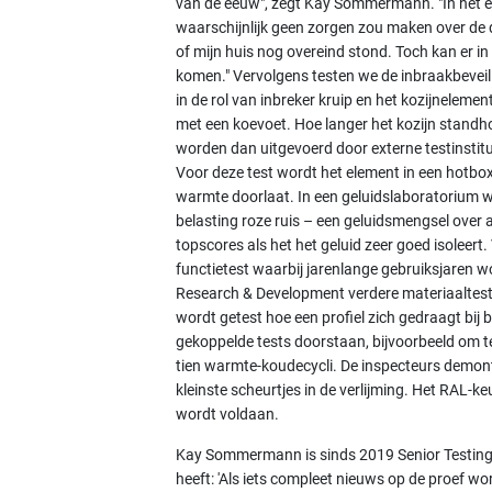
van de eeuw", zegt Kay Sommermann. "In het ec
waarschijnlijk geen zorgen zou maken over de d
of mijn huis nog overeind stond. Toch kan er i
komen." Vervolgens testen we de inbraakbeveili
in de rol van inbreker kruip en het kozijnelem
met een koevoet. Hoe langer het kozijn standhou
worden dan uitgevoerd door externe testinstitut
Voor deze test wordt het element in een hotbox
warmte doorlaat. In een geluidslaboratorium w
belasting roze ruis – een geluidsmengsel over a
topscores als het het geluid zeer goed isoleert
functietest waarbij jarenlange gebruiksjaren 
Research & Development verdere materiaaltests
wordt getest hoe een profiel zich gedraagt bij
gekoppelde tests doorstaan, bijvoorbeeld om te
tien warmte-koudecycli. De inspecteurs demon
kleinste scheurtjes in de verlijming. Het RAL-
wordt voldaan.
Kay Sommermann is sinds 2019 Senior Testing Cen
heeft: 'Als iets compleet nieuws op de proef wo