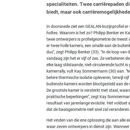
specialiteiten. Twee carrièrepaden d
biedt, maar ook carrièremogelijkhede
In doorsnede ziet een GEALAN-kozijnprofiel er v
holtes. Waarom is het zo? Philipp Benker en
twee ontwerpers is profielgeometrie de meest 
er twee holle kamers, een smalle aan de buite
dus", zegt Philipp Benker (33). "In de loop van d
vandaag zijn het er vijf of zes. Ze verbeteren d
elke laag stilstaande, niet-circulerende lucht i
kamerrally, vult Kay Sommermann (30) aan. "M
betere thermische isolatie opleveren, terwijl v
buitenste kamers worden blootgesteld aan de 
De grootste kamer is versterkt met staal, waardo
praktische beperkingen", zegt Kay Sommermann. 
resultaat van jarenlange evolutie. Het voldoet 
dat de basisgeometrie niet snel zal verandere
Het vinden van die ene oplossing die aan alle e
waar zeven ontwerpers in dienst zijn. Wannee