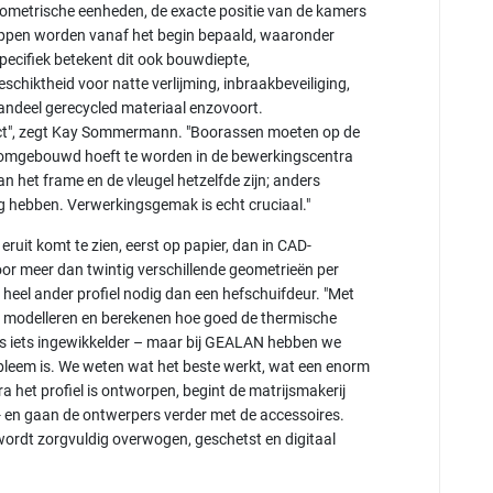
metrische eenheden, de exacte positie van de kamers
happen worden vanaf het begin bepaald, waaronder
pecifiek betekent dit ook bouwdiepte,
schiktheid voor natte verlijming, inbraakbeveiliging,
aandeel gerecycled materiaal enzovoort.
ect", zegt Kay Sommermann. "Boorassen moeten op de
ts omgebouwd hoeft te worden in de bewerkingscentra
 het frame en de vleugel hetzelfde zijn; anders
 hebben. Verwerkingsgemak is echt cruciaal."
ruit komt te zien, eerst op papier, dan in CAD-
oor meer dan twintig verschillende geometrieën per
heel ander profiel nodig dan een hefschuifdeur. "Met
 modelleren en berekenen hoe goed de thermische
d is iets ingewikkelder – maar bij GEALAN hebben we
obleem is. We weten wat het beste werkt, wat een enorm
ra het profiel is ontworpen, begint de matrijsmakerij
 en gaan de ontwerpers verder met de accessoires.
 wordt zorgvuldig overwogen, geschetst en digitaal