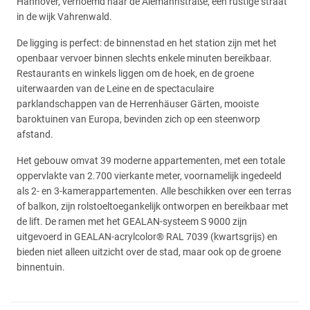
Hannover, vernoemd naar de Alemannstraße, een rustige straat
in de wijk Vahrenwald.
De ligging is perfect: de binnenstad en het station zijn met het
openbaar vervoer binnen slechts enkele minuten bereikbaar.
Restaurants en winkels liggen om de hoek, en de groene
uiterwaarden van de Leine en de spectaculaire
parklandschappen van de Herrenhäuser Gärten, mooiste
baroktuinen van Europa, bevinden zich op een steenworp
afstand.
Het gebouw omvat 39 moderne appartementen, met een totale
oppervlakte van 2.700 vierkante meter, voornamelijk ingedeeld
als 2- en 3-kamerappartementen. Alle beschikken over een terras
of balkon, zijn rolstoeltoegankelijk ontworpen en bereikbaar met
de lift. De ramen met het GEALAN-systeem S 9000 zijn
uitgevoerd in GEALAN-acrylcolor® RAL 7039 (kwartsgrijs) en
bieden niet alleen uitzicht over de stad, maar ook op de groene
binnentuin.