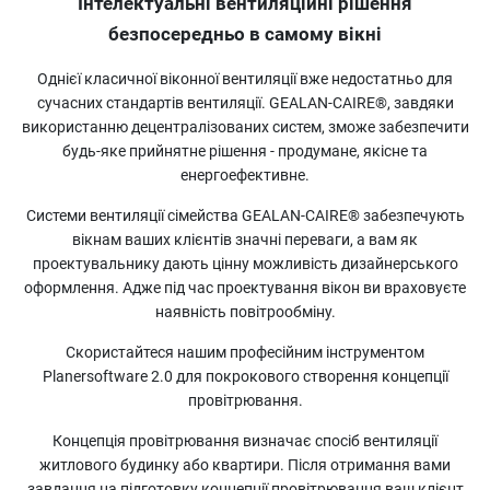
Інтелектуальні вентиляційні рішення
безпосередньо в самому вікні
Однієї класичної віконної вентиляції вже недостатньо для
сучасних стандартів вентиляції. GEALAN-CAIRE®, завдяки
використанню децентралізованих систем, зможе забезпечити
будь-яке прийнятне рішення - продумане, якісне та
енергоефективне.
Системи вентиляції сімейства GEALAN-CAIRE® забезпечують
вікнам ваших клієнтів значні переваги, а вам як
проектувальнику дають цінну можливість дизайнерського
оформлення. Адже під час проектування вікон ви враховуєте
наявність повітрообміну.
Скористайтеся нашим професійним інструментом
Planersoftware 2.0 для покрокового створення концепції
провітрювання.
Концепція провітрювання визначає спосіб вентиляції
житлового будинку або квартири. Після отримання вами
завдання на підготовку концепції провітрювання ваш клієнт