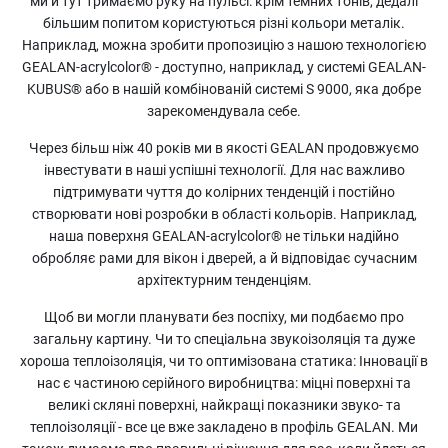
ми й тут тримаємо руку на пульсі: крім темних тонів, дедалі
більшим попитом користуються різні кольори металік.
Наприклад, можна зробити пропозицію з нашою технологією
GEALAN-acrylcolor® - доступно, наприклад, у системі GEALAN-
KUBUS® або в нашій комбінованій системі S 9000, яка добре
зарекомендувала себе.
Через більш ніж 40 років ми в якості GEALAN продовжуємо
інвестувати в наші успішні технології. Для нас важливо
підтримувати чуття до колірних тенденцій і постійно
створювати нові розробки в області кольорів. Наприклад,
наша поверхня GEALAN-acrylcolor® не тільки надійно
обробляє рами для вікон і дверей, а й відповідає сучасним
архітектурним тенденціям.
Щоб ви могли планувати без поспіху, ми подбаємо про
загальну картину. Чи то спеціальна звукоізоляція та дуже
хороша теплоізоляція, чи то оптимізована статика: Інновації в
нас є частиною серійного виробництва: міцні поверхні та
великі скляні поверхні, найкращі показники звуко- та
теплоізоляції - все це вже закладено в профіль GEALAN. Ми