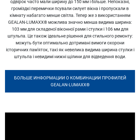
одвірок часто мали ширину до 150 мм і більше. Непоказні,
громіздкі перемички псували силует вікна і пропускали в
кімнату набагато менше світла. Тепер же з використанням
GEALAN-LUMAXX® можлива значно менша видима ширина:
103 мм для складеної віконної рами і стулки і 106 мм для
штульпа. Це також ідеальне рішення для стильного ремонту:
можуть бути оптимально дотримані вимоги охорони
історичних пам'яток, такі як невелика видима ширина стулки і
штульпа і невидимі нижні щілини для відведення води.
БОЛЬШЕ ИНФОРМАЦИИ О КОМБИНАЦИИ ПРОФИЛЕЙ
GEALAN-LUMAXX®