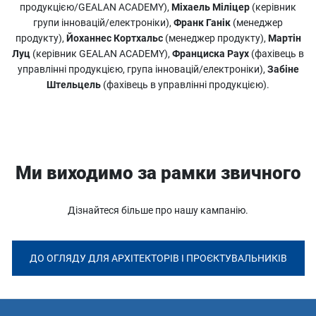
продукцією/GEALAN ACADEMY),
Міхаель Міліцер
(керівник
групи інновацій/електроніки),
Франк Ганік
(менеджер
продукту),
Йоханнес Кортхальс
(менеджер продукту),
Мартін
Луц
(керівник GEALAN ACADEMY),
Франциска Раух
(фахівець в
управлінні продукцією, група інновацій/електроніки),
Забіне
Штельцель
(фахівець в управлінні продукцією).
Ми виходимо за рамки звичного
Дізнайтеся більше про нашу кампанію.
ДО ОГЛЯДУ ДЛЯ АРХІТЕКТОРІВ І ПРОЄКТУВАЛЬНИКІВ