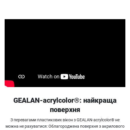
GEALAN-acrylcolor®: найкраща
поверхня
З перевагами пластикових вікон з GEALAN-acrylcolor® не
можна не рахуватися: Облагороджена поверхня з акрилового