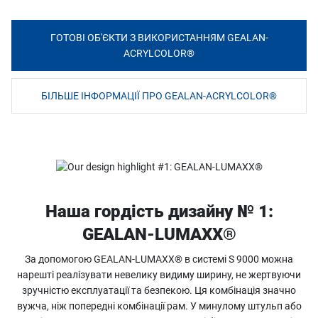
ГОТОВІ ОБ'ЄКТИ З ВИКОРИСТАННЯМ GEALAN-
ACRYLCOLOR®
БІЛЬШЕ ІНФОРМАЦІЇ ПРО GEALAN-ACRYLCOLOR®
Наша гордість дизайну № 1:
GEALAN-LUMAXX®
За допомогою GEALAN-LUMAXX® в системі S 9000 можна
нарешті реалізувати невелику видиму ширину, не жертвуючи
зручністю експлуатації та безпекою. Ця комбінація значно
вужча, ніж попередні комбінації рам. У минулому штульп або