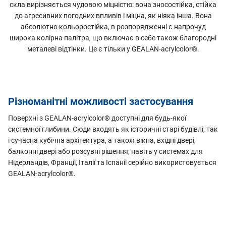
скла вирізняється чудовою міцністю: вона зносостійка, стійка
до агресивних погодних впливів і міцна, як ніяка інша. Вона
абсолютно кольоростійка, в розпорядженні є напрочуд
широка колірна палітра, що включає в себе також благородні
металеві відтінки. Це є тільки у GEALAN-acrylcolor®.
Різноманітні можливості застосування
Поверхні з GEALAN-acrylcolor® доступні для будь-якої
системної глибини. Сюди входять як історичні старі будівлі, так
і сучасна кубічна архітектура, а також вікна, вхідні двері,
балконні двері або розсувні рішення; навіть у системах для
Нідерландів, Франції, Італії та Іспанії серійно використовується
GEALAN-acrylcolor®.