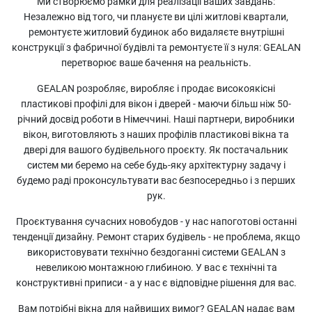
Ми створюємо рамки для реалізації ваших завдань:
Незалежно від того, чи плануєте ви цілі житлові квартали,
ремонтуєте житловий будинок або видаляєте внутрішні
конструкції з фабричної будівлі та ремонтуєте її з нуля: GEALAN
перетворює ваше бачення на реальність.
GEALAN розробляє, виробляє і продає високоякісні
пластикові профілі для вікон і дверей - маючи більш ніж 50-
річний досвід роботи в Німеччині. Наші партнери, виробники
вікон, виготовляють з наших профілів пластикові вікна та
двері для вашого будівельного проєкту. Як постачальник
систем ми беремо на себе будь-яку архітектурну задачу і
будемо раді проконсультувати вас безпосередньо і з перших
рук.
Проєктування сучасних новобудов - у нас напоготові останні
тенденції дизайну. Ремонт старих будівель - не проблема, якщо
використовувати технічно бездоганні системи GEALAN з
невеликою монтажною глибиною. У вас є технічні та
конструктивні приписи - а у нас є відповідне рішення для вас.
Вам потрібні вікна для найвищих вимог? GEALAN надає вам