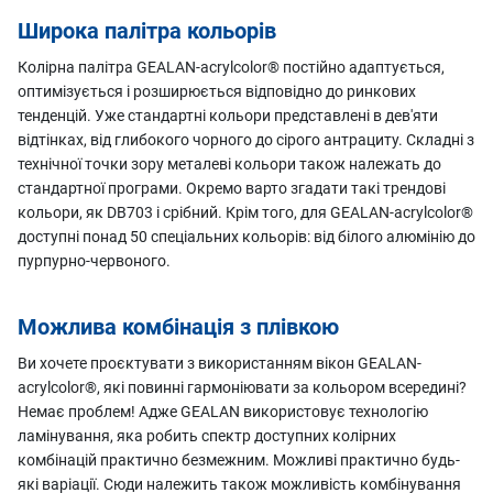
Широка палітра кольорів
Колірна палітра GEALAN-acrylcolor® постійно адаптується,
оптимізується і розширюється відповідно до ринкових
тенденцій. Уже стандартні кольори представлені в дев'яти
відтінках, від глибокого чорного до сірого антрациту. Складні з
технічної точки зору металеві кольори також належать до
стандартної програми. Окремо варто згадати такі трендові
кольори, як DB703 і срібний. Крім того, для GEALAN-acrylcolor®
доступні понад 50 спеціальних кольорів: від білого алюмінію до
пурпурно-червоного.
Можлива комбінація з плівкою
Ви хочете проєктувати з використанням вікон GEALAN-
acrylcolor®, які повинні гармоніювати за кольором всередині?
Немає проблем! Адже GEALAN використовує технологію
ламінування, яка робить спектр доступних колірних
комбінацій практично безмежним. Можливі практично будь-
які варіації. Сюди належить також можливість комбінування