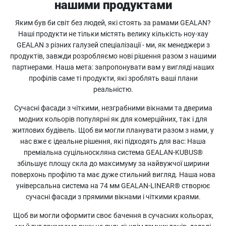
нашими продуктами
Яким був би світ без людей, які стоять за рамами GEALAN?
Наші продукти не тільки містять велику кількість ноу-хау
GEALAN з різних галузей спеціалізації - ми, як менеджери з
продуктів, завжди розробляємо нові рішення разом з нашими
партнерами. Наша мета: запропонувати вам у вигляді наших
профілів саме ті продукти, які зроблять ваші плани
реальністю.
Сучасні фасади з чіткими, незграбними вікнами та дверима
модних кольорів популярні як для комерційних, так і для
житлових будівель. Щоб ви могли планувати разом з нами, у
нас вже є ідеальне рішення, які підходять для вас: Наша
преміальна суцільноскляна система GEALAN-KUBUS®
збільшує площу скла до максимуму за найвужчої ширини
поверхонь профілю та має дуже стильний вигляд. Наша нова
універсальна система на 74 мм GEALAN-LINEAR® створює
сучасні фасади з прямими вікнами і чіткими краями.
Щоб ви могли оформити своє бачення в сучасних кольорах,