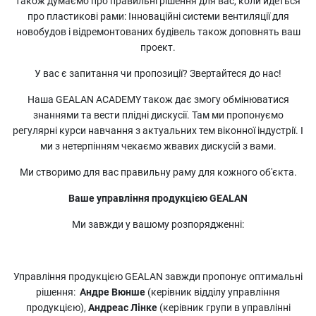
також думаємо про правильні рішення для вас, коли йдеться
про пластикові рами: Інноваційні системи вентиляції для
новобудов і відремонтованих будівель також доповнять ваш
проект.
У вас є запитання чи пропозиції? Звертайтеся до нас!
Наша GEALAN ACADEMY також дає змогу обмінюватися
знаннями та вести плідні дискусії. Там ми пропонуємо
регулярні курси навчання з актуальних тем віконної індустрії. І
ми з нетерпінням чекаємо жвавих дискусій з вами.
Ми створимо для вас правильну раму для кожного об'єкта.
Ваше управління продукцією GEALAN
Ми завжди у вашому розпорядженні:
Управління продукцією GEALAN завжди пропонує оптимальні
рішення:
Андре Вюнше
(керівник відділу управління
продукцією),
Андреас Лінке
(керівник групи в управлінні