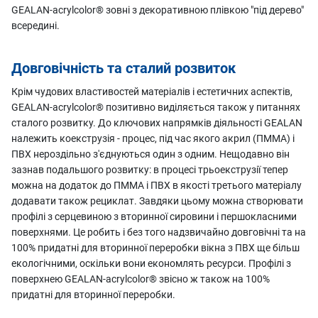
GEALAN-acrylcolor® зовні з декоративною плівкою "під дерево"
всередині.
Довговічність та сталий розвиток
Крім чудових властивостей матеріалів і естетичних аспектів,
GEALAN-acrylcolor® позитивно виділяється також у питаннях
сталого розвитку. До ключових напрямків діяльності GEALAN
належить коекструзія - процес, під час якого акрил (ПММА) і
ПВХ нероздільно з'єднуються один з одним. Нещодавно він
зазнав подальшого розвитку: в процесі трьоекструзії тепер
можна на додаток до ПММА і ПВХ в якості третього матеріалу
додавати також рециклат. Завдяки цьому можна створювати
профілі з серцевиною з вторинної сировини і першокласними
поверхнями. Це робить і без того надзвичайно довговічні та на
100% придатні для вторинної переробки вікна з ПВХ ще більш
екологічними, оскільки вони економлять ресурси. Профілі з
поверхнею GEALAN-acrylcolor® звісно ж також на 100%
придатні для вторинної переробки.