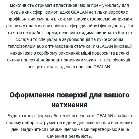
можливість отримати пластикові вікна преміум-класу для
будь-яких сфер і вимог, адже GEALAN не тільки виробляє
профільні системи для вікон; ми також створюємо напрямки
розвитку пластикових вікон в сфері дизайну і функціоналу. Чи
то чіткі незграбні форми, невелика видима ширина та багато
скла; чи то спеціальна звукоізоляція та дуже хороша
теплоізоляція або оптимізована статика: У GEALAN інновації
наявні вже в серійному виконанні: міцні поверхні та великі
скляні поверхні, найкращі показники звуко- та теплоізоляції -
все це вже закладено в профіль GEALAN.
Оформлення поверхні для вашого
натхнення
Будь то колір, форма або технічні переваги: GEALAN знайде в
своєму наборі інструментів відповідне рішення для всіх ваших
ідей. Надихніться новими ідеями - а ми перетворимо ваше
бачення в реальність.