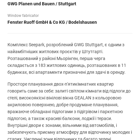
GWG Planen und Bauen / Stuttgart
Window fabricator
Fenster Ruoff GmbH & Co KG / Bodelshausen
Комплекс Seepark, розроблений GWG Stuttgart, є одним з
найамбітніших житлових проєктів у Штутгарті.
Розташований у районі Мьорінген, перша черга
складається з 183 житлових одиниць, розташованих в 11
будинках, всі апартаменти призначені для здачі в оренду.
Просторе планування двох-п'ятикімнатних квартир
говорить саме за себе: залиті світлом кімнати від підлоги до
стелі, високоякісні вінілові вікна GEALAN з кольоровою
акриловою поверхнею, добре продумане планування,
вражаюче обладнані підлогами з підігрівом і паркетною
підлогою, а також красиві балкони, лоджії і тераси.
Внутрішні двори є зонами, вільними від автомобілів, і
забезпечують приємну атмосферу для відпочинку молодих і
старих. Численні зони відпочинку та багато зелені