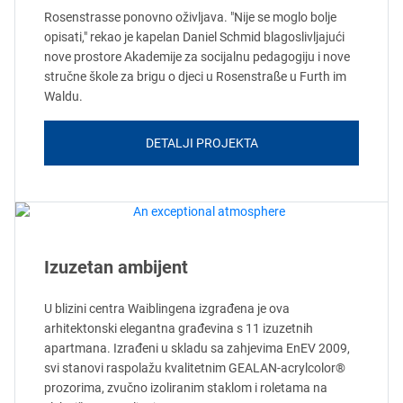
Rosenstrasse ponovno oživljava. "Nije se moglo bolje
opisati," rekao je kapelan Daniel Schmid blagoslivljajući
nove prostore Akademije za socijalnu pedagogiju i nove
stručne škole za brigu o djeci u Rosenstraße u Furth im
Waldu.
DETALJI PROJEKTA
Izuzetan ambijent
U blizini centra Waiblingena izgrađena je ova
arhitektonski elegantna građevina s 11 izuzetnih
apartmana. Izrađeni u skladu sa zahjevima EnEV 2009,
svi stanovi raspolažu kvalitetnim GEALAN-acrylcolor®
prozorima, zvučno izoliranim staklom i roletama na