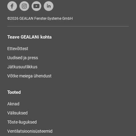
©2026 GEALAN Fenster-Systeme GmbH
Teave GEALANi kohta
Ettevõttest
Uudised ja press
Jätkusuutlikkus
Võtke meiega ühendust
Tooted
Aknad
Välisuksed
Tõste-liuguksed
Ventilatsioonisüsteemid