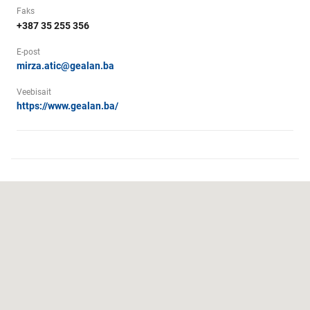
Faks
+387 35 255 356
E-post
mirza.atic@gealan.ba
Veebisait
https://www.gealan.ba/