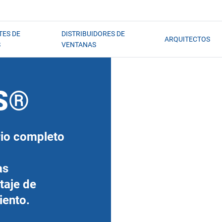
TES DE
DISTRIBUIDORES DE
ARQUITECTOS
S
VENTANAS
S®
rio completo
as
taje de
iento.