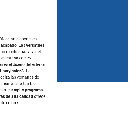
 están disponibles
e acabado
. Las
versátiles
an mucho más allá del
las ventanas de PVC
n es el diseño del exterior
-acrylcolor®
. La
ealza las ventanas de
lmente, sino también
más, el
amplio programa
as de alta calidad
ofrece
 de colores.