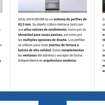
GEALAN‑KUBUS® es un
sistema de perfiles de
G
82,5 mm
. Su diseño cúbico destaca tanto por
u
n
sus
altos valores de rendimiento,
como por su
v
idoneidad
para casas pasivas,
así como por
e
las
múltiples opciones de diseño.
Los perfiles
t
as
se utilizan para crear
puertas de terraza y
y
balcón de alta calidad.
Estas
complementan
s
las
ventanas
del sistema o encajan de forma
s
y
independiente en
arquitectura moderna.
r
e
a