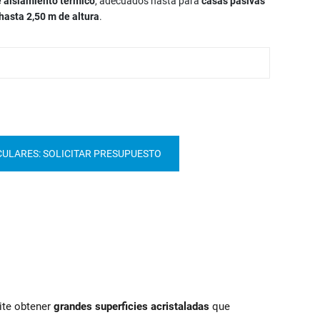
e aislamiento térmico
, adecuados hasta para
casas pasivas
hasta 2,50 m de altura
.
CULARES: SOLICITAR PRESUPUESTO
ite obtener
grandes superficies acristaladas
que