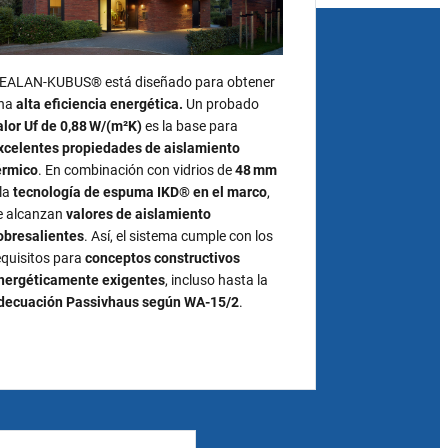
EALAN‑KUBUS® está diseñado para obtener
na
alta eficiencia energética
.
Un probado
alor Uf de 0,88 W/(m²K)
es la base para
xcelentes propiedades de aislamiento
érmico
. En combinación con vidrios de
48 mm
 la
tecnología de espuma IKD® en el marco
,
e alcanzan
valores de aislamiento
obresalientes
. Así, el sistema cumple con los
equisitos para
conceptos constructivos
nergéticamente exigentes
, incluso hasta la
decuación Passivhaus según WA‑15/2
.