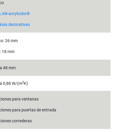
co
LAN-acrylcolor®
nas decorativas
co: 26 mm
: 18 mm
ta 48 mm
2
a 0,88 W/(m
K)
ciones para ventanas
ciones para puertas de entrada
ciones correderas