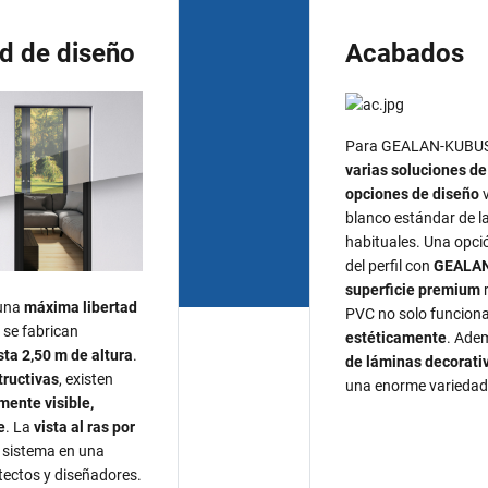
d de diseño
Acabados
Para GEALAN-KUBUS®
varias soluciones d
opciones de diseño
v
blanco estándar de 
habituales. Una opció
del perfil con
GEALAN
superficie premium
r
una
máxima libertad
PVC no solo funciona
s se fabrican
estéticamente
. Ade
sta 2,50 m de altura
.
de láminas decorativ
ructivas
, existen
una enorme variedad
mente visible,
e
. La
vista al ras por
e sistema en una
tectos y diseñadores.