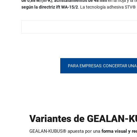
de 0,88 W/(m²K)
,
acristalamientos de 48 mm
en la hoja y la
según la directriz ift WA-15/2
. La tecnología adhesiva STV® r
PARA EMPRESAS: CONCERTAR UNA 
Variantes de GEALAN-
GEALAN‑KUBUS® apuesta por una
forma visual y re