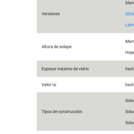
blan
Versiones
GEA
Lámi
Mar
Altura de solape
Hoja
Espesor máximo de vidrio
has
Valor U
hast
f
Solu
Tipos de construcción
Solu
Solu