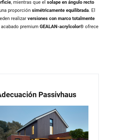
rficie
, mientras que el
solape en ángulo recto
 una proporción
simétricamente equilibrada
. El
ueden realizar
versiones con marco totalmente
o acabado premium
GEALAN‑acrylcolor®
ofrece
Adecuación Passivhaus