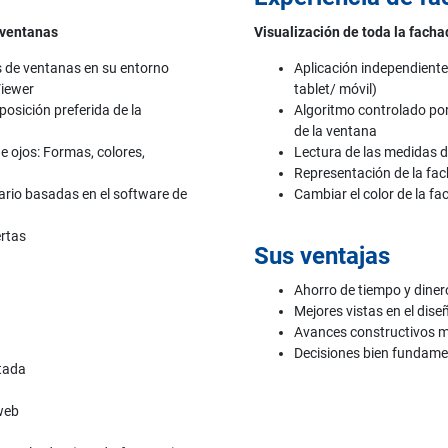
 ventanas
Visualización de toda la fachad
s de ventanas en su entorno
Aplicación independiente
Viewer
tablet/ móvil)
osición preferida de la
Algoritmo controlado por 
de la ventana
e ojos: Formas, colores,
Lectura de las medidas d
Representación de la fa
uario basadas en el software de
Cambiar el color de la fa
ertas
Sus ventajas
Ahorro de tiempo y diner
Mejores vistas en el dise
Avances constructivos 
Decisiones bien fundam
ntada
web