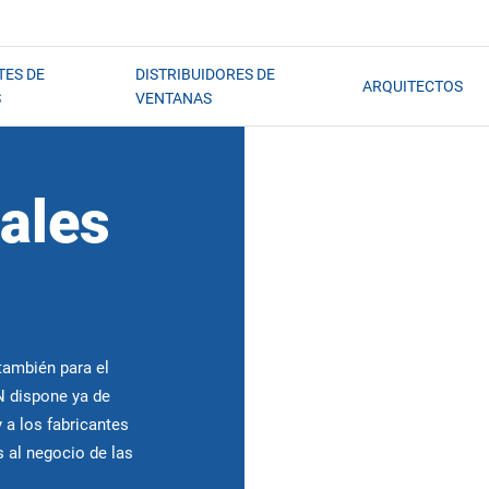
TES DE
DISTRIBUIDORES DE
ARQUITECTOS
S
VENTANAS
tales
también para el
N dispone ya de
 a los fabricantes
s al negocio de las