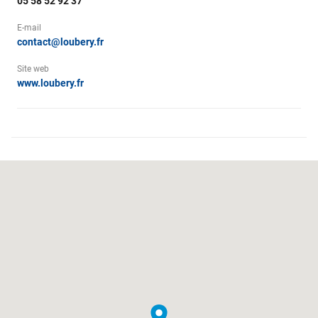
05 58 52 92 37
E-mail
contact@loubery.fr
Site web
www.loubery.fr