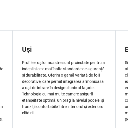
Uși
Profilele ușilor noastre sunt proiectate pentru a
S
de
îndeplini cele mai înalte standarde de siguranță
a
și durabilitate. Oferim o gamă variată de folii
c
decorative, care permit integrarea armonioasă
e
a ușii de intrare în designul unic al fațadei.
e
Tehnologia cu mai multe camere asigură
m
etanșeitate optimă, un prag la nivelul podelei și
c
un
tranziții confortabile între interiorul și exteriorul
u
clădirii.
m
e,
p