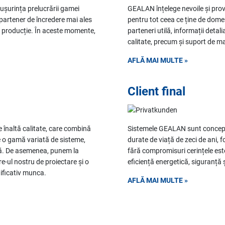
 ușurința prelucrării gamei
GEALAN înțelege nevoile și provo
 partener de încredere mai ales
pentru tot ceea ce ține de domen
e producție. În aceste momente,
parteneri utilă, informații detal
calitate, precum și suport de m
AFLĂ MAI MULTE »
Client final
de înaltă calitate, care combină
Sistemele GEALAN sunt conceput
de o gamă variată de sisteme,
durate de viață de zeci de ani, f
ă. De asemenea, punem la
fără compromisuri cerințele este
e-ul nostru de proiectare și o
eficiență energetică, siguranță și
nificativ munca.
AFLĂ MAI MULTE »