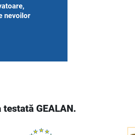
vatoare,
e nevoilor
a testată GEALAN.