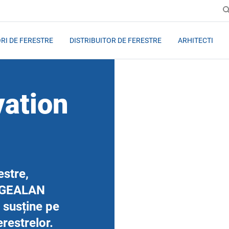
RI DE FERESTRE
DISTRIBUITOR DE FERESTRE
ARHITECTI
ation
estre,
l, GEALAN
 susține pe
erestrelor.