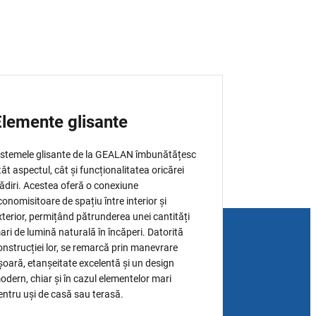
Elemente glisante
istemele glisante de la GEALAN îmbunătățesc
tât aspectul, cât și funcționalitatea oricărei
lădiri. Acestea oferă o conexiune
conomisitoare de spațiu între interior și
xterior, permițând pătrunderea unei cantități
ari de lumină naturală în încăperi. Datorită
onstrucției lor, se remarcă prin manevrare
șoară, etanșeitate excelentă și un design
odern, chiar și în cazul elementelor mari
entru uși de casă sau terasă.