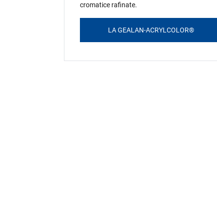
cromatice rafinate.
LA GEALAN-ACRYLCOLOR®