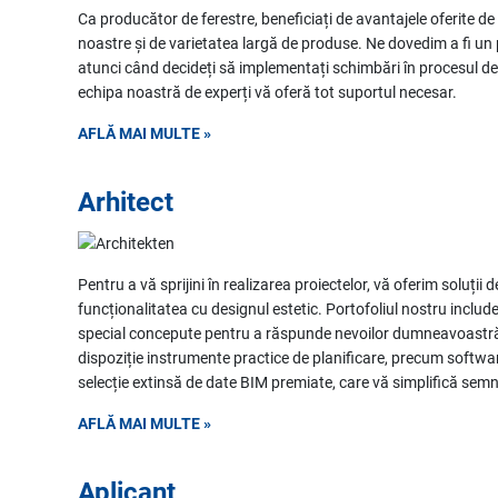
Ca producător de ferestre, beneficiați de avantajele oferite de
noastre și de varietatea largă de produse. Ne dovedim a fi un
atunci când decideți să implementați schimbări în procesul d
echipa noastră de experți vă oferă tot suportul necesar.
AFLĂ MAI MULTE »
Arhitect
Pentru a vă sprijini în realizarea proiectelor, vă oferim soluții 
funcționalitatea cu designul estetic. Portofoliul nostru inclu
special concepute pentru a răspunde nevoilor dumneavoastr
dispoziție instrumente practice de planificare, precum softwar
selecție extinsă de date BIM premiate, care vă simplifică sem
AFLĂ MAI MULTE »
Aplicant