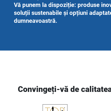
Vă punem la dispoziție: produse ino
soluții sustenabile și opțiuni adaptat
dumneavoastră.
Convingeți-vă de calitate