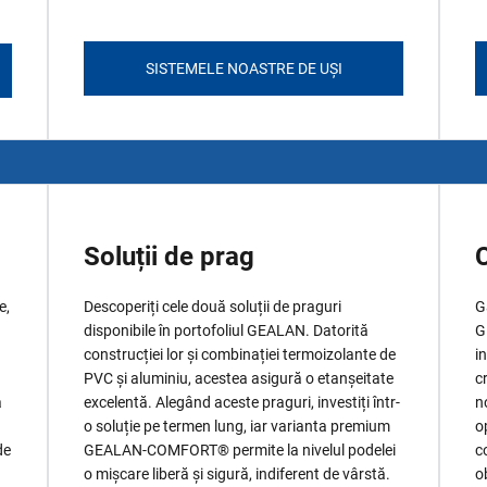
SISTEMELE NOASTRE DE UȘI
Soluții de prag
C
e,
Descoperiți cele două soluții de praguri
G
disponibile în portofoliul GEALAN. Datorită
G
construcției lor și combinației termoizolante de
i
PVC și aluminiu, acestea asigură o etanșeitate
c
ă
excelentă. Alegând aceste praguri, investiți într-
n
o soluție pe termen lung, iar varianta premium
o
de
GEALAN-COMFORT® permite la nivelul podelei
c
o mișcare liberă și sigură, indiferent de vârstă.
o