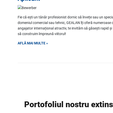
Fie că ești un tânăr profesionist dornic să învețe sau un specia
domeniul comercial sau tehnic, GEALAN îți oferă numeroase op
angajator internațional atractiv, te invităm să găsești rapid și 
să construim împreună viitorul!
AFLĂ MAI MULTE »
Portofoliul nostru extin