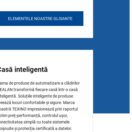
ELEMENTELE NOASTRE GLISANTE
asă inteligentă
ama de produse de automatizare a clădirilor
EALAN transformă fiecare casă într-o casă
nteligentă. Soluțiile inteligente de produse
reează locuri confortabile și sigure. Marca
oastră TEXINO impresionează prin raportul
ptim preț-performanță, controlul ușor,
onectivitatea simplă cu toate sistemele
bișnuite și protecția certificată a datelor.