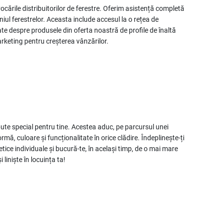
cările distribuitorilor de ferestre. Oferim asistență completă
iul ferestrelor. Aceasta include accesul la o rețea de
iate despre produsele din oferta noastră de profile de înaltă
arketing pentru creșterea vânzărilor.
e special pentru tine. Acestea aduc, pe parcursul unei
ormă, culoare și funcționalitate în orice clădire. Îndeplinește-ți
tice individuale și bucură-te, în același timp, de o mai mare
 liniște în locuința ta!