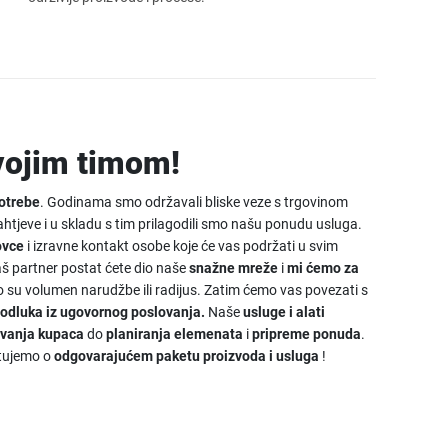
vojim timom!
potrebe
. Godinama smo održavali bliske veze s trgovinom
tjeve i u skladu s tim prilagodili smo našu ponudu usluga.
ovce
i izravne kontakt osobe koje će vas podržati u svim
partner postat ćete dio naše
snažne mreže
i
mi ćemo za
što su volumen narudžbe ili radijus. Zatim ćemo vas povezati s
 odluka iz ugovornog poslovanja.
Naše
usluge i alati
ovanja kupaca
do
planiranja elemenata
i
pripreme ponuda
.
etujemo o
odgovarajućem paketu proizvoda i usluga
!