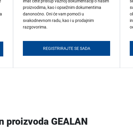
e
imat ćete pristup važnoj dokumentaciji o našim
s
proizvodima, kao i opsežnim dokumentima
s
ma
danonoćno. Oni će vam pomoći u
o
svakodnevnom radu, kao i u prodajnim
i
razgovorima.
o
REGISTRIRAJTE SE SADA
an proizvoda GEALAN