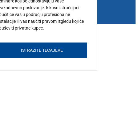
eminare koji pojednostavljuju vaše
vakodnevno poslovanje. Iskusni stručnjaci
bučit će vas u području profesionalne
nstalacije ili vas naučiti pravom izgledu koji će
duševiti privatne kupce.
ISTRAŽITE TEČAJEVE