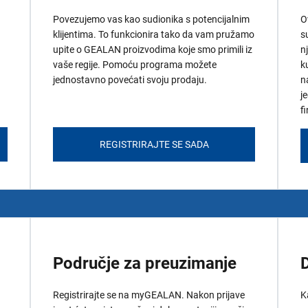
Povezujemo vas kao sudionika s potencijalnim
O
klijentima. To funkcionira tako da vam pružamo
s
upite o GEALAN proizvodima koje smo primili iz
n
vaše regije. Pomoću programa možete
k
jednostavno povećati svoju prodaju.
n
j
f
REGISTRIRAJTE SE SADA
Područje za preuzimanje
Registrirajte se na myGEALAN. Nakon prijave
K