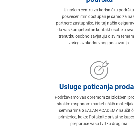
U našem centru za korisničku podršku
posvećeni tim dostupan je samo za na
partnere zastupnike. Na taj način osigur
da vas kompetentne kontakt osobe u sv
trenutku osobno savjetuju o svim temam
vašeg svakodnevnog poslovanja.
Usluge poticanja proda
Podržavamo vas opremom za izložbeni pros
širokim rasponom marketinških materijal
seminarima GEALAN ACADEMY naučit će
primjerice, kako: Potaknite privatne kupc
preporuče vašu tvrtku drugima.