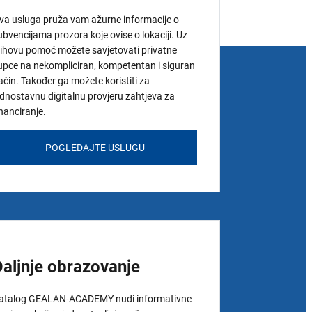
va usluga pruža vam ažurne informacije o
ubvencijama prozora koje ovise o lokaciji. Uz
jihovu pomoć možete savjetovati privatne
upce na nekompliciran, kompetentan i siguran
ačin. Također ga možete koristiti za
ednostavnu digitalnu provjeru zahtjeva za
inanciranje.
POGLEDAJTE USLUGU
Daljnje obrazovanje
atalog GEALAN-ACADEMY nudi informativne