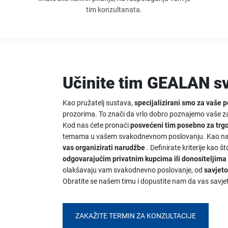
tim konzultanata.
Učinite tim GEALAN s
Kao pružatelj sustava,
specijalizirani smo za vaše 
prozorima. To znači da vrlo dobro poznajemo vaše zah
Kod nas ćete pronaći
posvećeni tim posebno za trg
temama u vašem svakodnevnom poslovanju. Kao naš 
vas organizirati narudžbe
. Definirate kriterije kao 
odgovarajućim privatnim kupcima ili donositeljima
olakšavaju vam svakodnevno poslovanje, od
savjet
Obratite se našem timu i dopustite nam da vas savj
ZAKAŽITE TERMIN ZA KONZULTACIJE