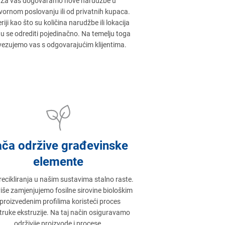
Za vas dogovaramo nove narudžbe u
ornom poslovanju ili od privatnih kupaca.
eriji kao što su količina narudžbe ili lokacija
 se odrediti pojedinačno. Na temelju toga
ezujemo vas s odgovarajućim klijentima.
ača održive građevinske
elemente
recikliranja u našim sustavima stalno raste.
iše zamjenjujemo fosilne sirovine biološkim
 proizvedenim profilima koristeći proces
truke ekstruzije. Na taj način osiguravamo
održivije proizvode i procese.