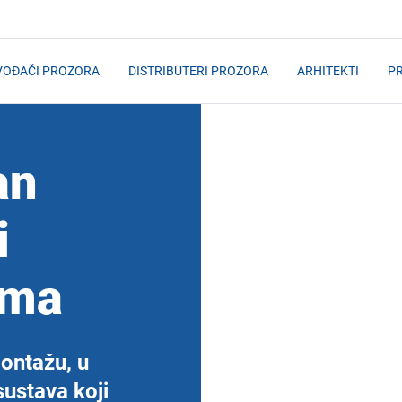
VOĐAČI PROZORA
DISTRIBUTERI PROZORA
ARHITEKTI
PR
an
i
ima
montažu, u
ustava koji