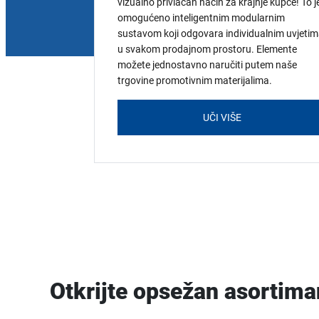
vizualno privlačan način za krajnje kupce! To j
omogućeno inteligentnim modularnim
sustavom koji odgovara individualnim uvjeti
u svakom prodajnom prostoru. Elemente
možete jednostavno naručiti putem naše
trgovine promotivnim materijalima.
UČI VIŠE
Otkrijte opsežan asortim