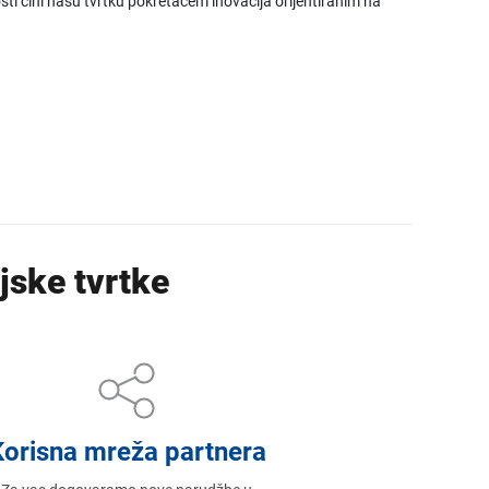
ti čini našu tvrtku pokretačem inovacija orijentiranim na
jske tvrtke
Korisna mreža partnera