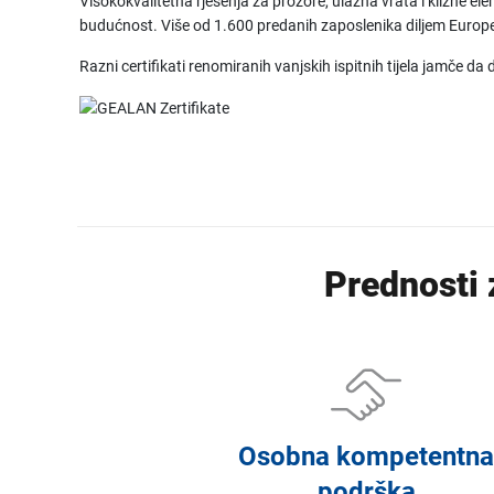
Visokokvalitetna rješenja za prozore, ulazna vrata i klizne 
budućnost. Više od 1.600 predanih zaposlenika diljem Europ
Razni certifikati renomiranih vanjskih ispitnih tijela jamče d
Prednosti 
Osobna kompetentna
podrška