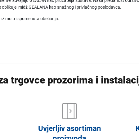
elemente izdvajaju GEALAN kao pružatelja sustava. Naša predanost održivos
e oblikuje imidž GEALANA kao snažnog i privlačnog poslodavca.
a držimo tri spomenuta obećanja.
za trgovce prozorima i instalaci
Uvjerljiv asortiman
proizvoda