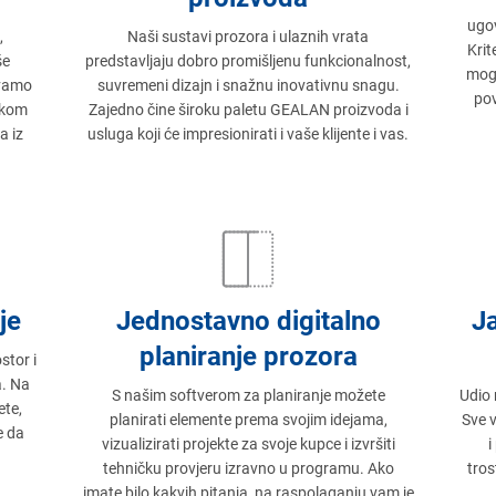
ugov
,
Naši sustavi prozora i ulaznih vrata
Krit
še
predstavljaju dobro promišljenu funkcionalnost,
mogu
avamo
suvremeni dizajn i snažnu inovativnu snagu.
pov
akom
Zajedno čine široku paletu GEALAN proizvoda i
a iz
usluga koji će impresionirati i vaše klijente i vas.
je
Jednostavno digitalno
J
planiranje prozora
tor i
a. Na
S našim softverom za planiranje možete
Udio 
te,
planirati elemente prema svojim idejama,
Sve v
e da
vizualizirati projekte za svoje kupce i izvršiti
i
tehničku provjeru izravno u programu. Ako
tros
imate bilo kakvih pitanja, na raspolaganju vam je