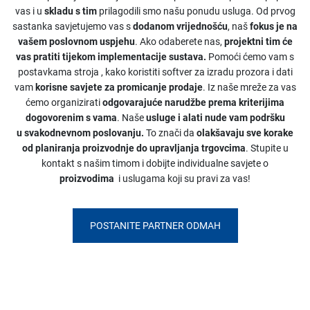
vas i u
skladu s tim
prilagodili smo našu ponudu usluga. Od prvog
sastanka savjetujemo vas s
dodanom vrijednošću
, naš
fokus je na
vašem poslovnom uspjehu
. Ako odaberete nas,
projektni tim će
vas pratiti tijekom implementacije sustava.
Pomoći ćemo vam s
postavkama stroja
, kako koristiti softver za izradu prozora i dati
vam
korisne savjete za promicanje prodaje
. Iz naše mreže za vas
ćemo organizirati
odgovarajuće narudžbe prema kriterijima
dogovorenim s vama
. Naše
usluge i alati nude vam podršku
u svakodnevnom poslovanju.
To znači da
olakšavaju sve korake
od
planiranja proizvodnje do upravljanja trgovcima
. Stupite u
kontakt s našim timom i dobijte individualne savjete o
proizvodima
i uslugama koji su pravi za vas!
POSTANITE PARTNER ODMAH