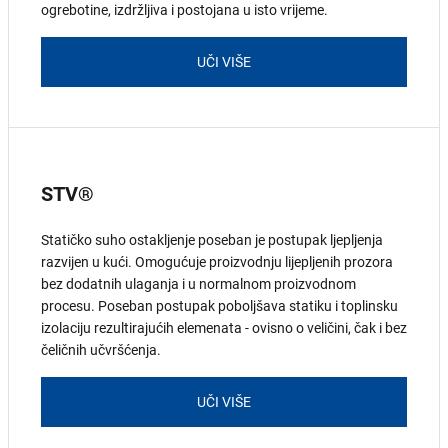
ogrebotine, izdržljiva i postojana u isto vrijeme.
UČI VIŠE
STV®
Statičko suho ostakljenje poseban je postupak ljepljenja
razvijen u kući. Omogućuje proizvodnju lijepljenih prozora
bez dodatnih ulaganja i u normalnom proizvodnom
procesu. Poseban postupak poboljšava statiku i toplinsku
izolaciju rezultirajućih elemenata - ovisno o veličini, čak i bez
čeličnih učvršćenja.
UČI VIŠE