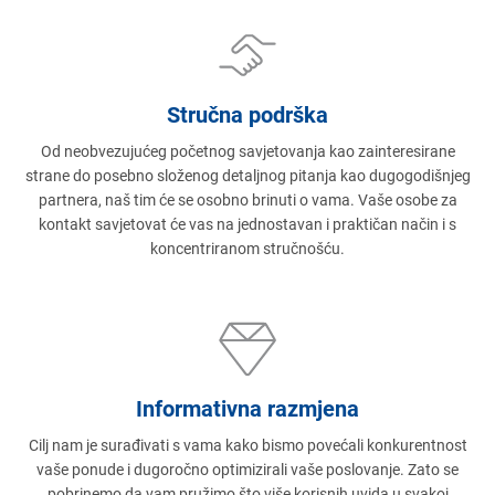
Stručna podrška
Od neobvezujućeg početnog savjetovanja kao zainteresirane
strane do posebno složenog detaljnog pitanja kao dugogodišnjeg
partnera, naš tim će se osobno brinuti o vama. Vaše osobe za
kontakt savjetovat će vas na jednostavan i praktičan način i s
koncentriranom stručnošću.
Informativna razmjena
Cilj nam je surađivati s vama kako bismo povećali konkurentnost
vaše ponude i dugoročno optimizirali vaše poslovanje. Zato se
pobrinemo da vam pružimo što više korisnih uvida u svakoj