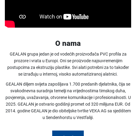
O nama
GEALAN grupa jedan je od vodećih proizvođača PVC profila za
prozore i vrata u Europi. Oni se proizvode najsuvremenijim
postupcima za ekstruziju plastike. Svi alati potrebni za to također
se izrađuju u internoj, visoko automatiziranoj alatnici.
GEALAN diljem svijeta zapošljava 1.700 predanih djelatnika, čija se
svakodnevna suradnja temelji na vrijednostima timskog duha,
povjerenja, uvažavanja, otvorene komunikacije i profesionalnosti. U
2025. GEALAN je ostvario godišnji promet od 320 milijuna EUR. Od
2014. godine GEALAN je dio obiteljske tvrtke VEKA AG sa sjedištem
u Sendenhorstu u Vestfaliji.