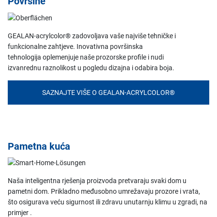
Površine
GEALAN-acrylcolor® zadovoljava vaše najviše tehničke i
funkcionalne zahtjeve. Inovativna površinska
tehnologija oplemenjuje naše prozorske profile i nudi
izvanrednu raznolikost u pogledu dizajna i odabira boja.
SAZNAJTE VIŠE O GEALAN-ACRYLCOLOR®
Pametna kuća
Naša inteligentna rješenja proizvoda pretvaraju svaki dom u
pametni dom. Prikladno međusobno umrežavaju prozore i vrata,
što osigurava veću sigurnost ili zdravu unutarnju klimu u zgradi, na
primjer .