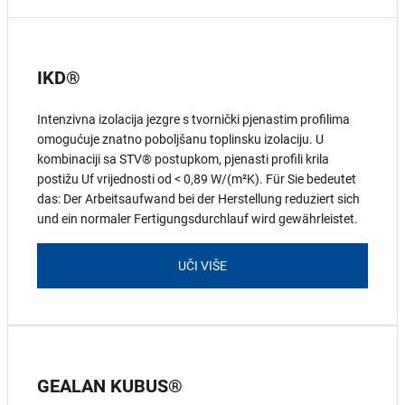
IKD®
Intenzivna izolacija jezgre s tvornički pjenastim profilima
omogućuje znatno poboljšanu toplinsku izolaciju. U
kombinaciji sa STV® postupkom, pjenasti profili krila
postižu Uf vrijednosti od < 0,89 W/(m²K). Für Sie bedeutet
das: Der Arbeitsaufwand bei der Herstellung reduziert sich
und ein normaler Fertigungsdurchlauf wird gewährleistet.
UČI VIŠE
GEALAN KUBUS®