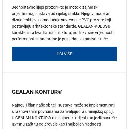
Jednostavno lijepi prozori - to je moto dizajnerski
orijentiranog sustava od cijelog stakla. Njegov moderan
dizajnerski jezik omogućuje suvremene PVC prozore koji
postavljaju arhitektonske standarde. GEALAN-KUBUS®
karakterizira kvadratna struktura, nudi izvrsne vrijednosti
performansi i standardno je prikladan za pasivne kuće.
UČI VIŠE
GEALAN KONTUR®
Najnoviji član naše obitelji sustava može se implementirati
s raznovrsnim površinama zahvaljujući aluminijskoj opciji.
U GEALAN-KONTUR®-u dizajnerski orijentiran jezik susreće
izvrsnu zaštitu od provale kao i najbolje vrijednosti