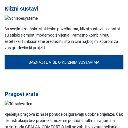
Klizni sustavi
Sa svojim izdašnim staklenim površinama, klizni sustavi elegantni
su stilski elementi modernog življenja. Pametno kombiniraju
estetske i funkcionalne prednosti, što ih čini najboljim izborom za
vaš građevinski projekt.
SAZNAJTE VIŠE O KLIZNIM SUSTAVIMA
Pragovi vrata
Rješenja pragova iz naše ponude osiguravaju udobne prijelaze. Čak
i konstrukcija bez prepreka može se postići s nultim pragom na
razini poda GEALAN-COMFORT,® koji ne zahtijeva zaustavljanje.