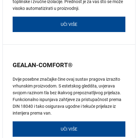
toplinske i zvučne izolacije. Prednost je za vas što se može
visoko automatizirati u proizvodnji.
UČI VIŠE
GEALAN-COMFORT®
Dvije posebne značajke čine ovaj sustav pragova izrazito
vrhunskim proizvodom. S estetskog gledišta, uvjerava
svojom razinom tla bez ikakvog prepoznatljivog prijelaza.
Funkcionalno ispunjava zahtjeve za pristupačnost prema
DIN 18040 i tako osigurava ugodne i tekuće prijelaze iz
interijera prema van.
UČI VIŠE