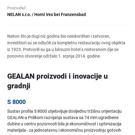
Proizvođač
NELAN s.r.o. / Horni Ves bei Franzensbad
Nakon što je dugi niz godina bio neiskorišten i zatvoren,
investitiori su se odlučili za kompletnu restauraciju ovog objekta
iz 1923. Pretvorili su ga u luksuzni hotel s restoranom čije se
ponovno otvorenje održalo 1. srpnja 2014. godine.
GEALAN proizvodi i inovacije u
gradnji
S 8000
Sustav profila S 8000 utjelovljuje dosljednu tržišnu orijentaciju
GEALAN-a Prilikom razvijanja sustava sa 74 mm ugradbene
dubine u centru pozornosti bila je ekonomičnost i optimizacija
materijala - za jednostavnu i ekonomičnu proizvodnju gotovih