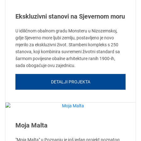
Ekskluzivni stanovi na Sjevernom moru
U idiličnom obalnom gradu Monsteru u Nizozemskoj,
gdje Sjeverno more ljubi zemlju, postavljeno je novo
mjerilo za ekskluzivni život. Stambeni kompleks s 250
stanova, koji kombinira suvremeni životni standard sa
šarmom povijesne obalne arhitekture ranih 1900-ih,
sada obogaćuje ovu zajednicu.
DETALJI PROJEKTA
Moja Malta
"Moja Malta" u Poznanju je još jedan projekt poznatog