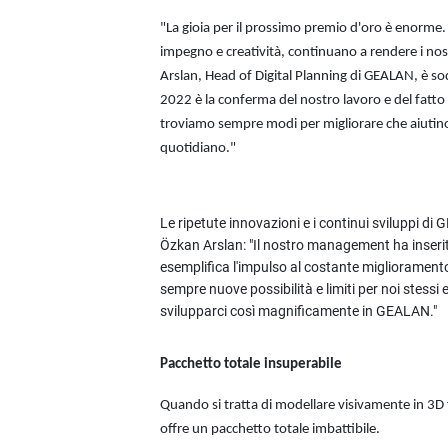
"La gioia per il prossimo premio d'oro è enorme. I
impegno e creatività, continuano a rendere i nos
Arslan, Head of Digital Planning di GEALAN, è 
2022 è la conferma del nostro lavoro e del fatto 
troviamo sempre modi per migliorare che aiutino d
quotidiano."
Le ripetute innovazioni e i continui sviluppi 
Özkan Arslan: "Il nostro management ha inserit
esemplifica l'impulso al costante migliorament
sempre nuove possibilità e limiti per noi stessi e
svilupparci così magnificamente in GEALAN."
Pacchetto totale insuperabile
Quando si tratta di modellare visivamente in 3D f
offre un pacchetto totale imbattibile.