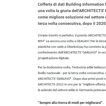
L'offerta di dati Building Informati
una volta la giuria dell'ARCHITECTS
come migliore soluzione nel settore d
terza volta consecutiva, dopo il 2020 
Il triplo trionfo è perfetto: il premio ARCHITECT
BIM" va ancora una volta a GEALAN! Per la terza v
plastiche con sede a Oberkotzau ha convinto la gi
conferimento dell'ARCHITECTS' DARLING® in oro c
progettazione digitale.
Per la dodicesima volta, l'industria edile tedesca 
livello nazionale - per la terza volta consecutiva
ARCHITECTS' DARLING®. Dopo due primi posti nel
ARCHITECTS 2022 in oro per la "migliore offerta
le aziende del settore edile in Germania potevan
"Sempre alla ricerca di modi per migliorarsi".