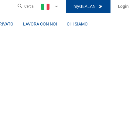
myGEALAN
Login
Cerca
IT
RIVATO
LAVORA CON NOI
CHI SIAMO