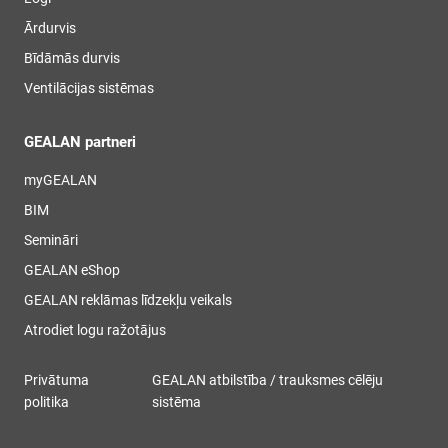
Ārdurvis
Bīdāmās durvis
Ventilācijas sistēmas
GEALAN partneri
myGEALAN
BIM
Semināri
GEALAN eShop
GEALAN reklāmas līdzekļu veikals
Atrodiet logu ražotājus
Privātuma
GEALAN atbilstība / trauksmes cēlēju
politika
sistēma