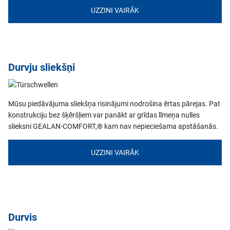
UZZINI VAIRĀK
Durvju sliekšņi
Mūsu piedāvājuma sliekšņa risinājumi nodrošina ērtas pārejas. Pat
konstrukciju bez šķēršļiem var panākt ar grīdas līmeņa nulles
slieksni GEALAN-COMFORT,® kam nav nepieciešama apstāšanās.
UZZINI VAIRĀK
Durvis