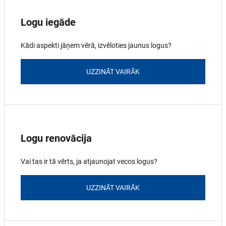
Logu iegāde
Kādi aspekti jāņem vērā, izvēloties jaunus logus?
UZZINĀT VAIRĀK
Logu renovācija
Vai tas ir tā vērts, ja atjaunojat vecos logus?
UZZINĀT VAIRĀK