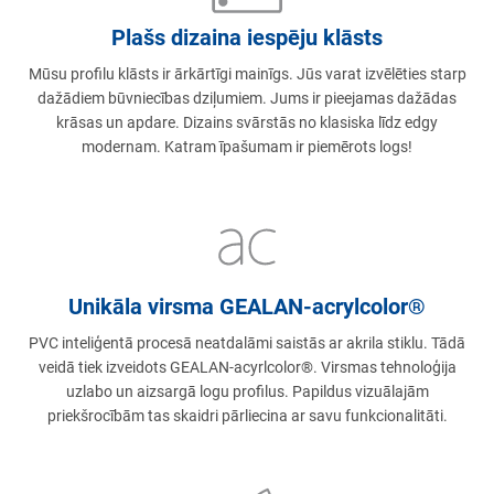
Plašs dizaina iespēju klāsts
Mūsu profilu klāsts ir ārkārtīgi mainīgs. Jūs varat izvēlēties starp
dažādiem būvniecības dziļumiem. Jums ir pieejamas dažādas
krāsas un apdare. Dizains svārstās no klasiska līdz edgy
modernam. Katram īpašumam ir piemērots logs!
Unikāla virsma GEALAN-acrylcolor®
PVC inteliģentā procesā neatdalāmi saistās ar akrila stiklu. Tādā
veidā tiek izveidots GEALAN-acyrlcolor®. Virsmas tehnoloģija
uzlabo un aizsargā logu profilus. Papildus vizuālajām
priekšrocībām tas skaidri pārliecina ar savu funkcionalitāti.