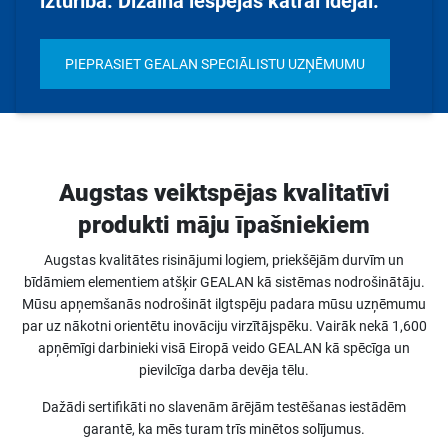
izturība. Dizaina iespējas katrai idejai.
PIEPRASIET GEALAN SPECIĀLISTU UZŅĒMUMU
Augstas veiktspējas kvalitatīvi
produkti māju īpašniekiem
Augstas kvalitātes risinājumi logiem, priekšējām durvīm un
bīdāmiem elementiem atšķir GEALAN kā sistēmas nodrošinātāju.
Mūsu apņemšanās nodrošināt ilgtspēju padara mūsu uzņēmumu
par uz nākotni orientētu inovāciju virzītājspēku. Vairāk nekā 1,600
apņēmīgi darbinieki visā Eiropā veido GEALAN kā spēcīga un
pievilcīga darba devēja tēlu.
Dažādi sertifikāti no slavenām ārējām testēšanas iestādēm
garantē, ka mēs turam trīs minētos solījumus.