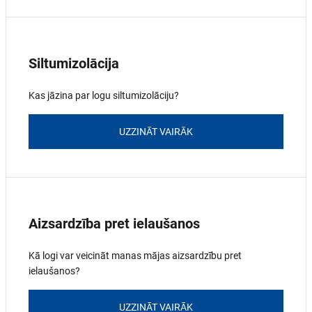
Siltumizolācija
Kas jāzina par logu siltumizolāciju?
UZZINĀT VAIRĀK
Aizsardzība pret ielaušanos
Kā logi var veicināt manas mājas aizsardzību pret
ielaušanos?
UZZINĀT VAIRĀK