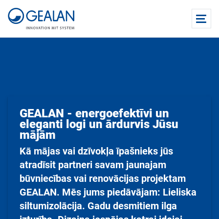
GEALAN - energoefektīvi un
eleganti logi un ārdurvis Jūsu
mājām
Kā mājas vai dzīvokļa īpašnieks jūs
atradīsit partneri savam jaunajam
būvniecības vai renovācijas projektam
GEALAN. Mēs jums piedāvājam: Lieliska
siltumizolācija. Gadu desmitiem ilga