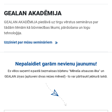
GEALAN AKADĒMIJA
GEALAN AKADĒMIJA piedāvā uz tirgu vērstus seminārus par
tādām tēmām kā būvniecības likumi, pārdošana un logu
tehnoloģija.
Uzziniet par mūsu semināriem
Nepalaidiet garām nevienu jaunumu!
Es vēlos saņemt e-pastā bezmaksas biļetenu "Mēneša atsauces ēka" un
GEALAN ziņas (aptuveni divas reizes mēnesī) - to var pārtraukt jebkurā laikā.