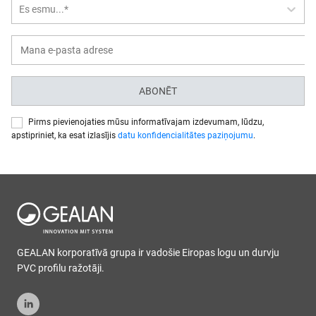
Es esmu...*
ABONĒT
Pirms pievienojaties mūsu informatīvajam izdevumam, lūdzu,
apstipriniet, ka esat izlasījis
datu konfidencialitātes paziņojumu
.
GEALAN korporatīvā grupa ir vadošie Eiropas logu un durvju
PVC profilu ražotāji.