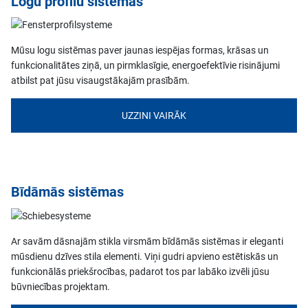
Logu profilu sistēmas
Mūsu logu sistēmas paver jaunas iespējas formas, krāsas un
funkcionalitātes ziņā, un pirmklasīgie, energoefektīvie risinājumi
atbilst pat jūsu visaugstākajām prasībām.
UZZINI VAIRĀK
Bīdāmās sistēmas
Ar savām dāsnajām stikla virsmām bīdāmās sistēmas ir eleganti
mūsdienu dzīves stila elementi. Viņi gudri apvieno estētiskās un
funkcionālās priekšrocības, padarot tos par labāko izvēli jūsu
būvniecības projektam.