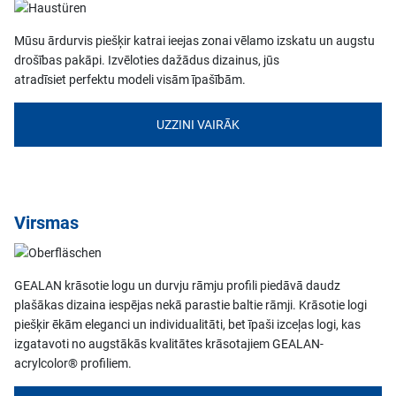
Mūsu ārdurvis piešķir katrai ieejas zonai vēlamo izskatu un augstu
drošības pakāpi. Izvēloties dažādus dizainus, jūs
atradīsiet perfektu modeli visām īpašībām.
UZZINI VAIRĀK
Virsmas
GEALAN krāsotie logu un durvju rāmju profili piedāvā daudz
plašākas dizaina iespējas nekā parastie baltie rāmji. Krāsotie logi
piešķir ēkām eleganci un individualitāti, bet īpaši izceļas logi, kas
izgatavoti no augstākās kvalitātes krāsotajiem GEALAN-
acrylcolor® profiliem.