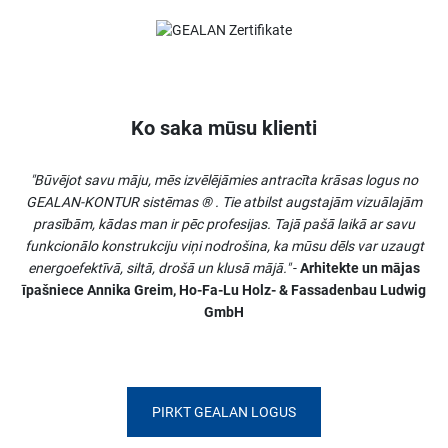
Ko saka mūsu klienti
"Būvējot savu māju, mēs izvēlējāmies antracīta krāsas logus no
GEALAN-KONTUR sistēmas ® . Tie atbilst augstajām vizuālajām
prasībām, kādas man ir pēc profesijas. Tajā pašā laikā ar savu
funkcionālo konstrukciju viņi nodrošina, ka mūsu dēls var uzaugt
energoefektīvā, siltā, drošā un klusā mājā."
-
Arhitekte un mājas
īpašniece Annika Greim, Ho-Fa-Lu Holz- & Fassadenbau Ludwig
GmbH
PIRKT GEALAN LOGUS