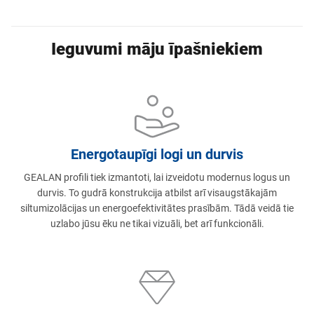
Ieguvumi māju īpašniekiem
Energotaupīgi logi un durvis
GEALAN profili tiek izmantoti, lai izveidotu modernus logus un
durvis. To gudrā konstrukcija atbilst arī visaugstākajām
siltumizolācijas un energoefektivitātes prasībām. Tādā veidā tie
uzlabo jūsu ēku ne tikai vizuāli, bet arī funkcionāli.