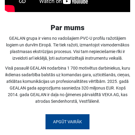
Par mums
GEALAN grupa ir viens no vadošajiem PVC-U profilu ražotājiem
logiem un durvīm Eiropā. Tie tiek ražoti, izmantojot vismodernākos
plastmasas ekstrūzijas procesus. Visi tam nepieciešamie rīki ir
izveidoti arī iekšējā, ļoti automatizētajā instrumentu veikalā.
Visā pasaulē GEALAN nodarbina 1 700 motivētus darbiniekus, kuru
ikdienas sadarbība balstās uz komandas gara, uzticēšanās, cieņas,
atklātas komunikācijas un profesionalitātes vērtībām. 2025. gadā
GEALAN gada apgrozījums sasniedza 320 miljonus EUR. Kopš
2014. gada GEALAN ir daļa no ģimenes pārvaldītā VEKA AG, kas
atrodas Sendenhorstā, Vestfālenē.
APGŪT VAIRĀK