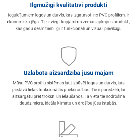
Ilgmūžīgi kvalitatīvi produkti
Ieguldījumiem logos un durvīs, kas izgatavoti no PVC profiliem, ir
ekonomiska jēga. Tie ir viegli kopjami un zemas apkopes produkti,
kas gadu desmitiem ilgi ir funkcionāli un vizuāli pievilcīgi.
Uzlabota aizsardzība jūsu mājām
Mūsu PVC profilu sistēmas ļauj izbūvēt logus un durvis, kas
piedāvā lielas funkcionālās priekšrocības. Tie ir paredzēti, lai
aizsargātu pret troksni un ielaušanos. Tā vietā tie nodrošina
daudz miera, ideālu klimatu un drošību jūsu istabās.