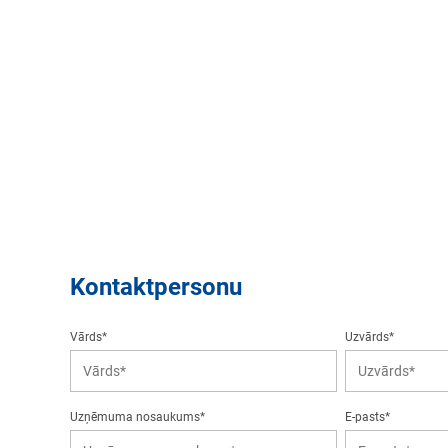
Kontaktpersonu
Vārds*
Uzvārds*
Uzņēmuma nosaukums*
E-pasts*