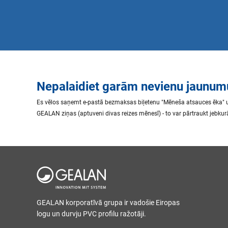
Nepalaidiet garām nevienu jaunum
Es vēlos saņemt e-pastā bezmaksas biļetenu "Mēneša atsauces ēka" 
GEALAN ziņas (aptuveni divas reizes mēnesī) - to var pārtraukt jebkurā
GEALAN korporatīvā grupa ir vadošie Eiropas
logu un durvju PVC profilu ražotāji.