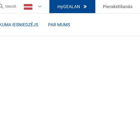
myGEALAN
Pierakstīšanās
Meklēt
LV
IKUMA IESNIEDZĒJS
PAR MUMS