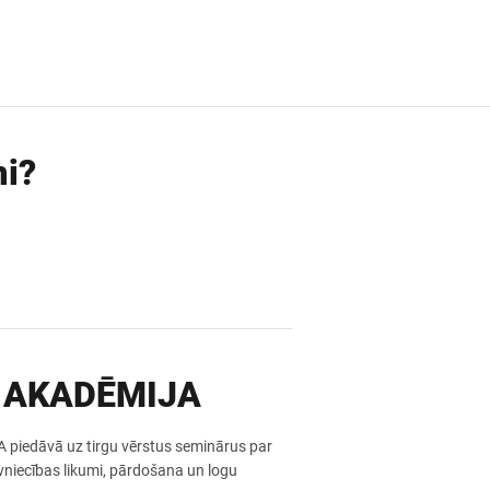
mi?
 AKADĒMIJA
iedāvā uz tirgu vērstus seminārus par
iecības likumi, pārdošana un logu