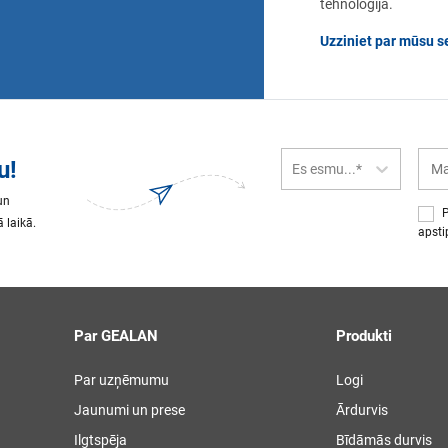
tehnoloģija.
Uzziniet par mūsu 
u!
Es esmu...*
un
P
 laikā.
apstip
Par GEALAN
Produkti
Par uzņēmumu
Logi
Jaunumi un prese
Ārdurvis
Ilgtspēja
Bīdāmās durvis