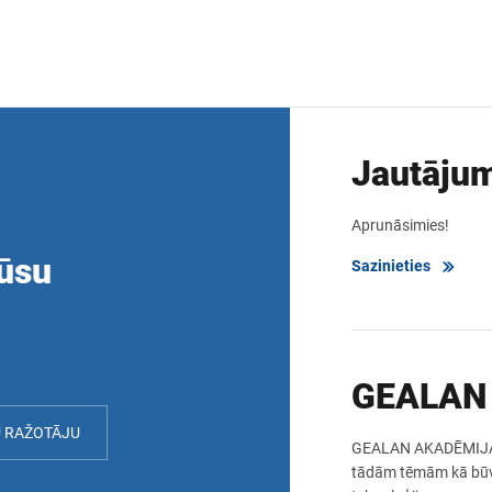
Jautāju
Aprunāsimies!
jūsu
Sazinieties
GEALAN
U RAŽOTĀJU
GEALAN AKADĒMIJA p
tādām tēmām kā būvn