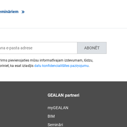
semināriem
ABONĒT
irms pievienojaties mūsu informatīvajam izdevumam, lūdzu,
riniet, ka esat izlasījis
datu konfidencialitātes paziņojumu
.
GEALAN partneri
myGEALAN
BIM
Semināri