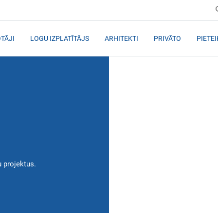
TĀJI
LOGU IZPLATĪTĀJS
ARHITEKTI
PRIVĀTO
PIETE
u projektus.