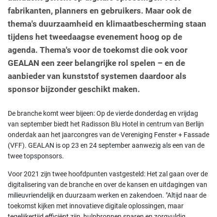
fabrikanten, planners en gebruikers. Maar ook de
thema's duurzaamheid en klimaatbescherming staan
tijdens het tweedaagse evenement hoog op de
agenda. Thema's voor de toekomst die ook voor
GEALAN een zeer belangrijke rol spelen – en de
aanbieder van kunststof systemen daardoor als
sponsor bijzonder geschikt maken.
De branche komt weer bijeen: Op de vierde donderdag en vrijdag
van september biedt het Radisson Blu Hotel in centrum van Berlijn
onderdak aan het jaarcongres van de Vereniging Fenster + Fassade
(VFF). GEALAN is op 23 en 24 september aanwezig als een van de
twee topsponsors.
Voor 2021 zijn twee hoofdpunten vastgesteld: Het zal gaan over de
digitalisering van de branche en over de kansen en uitdagingen van
milieuvriendelijk en duurzaam werken en zakendoen. "Altijd naar de
toekomst kijken met innovatieve digitale oplossingen, maar
tegelijkertijd efficiënt zijn, hulpbronnen sparen en zorgvuldig