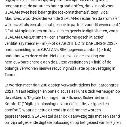
omgaan met de natuur en haar grondstoffen, dat zijn ook voor
GEALAN twee heel belangrijke toekomstthema's", zegt Ivica
Maurović, woordvoerder van de GEALAN-directie, "en daarom zien
wij onszelf als een absoluut geschikte partner voor dit evenement."
GEALAN oplossingen om kozijnen en gevels te digitaliseren, zoals
GEALAN-CAIRE® smart - een smarthome-geschikt actief
ventilatiesysteem (-> link) - of de ARCHITECTS' DARLING® 2020-
onderscheiding voor GEALAN's BIM gegevensaanbod (-> link)
onderbouwen deze claim. Net als de volledige levering van
hernieuwbare energie aan de Duitse vestigingen (-> link) of de
onlangs verworven nieuwe recyclinginstallatie bij de vestiging in
Tanna.
Er worden meer dan 200 gasten verwacht tijdens het jaarcongres
2021. Naast lezingen en paneldiscussies kunt u zich verheugen op
de vakbeurs “Digitale Lösungen für Effizienz, Sicherheit und
Komfort” (“Digitale oplossingen voor efficiëntie, veiligheid en
comfort”) waar de actuele trends in de branche worden
gepresenteerd. GEALAN zal daar ook aanwezig zijn met een stand
om zijn uitgekiende digitale oplossingen op het gebied van kozijnen