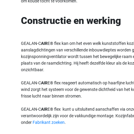
om koude tocht te voorkomen.
Constructie en werking
GEALAN-C
AIR
E® flex kan om het even welk kunststoffen ko
aanslagdichtingen van verschillende inbouwdieptes worden g
kozijnsponningventilator wordt tussen het bewegelijke raam 
plaats van de raamdichting. Hij heeft dezelfde kleur als de koz
onzichtbaar.
GEALAN-C
AIR
E® flex reageert automatisch op haarfijne luch
wind zorgt het systeem voor de gewenste dichtheid van het ko
frisse lucht naar binnen stromen.
GEALAN-C
AIR
E® flex kunt u uitsluitend aanschaffen via onze
verantwoordelijk zijn voor de vakkundige montage. Kozijnfabr
onder
Fabrikant zoeken
.