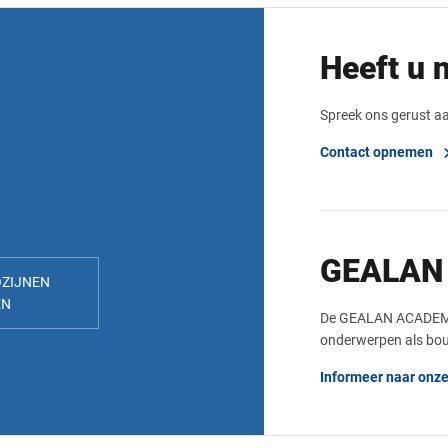
Heeft u 
Spreek ons gerust 
Contact opnemen
GEALAN
OZIJNEN
EN
De GEALAN ACADEMY 
onderwerpen als bou
Informeer naar onz