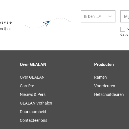
Ik ben ...*
s via e-
n tijde
V
dat u
Over GEALAN
Producten
Over GEALAN
Ramen
Carrière
Voordeuren
Nieuws & Pers
Hefschuifdeuren
GEALAN Verhalen
Duurzaamheid
Contacteer ons