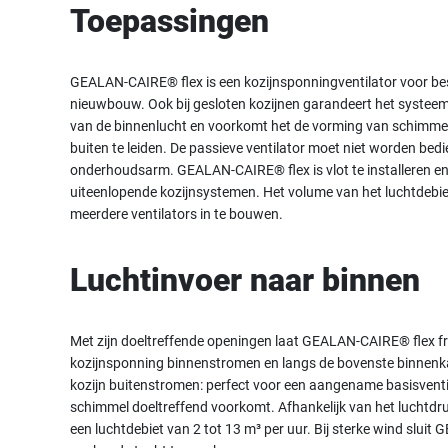
Toepassingen
GEALAN-CAIRE® flex is een kozijnsponningventilator voor b
nieuwbouw. Ook bij gesloten kozijnen garandeert het systee
van de binnenlucht en voorkomt het de vorming van schimmel
buiten te leiden. De passieve ventilator moet niet worden bedie
onderhoudsarm. GEALAN-CAIRE® flex is vlot te installeren en 
uiteenlopende kozijnsystemen. Het volume van het luchtdeb
meerdere ventilators in te bouwen.
Luchtinvoer naar binnen
Met zijn doeltreffende openingen laat GEALAN-CAIRE® flex fri
kozijnsponning binnenstromen en langs de bovenste binnenk
kozijn buitenstromen: perfect voor een aangename basisventila
schimmel doeltreffend voorkomt. Afhankelijk van het luchtdr
een luchtdebiet van 2 tot 13 m³ per uur.
Bij sterke wind slui