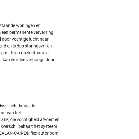
estaande woningen en
m een permanente verversing
 door vochtige lucht naar
nd en is dus storingsvrij en
past bijna onzichtbaar in
iet kan worden verhoogd door
sse lucht langs de
ant van het
tie, die vochtigheid afvoert en
ukverschil behaalt het systeem
t GEALAN-CAIRE® flex autonoom