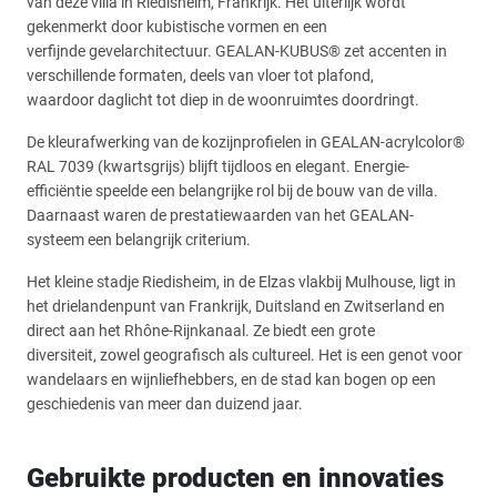
van deze villa in Riedisheim, Frankrijk. Het uiterlijk wordt
gekenmerkt door kubistische vormen en een
verfijnde gevelarchitectuur. GEALAN-KUBUS® zet accenten in
verschillende formaten, deels van vloer tot plafond,
waardoor daglicht tot diep in de woonruimtes doordringt.
De kleurafwerking van de kozijnprofielen in GEALAN-acrylcolor®
RAL 7039 (kwartsgrijs) blijft tijdloos en elegant. Energie-
efficiëntie speelde een belangrijke rol bij de bouw van de villa.
Daarnaast waren de prestatiewaarden van het GEALAN-
systeem een belangrijk criterium.
Het kleine stadje Riedisheim, in de Elzas vlakbij Mulhouse, ligt in
het drielandenpunt van Frankrijk, Duitsland en Zwitserland en
direct aan het Rhône-Rijnkanaal. Ze biedt een grote
diversiteit, zowel geografisch als cultureel. Het is een genot voor
wandelaars en wijnliefhebbers, en de stad kan bogen op een
geschiedenis van meer dan duizend jaar.
Gebruikte producten en innovaties