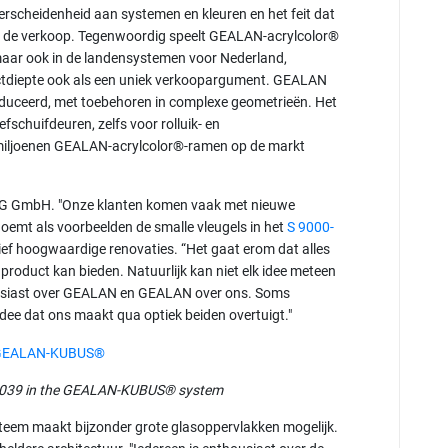
erscheidenheid aan systemen en kleuren en het feit dat
bij de verkoop. Tegenwoordig speelt GEALAN-acrylcolor®
 maar ook in de landensystemen voor Nederland,
ductdiepte ook als een uniek verkoopargument. GEALAN
produceerd, met toebehoren in complexe geometrieën. Het
fschuifdeuren, zelfs voor rolluik- en
ele miljoenen GEALAN-acrylcolor®-ramen op de markt
ING GmbH. "Onze klanten komen vaak met nieuwe
noemt als voorbeelden de smalle vleugels in het
S 9000-
tief hoogwaardige renovaties. “Het gaat erom dat alles
jk product kan bieden. Natuurlijk kan niet elk idee meteen
usiast over GEALAN en GEALAN over ons. Soms
dee dat ons maakt qua optiek beiden overtuigt."
7039 in the GEALAN-KUBUS® system
ysteem maakt bijzonder grote glasoppervlakken mogelijk.