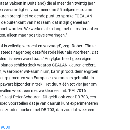
taat Saksen in Duitsland) die al meer dan twintig jaar
 vervaardigt en voor meer dan 55 miljoen euro aan
ouren brengt het volgende punt ter sprake: “GEALAN-
de buitenkant van het raam, dat in zijn geheel aan
oet worden. We werken al zo lang met dit materiaal en
en, alleen maar positieve ervaringen."
is volledig verroest en vervaagd", zegt Robert Tänzel.
g steeds nagenoeg dezelfde rode kleur als voorheen. Dat
 kleur is onverwoestbaar." Acrylglas heeft geen eigen
een blanco schilderdoek waarop GEALAN kleuren creëert.
en, waaronder wit-aluminium, karmijnrood, dennengroen
 kleurpigmenten van Europese leveranciers gebruikt. In
iepzwart bijzonder in trek. Het duurt één tot vier jaar om
evallen wordt een nieuwe kleur een hit: "RAL7016
ld", zegt Peter Schouren. Dit geldt ook voor DB 703, een
oed voorstellen dat je van daaruit kunt experimenteren
ces zouden boeken met DB 703, dan zou dat weer een