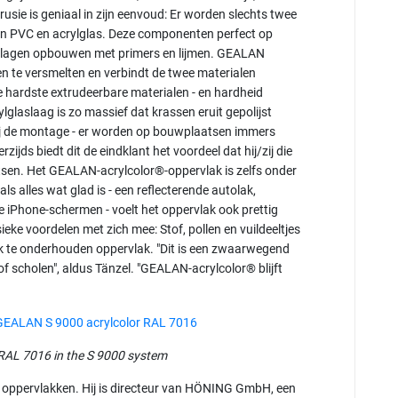
rusie is geniaal in zijn eenvoud: Er worden slechts twee
an PVC en acrylglas. Deze componenten perfect op
e lagen opbouwen met primers en lijmen. GEALAN
 te versmelten en verbindt de twee materialen
 hardste extrudeerbare materialen - en hardheid
lglaslaag is zo massief dat krassen eruit gepolijst
bij de montage - er worden op bouwplaatsen immers
jds biedt dit de eindklant het voordeel dat hij/zij die
sen. Het GEALAN-acrylcolor®-oppervlak is zelfs onder
 alles wat glad is - een reflecterende autolak,
e iPhone-schermen - voelt het oppervlak ook prettig
eke voordelen met zich mee: Stof, pollen en vuildeeltjes
lijk te onderhouden oppervlak. "Dit is een zwaarwegend
 scholen", aldus Tänzel. "GEALAN-acrylcolor® blijft
AL 7016 in the S 9000 system
e oppervlakken. Hij is directeur van HÖNING GmbH, een