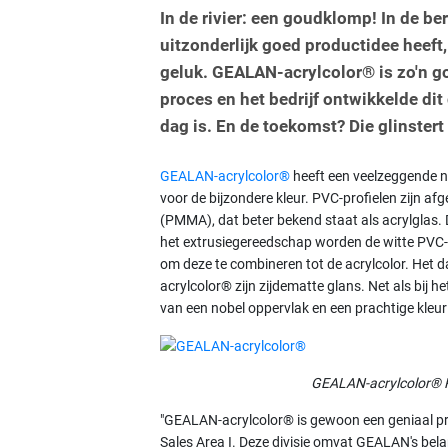
In de rivier: een goudklomp! In de be
uitzonderlijk goed productidee heeft,
geluk. GEALAN-acrylcolor® is zo'n g
proces en het bedrijf ontwikkelde di
dag is. En de toekomst? Die glinstert
GEALAN-acrylcolor®
heeft een veelzeggende naa
voor de bijzondere kleur. PVC-profielen zijn a
(PMMA), dat beter bekend staat als acrylglas. D
het extrusiegereedschap worden de witte PVC-s
om deze te combineren tot de acrylcolor. Het
acrylcolor® zijn zijdematte glans. Net als bij 
van een nobel oppervlak en een prachtige kleu
GEALAN-acrylcolor® R
"GEALAN-acrylcolor® is gewoon een geniaal pr
Sales Area I. Deze divisie omvat GEALAN's bela