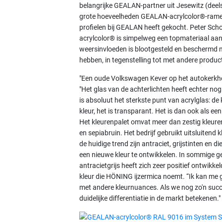
belangrijke GEALAN-partner uit Jesewitz (deels
grote hoeveelheden GEALAN-acrylcolor®-ramen
profielen bij GEALAN heeft gekocht. Peter Sch
acrylcolor® is simpelweg een topmateriaal aan 
weersinvloeden is blootgesteld en beschermd m
hebben, in tegenstelling tot met andere product
"Een oude Volkswagen Kever op het autokerkhof 
"Het glas van de achterlichten heeft echter no
is absoluut het sterkste punt van acrylglas: de
kleur, het is transparant. Het is dan ook als 
Het kleurenpalet omvat meer dan zestig kleur
en sepiabruin. Het bedrijf gebruikt uitsluitend
de huidige trend zijn antraciet, grijstinten en d
een nieuwe kleur te ontwikkelen. In sommige g
antracietgrijs heeft zich zeer positief ontwikke
kleur die HÖNING ijzermica noemt. “Ik kan me g
met andere kleurnuances. Als we nog zo'n suc
duidelijke differentiatie in de markt betekenen."