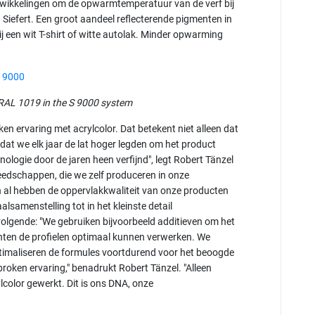
ntwikkelingen om de opwarmtemperatuur van de verf bij
r. Siefert. Een groot aandeel reflecterende pigmenten in
j een wit T-shirt of witte autolak. Minder opwarming
AL 1019 in the S 9000 system
n ervaring met acrylcolor. Dat betekent niet alleen dat
 dat we elk jaar de lat hoger legden om het product
ologie door de jaren heen verfijnd", legt Robert Tänzel
eedschappen, die we zelf produceren in onze
n al hebben de oppervlakkwaliteit van onze producten
alsamenstelling tot in het kleinste detail
 volgende: "We gebruiken bijvoorbeeld additieven om het
en de profielen optimaal kunnen verwerken. We
ptimaliseren de formules voortdurend voor het beoogde
roken ervaring," benadrukt Robert Tänzel. "Alleen
lcolor gewerkt. Dit is ons DNA, onze