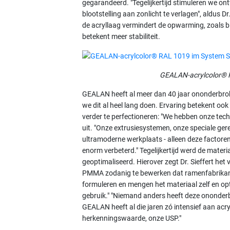
gegarandeerd. "Tegelijkertijd stimuleren we o
blootstelling aan zonlicht te verlagen", aldus D
de acryllaag vermindert de opwarming, zoals bi
betekent meer stabiliteit.
GEALAN-acrylcolor® R
GEALAN heeft al meer dan 40 jaar ononderbroke
we dit al heel lang doen. Ervaring betekent ook
verder te perfectioneren: "We hebben onze techn
uit. "Onze extrusiesystemen, onze speciale ger
ultramoderne werkplaats - alleen deze factore
enorm verbeterd." Tegelijkertijd werd de materia
geoptimaliseerd. Hierover zegt Dr. Sieffert het
PMMA zodanig te bewerken dat ramenfabrikant
formuleren en mengen het materiaal zelf en o
gebruik." "Niemand anders heeft deze ononderb
GEALAN heeft al die jaren zó intensief aan acry
herkenningswaarde, onze USP."