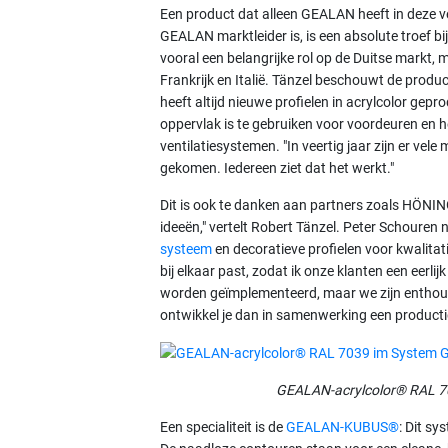
Een product dat alleen GEALAN heeft in deze v
GEALAN marktleider is, is een absolute troef 
vooral een belangrijke rol op de Duitse markt,
Frankrijk en Italië. Tänzel beschouwt de pro
heeft altijd nieuwe profielen in acrylcolor ge
oppervlak is te gebruiken voor voordeuren en he
ventilatiesystemen. "In veertig jaar zijn er v
gekomen. Iedereen ziet dat het werkt."
Dit is ook te danken aan partners zoals HÖN
ideeën," vertelt Robert Tänzel. Peter Schouren 
systeem
en decoratieve profielen voor kwalita
bij elkaar past, zodat ik onze klanten een eerli
worden geïmplementeerd, maar we zijn entho
ontwikkel je dan in samenwerking een producti
GEALAN-acrylcolor® RAL 
Een specialiteit is de
GEALAN-KUBUS®
: Dit s