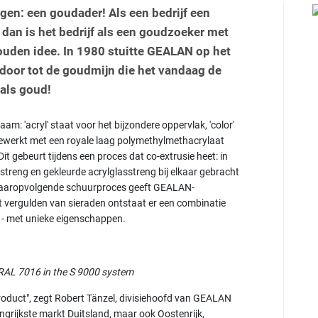
rgen: een goudader! Als een bedrijf een
 dan is het bedrijf als een goudzoeker met
ouden idee. In 1980 stuitte GEALAN op het
t door tot de goudmijn die het vandaag de
 als goud!
m: 'acryl' staat voor het bijzondere oppervlak, 'color'
fgewerkt met een royale laag polymethylmethacrylaat
it gebeurt tijdens een proces dat co-extrusie heet: in
treng en gekleurde acrylglasstreng bij elkaar gebracht
 daaropvolgende schuurproces geeft GEALAN-
het vergulden van sieraden ontstaat er een combinatie
r - met unieke eigenschappen.
AL 7016 in the S 9000 system
oduct", zegt Robert Tänzel, divisiehoofd van GEALAN
ngrijkste markt Duitsland, maar ook Oostenrijk,