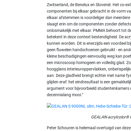
Zwitserland, de Benelux en Slovenië. Het co-ext
componenten bij elkaar gebracht in de vorm v
elkaar afstemmen is voordeliger dan meerder
slaagt erin om de componenten zonder defecten
onlosmakelijk met elkaar. PMMA behoort tot de
betekent in deze context bestendigheid. De acry
kunnen worden. Dit is enerzijds een voordeel 
geen fluwelen handschoenen gebruikt - en anderzi
kleine beschadigingen eenvoudig weg kan poet
een microscoop homogeen en volledig glad. Zoals
hoogglans interieuroppervlakken, onberispelijk
aan. Deze gladheid brengt echter met name fysi
glijden eraf: het eindresultaat is een gemakke
argument voor bijvoorbeeld studentenkamers of
decennialang mooi."
GEALAN-acrylcolor® R
Peter Schouren is helemaal overtuigd van dez