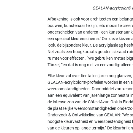
GEALAN-acrylcolor® R
Afbakening is ook voor architecten een belangri
bouwen, kunstenaar te zijn, iets moois te creëre
onderscheiden van anderen - een kunstenaar k
een speciaal kleurenschema." Om deze kiezen 
look, de bijzondere kleur. De acrylglaslaag heef
Net zoals een hoogkaraats gouden sieraad ruimt
ruimte voor effecten. “We gebruiken metaalpigm
Tänzel, “en dat is nog niet zo eenvoudig: alleen
Elke kleur zal over tientallen jaren nog glanz
GEALAN-acrylcolor®-profielen worden in een 
weersomstandigheden. Door middel van xenont
aan een equivalent van jarenlange zonnestraling.
de intense zon van de Côte d'Azur. Ook in Flori
de plaatselijke weersomstandigheden onderzocht
Onderzoek & Ontwikkeling van GEALAN: "We sel
hoogste kleurvastheid en weersbestendigheid h
van de kleuren op lange termijn." De kleurbriljan