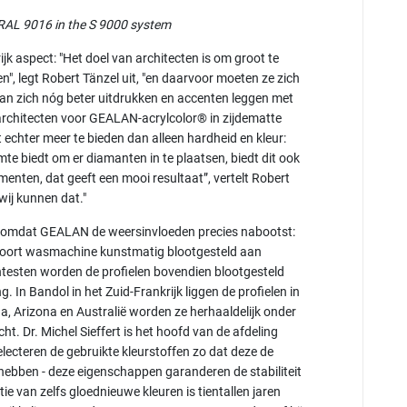
AL 9016 in the S 9000 system
jk aspect: "Het doel van architecten is om groot te
n", legt Robert Tänzel uit, "en daarvoor moeten ze zich
an zich nóg beter uitdrukken en accenten leggen met
architecten voor GEALAN-acrylcolor® in zijdematte
t echter meer te bieden dan alleen hardheid en kleur:
e biedt om er diamanten in te plaatsen, biedt dit ook
enten, dat geeft een mooi resultaat”, vertelt Robert
 wij kunnen dat."
en, omdat GEALAN de weersinvloeden precies nabootst:
soort wasmachine kunstmatig blootgesteld aan
esten worden de profielen bovendien blootgesteld
 In Bandol in het Zuid-Frankrijk liggen de profielen in
da, Arizona en Australië worden ze herhaaldelijk onder
. Dr. Michel Sieffert is het hoofd van de afdeling
ecteren de gebruikte kleurstoffen zo dat deze de
ebben - deze eigenschappen garanderen de stabiliteit
tie van zelfs gloednieuwe kleuren is tientallen jaren