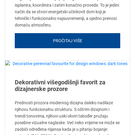
isplanira, koordinira i zatim konačno provede. To je jedini
način da se stvori energetski učinkovit dom koji je
tehnički i funkcionalno najsuvremeniji, a ujedno prenosi
domaću atmosferu.
PROČITAJ VIŠE
Dekorativni višegodišnji favorit za
dizajnerske prozore
Prednosti prozora modernog dizajna daleko nadilaze
njihovu funkcionalnu strukturu. S oštrim dizajnom i
trendi tonovima, njihovi uski okviri također pružaju
posebne vizualne naglaske. Već neko vrijeme ne može se
zaobići određena nijansa kada je u pitanju bojanje: