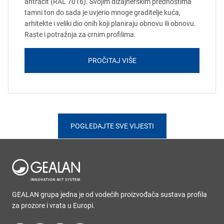
antracit (RAL 7016). Svojim dizajnerskim prednostima
tamni ton do sada je uvjerio mnoge graditelje kuća,
arhitekte i veliki dio onih koji planiraju obnovu ili obnovu.
Raste i potražnja za crnim profilima.
PROČITAJ VIŠE
POGLEDAJTE SVE VIJESTI
GEALAN grupa jedna je od vodećih proizvođača sustava profila
za prozore i vrata u Europi.