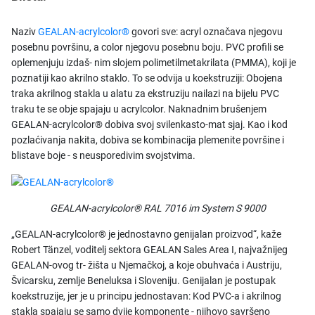
Naziv
GEALAN-acrylcolor®
govori sve: acryl označava njegovu
posebnu površinu, a color njegovu posebnu boju. PVC profili se
oplemenjuju izdaš- nim slojem polimetilmetakrilata (PMMA), koji je
poznatiji kao akrilno staklo. To se odvija u koekstruziji: Obojena
traka akrilnog stakla u alatu za ekstruziju nailazi na bijelu PVC
traku te se obje spajaju u acrylcolor. Naknadnim brušenjem
GEALAN-acrylcolor® dobiva svoj svilenkasto-mat sjaj. Kao i kod
pozlaćivanja nakita, dobiva se kombinacija plemenite površine i
blistave boje - s neusporedivim svojstvima.
GEALAN-acrylcolor® RAL 7016 im System S 9000
„GEALAN-acrylcolor® je jednostavno genijalan proizvod“, kaže
Robert Tänzel, voditelj sektora GEALAN Sales Area I, najvažnijeg
GEALAN-ovog tr- žišta u Njemačkoj, a koje obuhvaća i Austriju,
Švicarsku, zemlje Beneluksa i Sloveniju. Genijalan je postupak
koekstruzije, jer je u principu jednostavan: Kod PVC-a i akrilnog
stakla spajaju se samo dvije komponente - njihovo savršeno