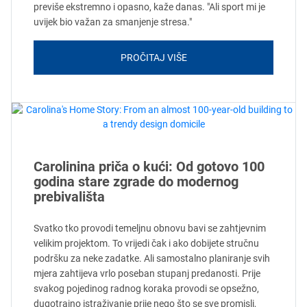
previše ekstremno i opasno, kaže danas. "Ali sport mi je
uvijek bio važan za smanjenje stresa."
PROČITAJ VIŠE
Carolinina priča o kući: Od gotovo 100
godina stare zgrade do modernog
prebivališta
Svatko tko provodi temeljnu obnovu bavi se zahtjevnim
velikim projektom. To vrijedi čak i ako dobijete stručnu
podršku za neke zadatke. Ali samostalno planiranje svih
mjera zahtijeva vrlo poseban stupanj predanosti. Prije
svakog pojedinog radnog koraka provodi se opsežno,
dugotrajno istraživanje prije nego što se sve promisli,