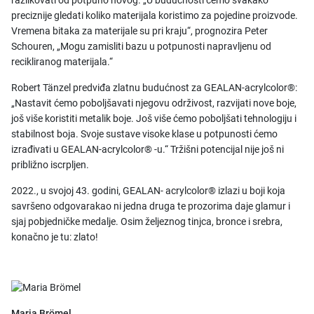
preciznije gledati koliko materijala koristimo za pojedine proizvode.
Vremena bitaka za materijale su pri kraju“, prognozira Peter
Schouren, „Mogu zamisliti bazu u potpunosti napravljenu od
recikliranog materijala.“
Robert Tänzel predviđa zlatnu budućnost za GEALAN-acrylcolor®:
„Nastavit ćemo poboljšavati njegovu održivost, razvijati nove boje,
još više koristiti metalik boje. Još više ćemo poboljšati tehnologiju i
stabilnost boja. Svoje sustave visoke klase u potpunosti ćemo
izrađivati u GEALAN-acrylcolor® -u.“ Tržišni potencijal nije još ni
približno iscrpljen.
2022., u svojoj 43. godini, GEALAN- acrylcolor® izlazi u boji koja
savršeno odgovarakao ni jedna druga te prozorima daje glamur i
sjaj pobjedničke medalje. Osim željeznog tinjca, bronce i srebra,
konačno je tu: zlato!
Maria Brömel