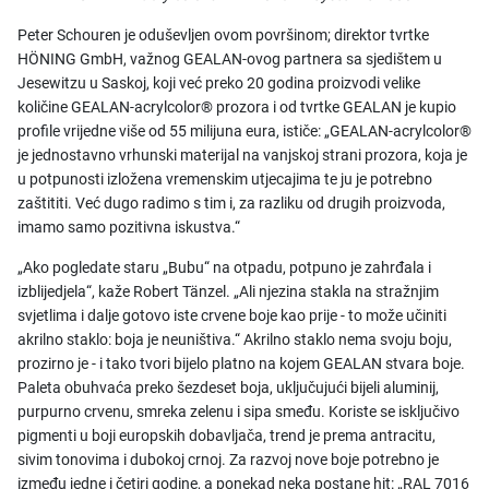
Peter Schouren je oduševljen ovom površinom; direktor tvrtke
HÖNING GmbH, važnog GEALAN-ovog partnera sa sjedištem u
Jesewitzu u Saskoj, koji već preko 20 godina proizvodi velike
količine GEALAN-acrylcolor® prozora i od tvrtke GEALAN je kupio
profile vrijedne više od 55 milijuna eura, ističe: „GEALAN-acrylcolor®
je jednostavno vrhunski materijal na vanjskoj strani prozora, koja je
u potpunosti izložena vremenskim utjecajima te ju je potrebno
zaštititi. Već dugo radimo s tim i, za razliku od drugih proizvoda,
imamo samo pozitivna iskustva.“
„Ako pogledate staru „Bubu“ na otpadu, potpuno je zahrđala i
izblijedjela“, kaže Robert Tänzel. „Ali njezina stakla na stražnjim
svjetlima i dalje gotovo iste crvene boje kao prije - to može učiniti
akrilno staklo: boja je neuništiva.“ Akrilno staklo nema svoju boju,
prozirno je - i tako tvori bijelo platno na kojem GEALAN stvara boje.
Paleta obuhvaća preko šezdeset boja, uključujući bijeli aluminij,
purpurno crvenu, smreka zelenu i sipa smeđu. Koriste se isključivo
pigmenti u boji europskih dobavljača, trend je prema antracitu,
sivim tonovima i dubokoj crnoj. Za razvoj nove boje potrebno je
između jedne i četiri godine, a ponekad neka postane hit: „RAL 7016