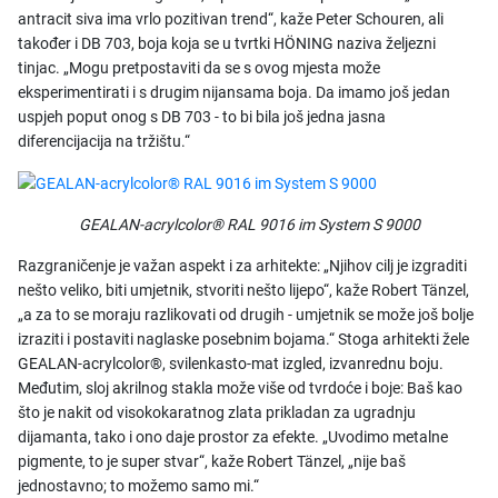
antracit siva ima vrlo pozitivan trend“, kaže Peter Schouren, ali
također i DB 703, boja koja se u tvrtki HÖNING naziva željezni
tinjac. „Mogu pretpostaviti da se s ovog mjesta može
eksperimentirati i s drugim nijansama boja. Da imamo još jedan
uspjeh poput onog s DB 703 - to bi bila još jedna jasna
diferencijacija na tržištu.“
GEALAN-acrylcolor® RAL 9016 im System S 9000
Razgraničenje je važan aspekt i za arhitekte: „Njihov cilj je izgraditi
nešto veliko, biti umjetnik, stvoriti nešto lijepo“, kaže Robert Tänzel,
„a za to se moraju razlikovati od drugih - umjetnik se može još bolje
izraziti i postaviti naglaske posebnim bojama.“ Stoga arhitekti žele
GEALAN-acrylcolor®, svilenkasto-mat izgled, izvanrednu boju.
Međutim, sloj akrilnog stakla može više od tvrdoće i boje: Baš kao
što je nakit od visokokaratnog zlata prikladan za ugradnju
dijamanta, tako i ono daje prostor za efekte. „Uvodimo metalne
pigmente, to je super stvar“, kaže Robert Tänzel, „nije baš
jednostavno; to možemo samo mi.“