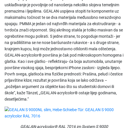
usklađivanje je povoljnije od nanošenja nekoliko slojeva temeljnim
premazima i ljepilima. GEALAN uspijeva stopiti te komponente uz
maksimalnu točnost te se dva materijala međusobno nerazdvojno
spajaju. PMMA je jedan od najtvrđih materijala za ekstrudiranje - a
tvrdoća znači otpornost. Sloj akrilnog stakla je toliko masivan da se
ogrebotine mogu polirati. S jedne strane, to pogoduje montaži - jer
na gradilištima se ne nose baršunaste rukavice - a s druge strane,
krajnjem kupcu, koji može jednostavno otkloniti mala oštećenja.
GEALAN-acrylcolor® površina je čak pod mikroskopom homogena i
glatka. Kao i sve glatko - reflektiraju- ća boja automobila, unutarnje
površine visokog sjaja, besprijekorni iPhone zasloni - izgleda lijepo.
Povrh svega, glatkoća ima fizičke prednosti: Prašina, pelud i čestice
prljavštine klize; rezultat je površina koja se lako održava –
„poželjan argument za objekte kao što su studentski domovi ili
škole“, kaže Tänzel, „GEALAN-acrylcolor® ostaje lijep godinama,
desetljećima.“
GEALAN-acrylcolor® RAL 7016 im System S 9000