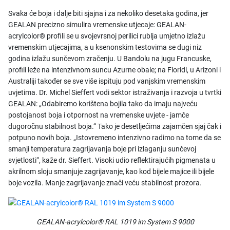
Svaka će boja i dalje biti sjajna i za nekoliko desetaka godina, jer
GEALAN precizno simulira vremenske utjecaje: GEALAN-
acrylcolor® profili se u svojevrsnoj perilici rublja umjetno izlažu
vremenskim utjecajima, a u ksenonskim testovima se dugi niz
godina izlažu sunčevom zračenju. U Bandolu na jugu Francuske,
profili leže na intenzivnom suncu Azurne obale; na Floridi, u Arizoni i
Australiji također se sve više ispituju pod vanjskim vremenskim
uvjetima. Dr. Michel Sieffert vodi sektor istraživanja i razvoja u tvrtki
GEALAN: „Odabiremo korištena bojila tako da imaju najveću
postojanost boja i otpornost na vremenske uvjete - jamče
dugoročnu stabilnost boja.“ Tako je desetljećima zajamčen sjaj čak i
potpuno novih boja. „Istovremeno intenzivno radimo na tome da se
smanji temperatura zagrijavanja boje pri izlaganju sunčevoj
svjetlosti“, kaže dr. Sieffert. Visoki udio reflektirajućih pigmenata u
akrilnom sloju smanjuje zagrijavanje, kao kod bijele majice ili bijele
boje vozila. Manje zagrijavanje znači veću stabilnost prozora.
GEALAN-acrylcolor® RAL 1019 im System S 9000