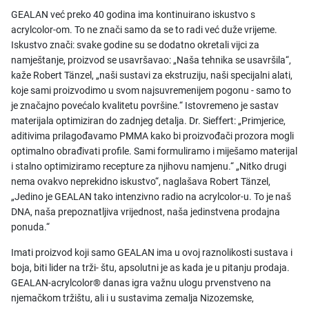
GEALAN već preko 40 godina ima kontinuirano iskustvo s
acrylcolor-om. To ne znači samo da se to radi već duže vrijeme.
Iskustvo znači: svake godine su se dodatno okretali vijci za
namještanje, proizvod se usavršavao: „Naša tehnika se usavršila“,
kaže Robert Tänzel, „naši sustavi za ekstruziju, naši specijalni alati,
koje sami proizvodimo u svom najsuvremenijem pogonu - samo to
je značajno povećalo kvalitetu površine.“ Istovremeno je sastav
materijala optimiziran do zadnjeg detalja. Dr. Sieffert: „Primjerice,
aditivima prilagođavamo PMMA kako bi proizvođači prozora mogli
optimalno obrađivati profile. Sami formuliramo i miješamo materijal
i stalno optimiziramo recepture za njihovu namjenu.“ „Nitko drugi
nema ovakvo neprekidno iskustvo“, naglašava Robert Tänzel,
„Jedino je GEALAN tako intenzivno radio na acrylcolor-u. To je naš
DNA, naša prepoznatljiva vrijednost, naša jedinstvena prodajna
ponuda.“
Imati proizvod koji samo GEALAN ima u ovoj raznolikosti sustava i
boja, biti lider na trži- štu, apsolutni je as kada je u pitanju prodaja.
GEALAN-acrylcolor® danas igra važnu ulogu prvenstveno na
njemačkom tržištu, ali i u sustavima zemalja Nizozemske,