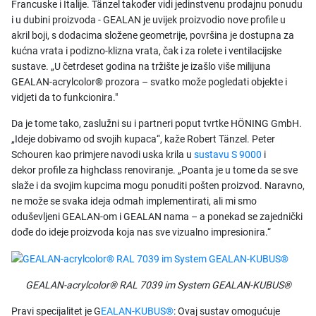
Francuske i Italije. Tänzel također vidi jedinstvenu prodajnu ponudu
i u dubini proizvoda - GEALAN je uvijek proizvodio nove profile u
akril boji, s dodacima složene geometrije, površina je dostupna za
kućna vrata i podizno-klizna vrata, čak i za rolete i ventilacijske
sustave. „U četrdeset godina na tržište je izašlo više milijuna
GEALAN-acrylcolor® prozora – svatko može pogledati objekte i
vidjeti da to funkcionira."
Da je tome tako, zaslužni su i partneri poput tvrtke HÖNING GmbH.
„Ideje dobivamo od svojih kupaca“, kaže Robert Tänzel. Peter
Schouren kao primjere navodi uska krila u
sustavu S 9000
i
dekor profile za highclass renoviranje. „Poanta je u tome da se sve
slaže i da svojim kupcima mogu ponuditi pošten proizvod. Naravno,
ne može se svaka ideja odmah implementirati, ali mi smo
oduševljeni GEALAN-om i GEALAN nama – a ponekad se zajednički
dođe do ideje proizvoda koja nas sve vizualno impresionira.“
GEALAN-acrylcolor® RAL 7039 im System GEALAN-KUBUS®
Pravi specijalitet je G
EALAN-KUBUS®
: Ovaj sustav omogućuje