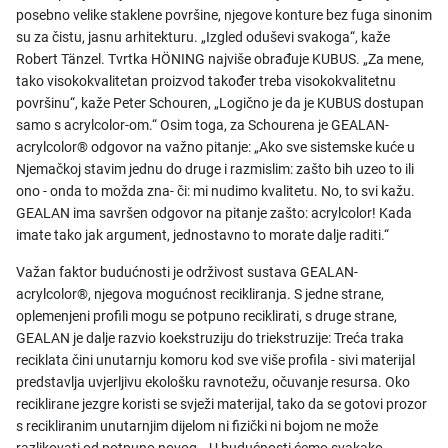
posebno velike staklene površine, njegove konture bez fuga sinonim
su za čistu, jasnu arhitekturu. „Izgled oduševi svakoga“, kaže
Robert Tänzel. Tvrtka HÖNING najviše obrađuje KUBUS. „Za mene,
tako visokokvalitetan proizvod također treba visokokvalitetnu
površinu“, kaže Peter Schouren, „Logično je da je KUBUS dostupan
samo s acrylcolor-om.“ Osim toga, za Schourena je GEALAN-
acrylcolor® odgovor na važno pitanje: „Ako sve sistemske kuće u
Njemačkoj stavim jednu do druge i razmislim: zašto bih uzeo to ili
ono - onda to možda zna- či: mi nudimo kvalitetu. No, to svi kažu.
GEALAN ima savršen odgovor na pitanje zašto: acrylcolor! Kada
imate tako jak argument, jednostavno to morate dalje raditi.“
Važan faktor budućnosti je održivost sustava GEALAN-
acrylcolor®, njegova mogućnost recikliranja. S jedne strane,
oplemenjeni profili mogu se potpuno reciklirati, s druge strane,
GEALAN je dalje razvio koekstruziju do triekstruzije: Treća traka
reciklata čini unutarnju komoru kod sve više profila - sivi materijal
predstavlja uvjerljivu ekološku ravnotežu, očuvanje resursa. Oko
reciklirane jezgre koristi se svježi materijal, tako da se gotovi prozor
s recikliranim unutarnjim dijelom ni fizički ni bojom ne može
razlikovati od potpuno novog. „U budućnosti ćemo svakako