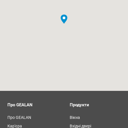
Про GEALAN
Продукти
Про GEALAN
Вікна
Кар'єра
Вхідні двері