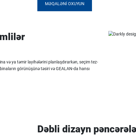
MƏQALƏNI OXUYUN
mlilər
ina və ya təmir layihələrini planlaşdırarkən, seçim tez-
n binaların görünüşünə təsiri və GEALAN-da hansı
Dəbli dizayn pəncərələ