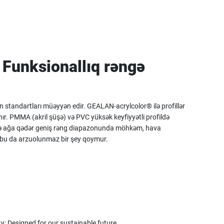
Funksionallıq rəngə
 standartları müəyyən edir. GEALAN-acrylcolor® ilə profillər
nır. PMMA (akril şüşə) və PVC yüksək keyfiyyətli profildə
a və ağa qədər geniş rəng diapazonunda möhkəm, hava
ki, bu da arzuolunmaz bir şey qoymur.