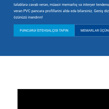
tələblərə cavab verən, müasir memarlıq və interyer tendens
verən PVC pəncərə profillərini əldə edə bilərsiniz. Geniş d
özünüzü inandırın!
PƏNCƏRƏ İSTEHSALÇISI TAPIN
MEMARLAR ÜÇÜN