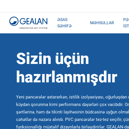
ƏSAS
PƏ
MƏHSULLAR
SƏHIFƏ
IS
Sizin üçün
hazırlanmışdır
Yeni pəncərələr axtararkən, istilik izolyasiyası, oğurluqda
küydən qorunma kimi performans dəyərləri çox vacibdir. O
şərtlərinə, həm də tikinti layihəsinin büdcəsinə uyğun olmal
cəhətlər də nəzərə alınıb. PVC pəncərələr tez-tez seçilir, ç
funksionallığı müxtəlif dizaynlarla birləşdirirlər. GEALAN-da