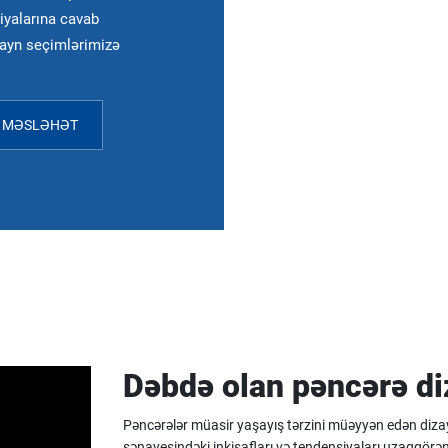
iyalarına cavab
izayn seçimlərimizə
 MƏSLƏHƏT
Dəbdə olan pəncərə di
Pəncərələr müasir yaşayış tərzini müəyyən edən dizayn 
sənayesindəki inkişafları və tendensiyaları uzaqgörənl