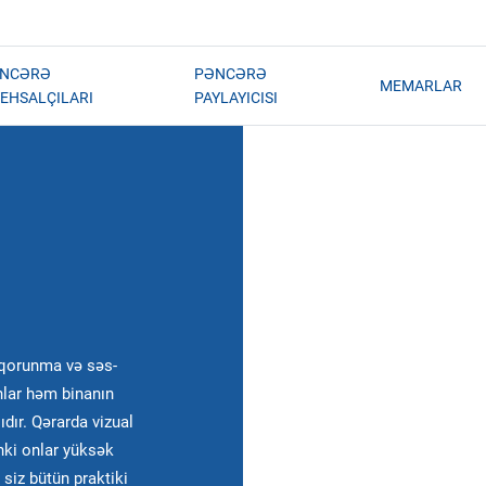
NCƏRƏ
PƏNCƏRƏ
MEMARLAR
TEHSALÇILARI
PAYLAYICISI
n qorunma və səs-
nlar həm binanın
ıdır. Qərarda vizual
ünki onlar yüksək
 siz bütün praktiki