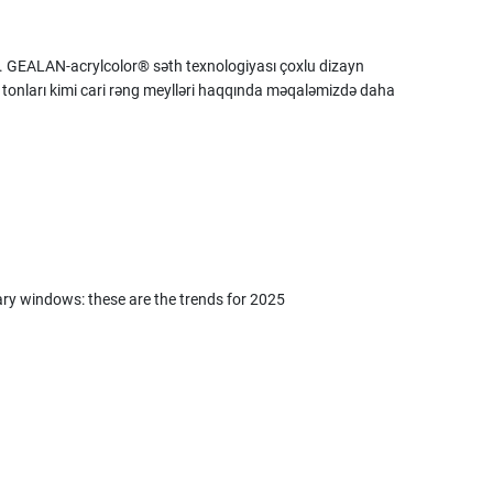
ləyir. GEALAN-acrylcolor® səth texnologiyası çoxlu dizayn
etal tonları kimi cari rəng meylləri haqqında məqaləmizdə daha