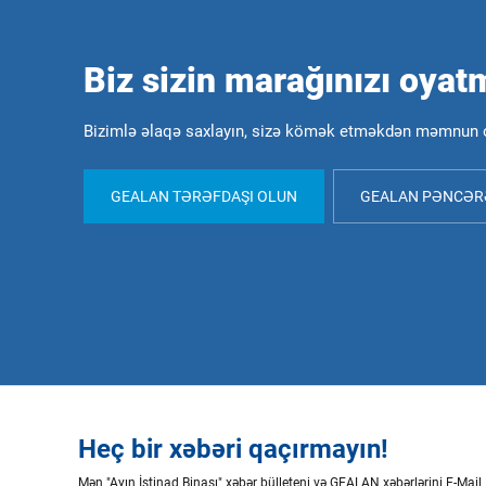
Biz sizin marağınızı oyat
Bizimlə əlaqə saxlayın, sizə kömək etməkdən məmnun o
GEALAN TƏRƏFDAŞI OLUN
GEALAN PƏNCƏRƏ
Heç bir xəbəri qaçırmayın!
Mən "Ayın İstinad Binası" xəbər bülleteni və GEALAN xəbərlərini E-Mail