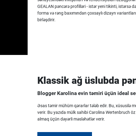
GEALAN pəncərə profilləri - istər yeni tikinti, istərsə 
forma və rəng baxımından çoxsaylı dizayn variantları
birləşdirir.
Klassik ağ üslubda pə
Blogger Karolina evin təmiri üçün ideal s
Əsas təmir mühüm qərarlar tələb edir. Bu, xüsusilə 
verir. Bu yazıda mülk sahibi Carolina Wertenbruch öz b
almaq üçün dəyərli məsləhətlər verir.