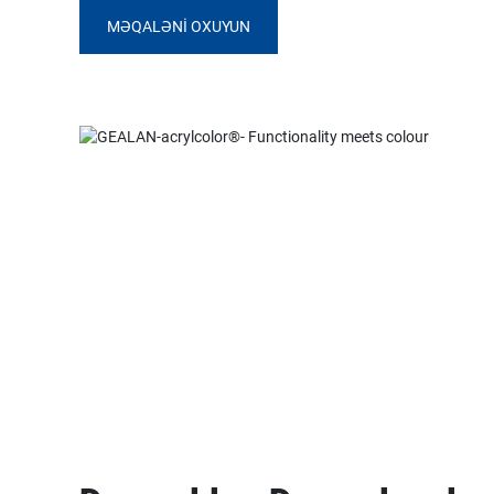
MƏQALƏNI OXUYUN