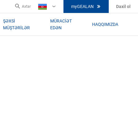
myGEALAN
Daxil ol
Axtar
AZ
ŞƏXSI
MÜRACIƏT
HAQQIMIZDA
MÜŞTƏRILƏR
EDƏN