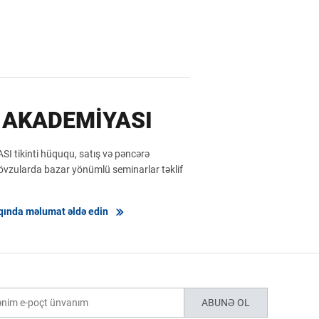
 AKADEMİYASI
tikinti hüququ, satış və pəncərə
övzularda bazar yönümlü seminarlar təklif
qında məlumat əldə edin
ABUNƏ OL