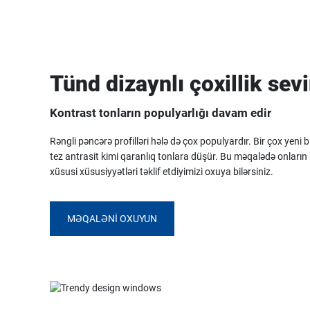
Tünd dizaynlı çoxillik sevi
Kontrast tonların populyarlığı davam edir
Rəngli pəncərə profilləri hələ də çox populyardır. Bir çox yeni b
tez antrasit kimi qaranlıq tonlara düşür. Bu məqalədə onları
xüsusi xüsusiyyətləri təklif etdiyimizi oxuya bilərsiniz.
MƏQALƏNI OXUYUN