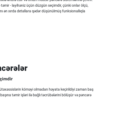
də təmir - layihəniz üçün düzgün seçimdir, çünki onlar ölçü,
nı ən xırda detallara qədər düşünülmüş funksionallıqla
ncərələr
eçimdir
mütəxəssislərin köməyi olmadan həyata keçirildiyi zaman baş
aşına təmir işləri ilə bağlı təcrübələrini bölüşür və pəncərə