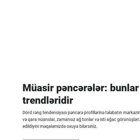
Müasir pəncərələr: bunlar
trendləridir
Dörd rəng tendensiyası pəncərə profillərinə tələbatın mərkəzind
və qara nüanslar, zamansız ağ tonlar və isti ağac görünüşləri.
edildiyini məqaləmizdə oxuya bilərsiniz.