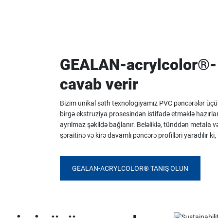
GEALAN-acrylcolor®- 
cavab verir
Bizim unikal səth texnologiyamız PVC pəncərələr üçün
birgə ekstruziya prosesindən istifadə etməklə hazırla
ayrılmaz şəkildə bağlanır. Beləliklə, tünddən metal
şəraitinə və kirə davamlı pəncərə profilləri yaradılır 
GEALAN-ACRYLCOLOR® TANIŞ OLUN