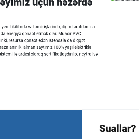
cəyimiz üçün nəzərdə
ni tikililərdə və təmir işlərində, digər tərəfdən isə
lında enerjiyə qənaət etmək olar. Müasir PVC
dır ki, resursa qənaət edən istehsala da diqqət
azırlanır, iki alman saytımız 100% yaşıl elektriklə
stemi ilə ardıcıl olaraq sertifikatlaşdırılıb. neytral və
Suallar?