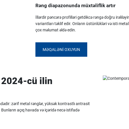
Rəng diapazonunda müxtəliflik artır
İllərdir pəncərə profilləri getdikcə rəngə doğru irəli
variantları təklif edir. Onların üstünlükləri və isti m
çox məlumat əldə edin.
MƏQALƏNI OXUYUN
 2024-cü ilin
ədir: zərif metal rənglər, yüksək kontrastlı antrasit
 Bunların açıq havada və içəridə necə istifadə