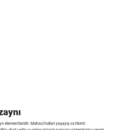
zaynı
elementləridir. Məhsul həlləri yaşayış və tikinti
iklə əhatə edir və onları müasir pəncərə sistemlərinə çevirir.