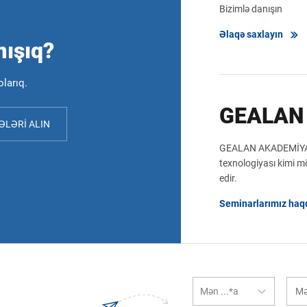
Bizimlə danışın
Əlaqə saxlayın
mışıq?
larıq.
GEALAN
LƏRI ALIN
GEALAN AKADEMİYASI 
texnologiyası kimi m
edir.
Seminarlarımız haq
Mən ...*a