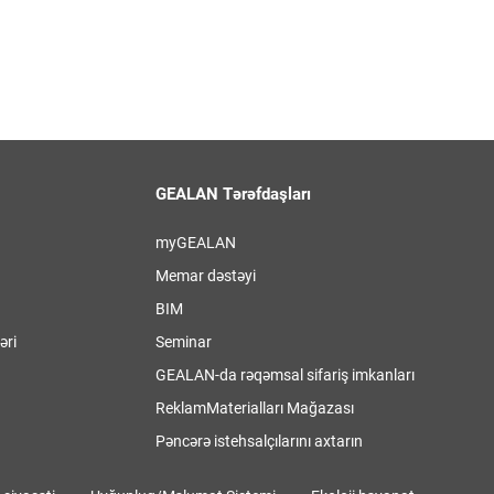
GEALAN Tərəfdaşları
myGEALAN
Memar dəstəyi
BIM
əri
Seminar
GEALAN-da rəqəmsal sifariş imkanları
ReklamMaterialları Mağazası
Pəncərə istehsalçılarını axtarın