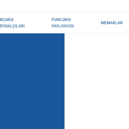
NCƏRƏ
PƏNCƏRƏ
MEMARLAR
TEHSALÇILARI
PAYLAYICISI