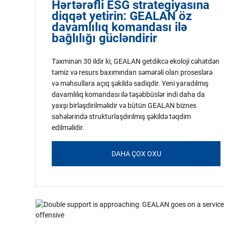
Hərtərəfli ESG strategiyasına
diqqət yetirin: GEALAN öz
davamlılıq komandası ilə
bağlılığı gücləndirir
Təxminən 30 ildir ki, GEALAN getdikcə ekoloji cəhətdən
təmiz və resurs baxımından səmərəli olan proseslərə
və məhsullara açıq şəkildə sadiqdir. Yeni yaradılmış
davamlılıq komandası ilə təşəbbüslər indi daha da
yaxşı birləşdirilməlidir və bütün GEALAN biznes
sahələrində strukturlaşdırılmış şəkildə təqdim
edilməlidir.
DAHA ÇOX OXU