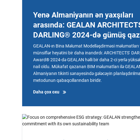
Yenə Almaniyanın ən yaxşıları
arasında: GEALAN ARCHITECTS
DARLING® 2024-də gümüş qaz
GEALAN-ın Bina Məlumat Modelləşdirməsi məlumatları tə
münsiflər heyətini bir daha inandırdı: ARCHITECTS ́ DA
Award® 2024-də GEALAN həlli bir daha 2-ci yerlə yüksə
nail oldu. Mükafat qazanan BIM məlumatları ilə GEALA
Almaniyanın tikinti sənayesində gələcəyin planlaşdırılma
metodunun qabaqcıllarından biridir.
Daha çox oxu