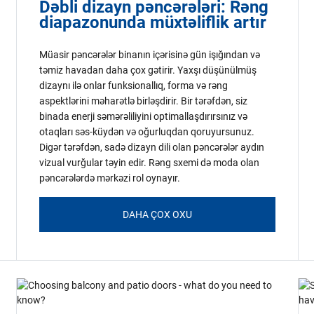
Dəbli dizayn pəncərələri: Rəng
diapazonunda müxtəliflik artır
Müasir pəncərələr binanın içərisinə gün işığından və
təmiz havadan daha çox gətirir. Yaxşı düşünülmüş
dizaynı ilə onlar funksionallıq, forma və rəng
aspektlərini məharətlə birləşdirir. Bir tərəfdən, siz
binada enerji səmərəliliyini optimallaşdırırsınız və
otaqları səs-küydən və oğurluqdan qoruyursunuz.
Digər tərəfdən, sadə dizayn dili olan pəncərələr aydın
vizual vurğular təyin edir. Rəng sxemi də moda olan
pəncərələrdə mərkəzi rol oynayır.
DAHA ÇOX OXU