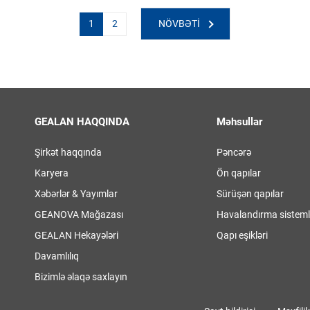
1
2
NÖVBƏTI
GEALAN HAQQINDA
Məhsullar
Şirkət haqqında
Pəncərə
Karyera
Ön qapılar
Xəbərlər & Yayımlar
Sürüşən qapılar
GEANOVA Mağazası
Havalandırma sisteml
GEALAN Hekayələri
Qapı eşikləri
Davamlılıq
Bizimlə əlaqə saxlayın