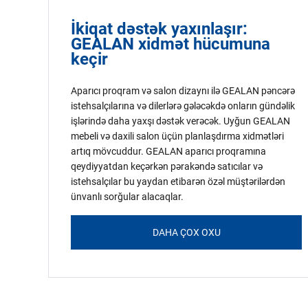
İkiqat dəstək yaxınlaşır:
GEALAN xidmət hücumuna
keçir
Aparıcı proqram və salon dizaynı ilə GEALAN pəncərə
istehsalçılarına və dilerlərə gələcəkdə onların gündəlik
işlərində daha yaxşı dəstək verəcək. Uyğun GEALAN
mebeli və daxili salon üçün planlaşdırma xidmətləri
artıq mövcuddur. GEALAN aparıcı proqramına
qeydiyyatdan keçərkən pərakəndə satıcılar və
istehsalçılar bu yaydan etibarən özəl müştərilərdən
ünvanlı sorğular alacaqlar.
DAHA ÇOX OXU