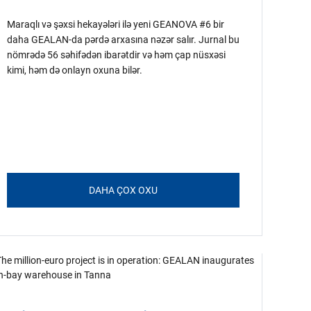
Maraqlı və şəxsi hekayələri ilə yeni GEANOVA #6 bir
daha GEALAN-da pərdə arxasına nəzər salır. Jurnal bu
nömrədə 56 səhifədən ibarətdir və həm çap nüsxəsi
kimi, həm də onlayn oxuna bilər.
DAHA ÇOX OXU