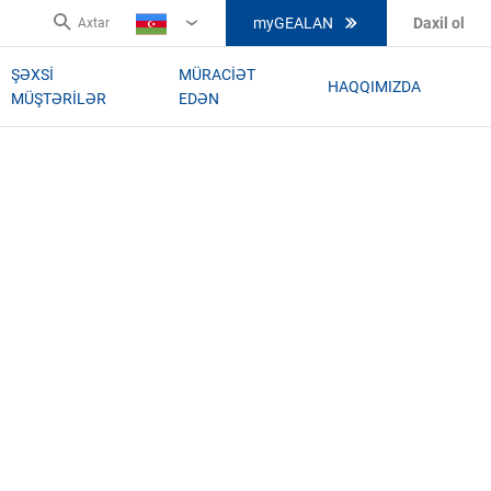
myGEALAN
Daxil ol
Axtar
AZ
ŞƏXSI
MÜRACIƏT
HAQQIMIZDA
MÜŞTƏRILƏR
EDƏN