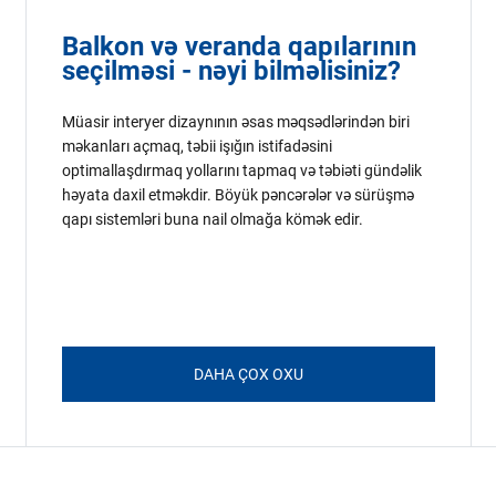
Balkon və veranda qapılarının
seçilməsi - nəyi bilməlisiniz?
Müasir interyer dizaynının əsas məqsədlərindən biri
məkanları açmaq, təbii işığın istifadəsini
optimallaşdırmaq yollarını tapmaq və təbiəti gündəlik
həyata daxil etməkdir. Böyük pəncərələr və sürüşmə
qapı sistemləri buna nail olmağa kömək edir.
DAHA ÇOX OXU