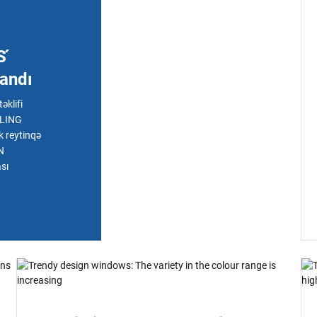
 ́
andı
klifi
RLING
k reytinqə
N
sı