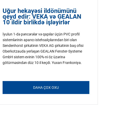
Uğur hekayəsi ildönümünü
qeyd edir: VEKA və GEALAN
10 ildir birlikdə işləyirlər
İyulun 1-də pəncərələr və qapılar üçün PVC profil
sistemlərinin aparıcı istehsalçılarından biri olan
Sendenhorst şirkətinin VEKA AG şirkətinin baş ofisi
Oberkotzauda yerləşən GEALAN Fenster-Systeme
GmbH sistem evinin 100%-ni öz üzərinə
götürməsindən düz 10 il keçdi. Yuxarı Frankoniya.
DAHA ÇOX OXU