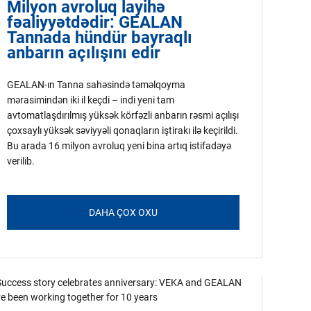
Milyon avroluq layihə
fəaliyyətdədir: GEALAN
Tannada hündür bayraqlı
anbarın açılışını edir
GEALAN-ın Tanna sahəsində təməlqoyma
mərasimindən iki il keçdi – indi yeni tam
avtomatlaşdırılmış yüksək körfəzli anbarın rəsmi açılışı
çoxsaylı yüksək səviyyəli qonaqların iştirakı ilə keçirildi.
Bu arada 16 milyon avroluq yeni bina artıq istifadəyə
verilib.
DAHA ÇOX OXU