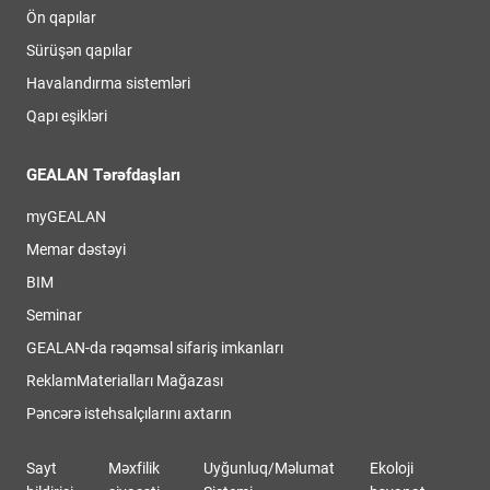
Ön qapılar
Sürüşən qapılar
Havalandırma sistemləri
Qapı eşikləri
GEALAN Tərəfdaşları
myGEALAN
Memar dəstəyi
BIM
Seminar
GEALAN-da rəqəmsal sifariş imkanları
ReklamMaterialları Mağazası
Pəncərə istehsalçılarını axtarın
Sayt
Məxfilik
Uyğunluq/Məlumat
Ekoloji