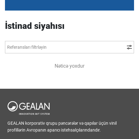
İstinad siyahısı
Referansları filtrləyin
Nəticə yoxdur
GEALAN korporativ qrupu pəncərələr və qapılar üçün vinil
profillərin Avropanın aparıcı istehsalçılarındandır.