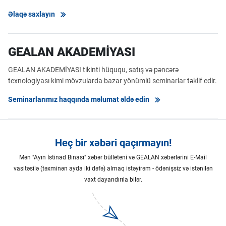
Əlaqə saxlayın
GEALAN AKADEMİYASI
GEALAN AKADEMİYASI tikinti hüququ, satış və pəncərə
texnologiyası kimi mövzularda bazar yönümlü seminarlar təklif edir.
Seminarlarımız haqqında məlumat əldə edin
Heç bir xəbəri qaçırmayın!
Mən "Ayın İstinad Binası" xəbər bülleteni və GEALAN xəbərlərini E-Mail
vasitəsilə (təxminən ayda iki dəfə) almaq istəyirəm - ödənişsiz və istənilən
vaxt dayandırıla bilər.