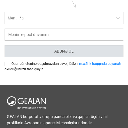
Mən ...*a
ABUNƏ OL
Oaur bülleteninə qoşulmazdan əvvəl, lütfən,
məxfilik haqqında bəyanatı
oxuduğunuzu təsdiqləyin.
GEALAN korporativ qrupu pəncərələr və qapılar üçün vinil
profillərin Avropanın aparıcı istehsalçılarındandır.