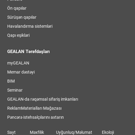
Ön qapılar
Sürüşən qapılar
Havalandırma sistemləri
Qapı eşikləri
GEALAN Tərəfdaşları
myGEALAN
Memar dəstəyi
BIM
Seminar
GEALAN-da rəqəmsal sifariş imkanları
ReklamMaterialları Mağazası
Pəncərə istehsalçılarını axtarın
Sayt
Məxfilik
Uyğunluq/Məlumat
Ekoloji