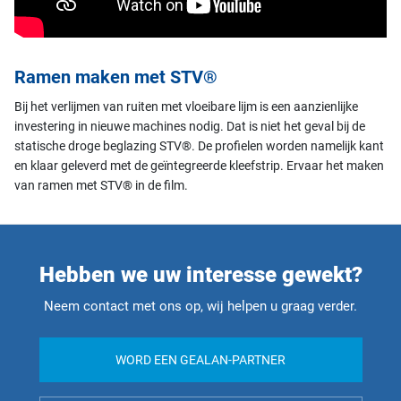
Ramen maken met STV®
Bij het verlijmen van ruiten met vloeibare lijm is een aanzienlijke
investering in nieuwe machines nodig. Dat is niet het geval bij de
statische droge beglazing STV®. De profielen worden namelijk kant
en klaar geleverd met de geïntegreerde kleefstrip. Ervaar het maken
van ramen met STV® in de film.
Hebben we uw interesse gewekt?
Neem contact met ons op, wij helpen u graag verder.
WORD EEN GEALAN-PARTNER