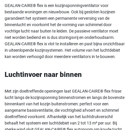
GEALAN-CAIRE® flex is een kozijnsponningventilator voor
bestaande woningen en nieuwbouw. Ook bij gesloten kozijnen
garandeert het systeem een permanente verversing van de
binnenlucht en voorkomt het de vorming van schimmel door
vochtige lucht naar buiten te leiden. De passieve ventilator moet
niet worden bediend en is dus storingsvrij en onderhoudsarm.
GEALAN-CAIRE® flex is vlot te installeren en past bijna onzichtbaar
in uiteenlopende kozijnsystemen. Het volume van het luchtdebiet
kan worden verhoogd door meerdere ventilators in te bouwen.
Luchtinvoer naar binnen
Met zijn doeltreffende openingen laat GEALAN-CAIRE® flex frisse
lucht langs de kozijnsponning binnenstromen en langs de bovenste
binnenkant van het kozijn buitenstromen: perfect voor een
aangename basisventilatie, die vochtigheid afvoert en schimmel
doeltreffend voorkomt. Afhankelijk van het luchtdrukverschil
behaalt het systeem een luchtdebiet van 2 tot 13 m³ per uur.
Bij
sterke wind sluit GEALAN-CAIRE® flex autonoom om koude tocht