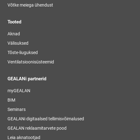
Võtke meiega ühendust
Tooted
Aknad
Välisuksed
Tõste-liuguksed
Ventilatsioonisüsteemid
GEALANi partnerid
myGEALAN
BIM
Seminars
GEALANi digitaalsed tellimisvõimalused
GEALAN reklaamitarvete pood
Leia aknatootjad