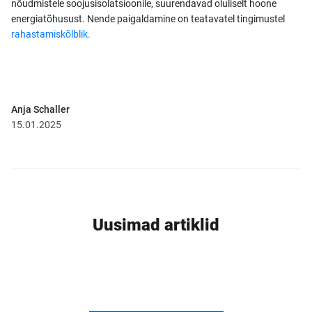
nõudmistele soojusisolatsioonile, suurendavad oluliselt hoone
energiatõhusust. Nende paigaldamine on teatavatel tingimustel
rahastamiskõlblik.
Anja Schaller
15.01.2025
Uusimad artiklid