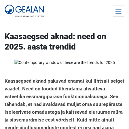
Kaasaegsed aknad: need on
2025. aasta trendid
Kaasaegsed aknad pakuvad enamat kui lihtsalt selget
vaadet. Need on loodud ühendama ahvatleva
esteetika eesmärgipärase funktsionaalsusega. See
tähendab, et nad avaldavad muljet oma suurepäraste
isoleerivate omadustega ja kaitsevad eluruume müra
ja sissemurdmise eest võrdselt. Kuid mitte ainult
nende jõudlusomaduste poolest ei pea nad ajaga