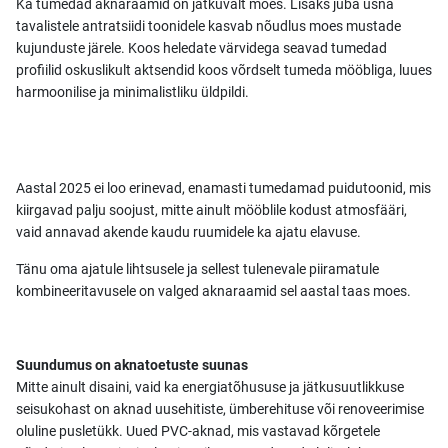
Ka tumedad aknaraamid on jätkuvalt moes. Lisaks juba üsna
tavalistele antratsiidi toonidele kasvab nõudlus moes mustade
kujunduste järele. Koos heledate värvidega seavad tumedad
profiilid oskuslikult aktsendid koos võrdselt tumeda mööbliga, luues
harmoonilise ja minimalistliku üldpildi.
Aastal 2025 ei loo erinevad, enamasti tumedamad puidutoonid, mis
kiirgavad palju soojust, mitte ainult mööblile kodust atmosfääri,
vaid annavad akende kaudu ruumidele ka ajatu elavuse.
Tänu oma ajatule lihtsusele ja sellest tulenevale piiramatule
kombineeritavusele on valged aknaraamid sel aastal taas moes.
Suundumus on aknatoetuste suunas
Mitte ainult disaini, vaid ka energiatõhususe ja jätkusuutlikkuse
seisukohast on aknad uusehitiste, ümberehituse või renoveerimise
oluline pusletükk. Uued PVC-aknad, mis vastavad kõrgetele