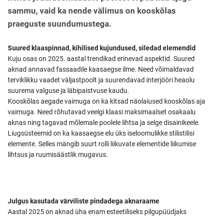
sammu, vaid ka nende välimus on kooskõlas
praeguste suundumustega.
Suured klaaspinnad, kihilised kujundused, siledad elemendid
Kuju osas on 2025. aastal trendikad erinevad aspektid. Suured
aknad annavad fassaadile kaasaegse ilme. Need võimaldavad
terviklikku vaadet väljastpoolt ja suurendavad interjööri heaolu
suurema valguse ja läbipaistvuse kaudu.
Kooskõlas aegade vaimuga on ka kitsad näolaiused kooskõlas aja
vaimuga. Need rõhutavad veelgi klaasi maksimaalset osakaalu
aknas ning tagavad mõlemale poolele lihtsa ja selge disainikeele.
Liugsüsteemid on ka kaasaegse elu üks iseloomulikke stilistilisi
elemente. Selles mängib suurt rolli liikuvate elementide liikumise
lihtsus ja ruumisäästlik mugavus.
Julgus kasutada värviliste pindadega aknaraame
Aastal 2025 on aknad üha enam esteetiliseks pilgupüüdjaks