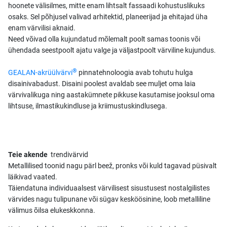
hoonete välisilmes, mitte enam lihtsalt fassaadi kohustuslikuks
osaks. Sel põhjusel valivad arhitektid, planeerijad ja ehitajad üha
enam värvilisi aknaid.
Need võivad olla kujundatud mõlemalt poolt samas toonis või
ühendada seestpoolt ajatu valge ja väljastpoolt värviline kujundus.
®
GEALAN-akrüülvärvi
pinnatehnoloogia avab tohutu hulga
disainivabadust. Disaini poolest avaldab see muljet oma laia
värvivalikuga ning aastakümnete pikkuse kasutamise jooksul oma
lihtsuse, ilmastikukindluse ja kriimustuskindlusega.
Teie akende
trendivärvid
Metallilised toonid nagu pärl beež, pronks või kuld tagavad püsivalt
läikivad vaated.
Täiendatuna individuaalsest värvilisest sisustusest nostalgilistes
värvides nagu tulipunane või sügav kesköösinine, loob metalliline
välimus õilsa elukeskkonna.