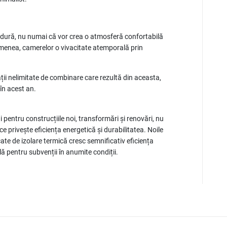
ăldură, nu numai că vor crea o atmosferă confortabilă
semenea, camerelor o vivacitate atemporală prin
tății nelimitate de combinare care rezultă din aceasta,
 în acest an.
 pentru construcțiile noi, transformări și renovări, nu
ce privește eficiența energetică și durabilitatea. Noile
cate de izolare termică cresc semnificativ eficiența
bilă pentru subvenții în anumite condiții.