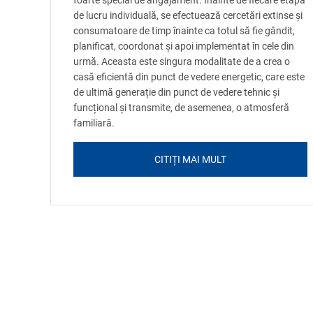
foarte special de angajament. Înainte de fiecare etapă
de lucru individuală, se efectuează cercetări extinse și
consumatoare de timp înainte ca totul să fie gândit,
planificat, coordonat și apoi implementat în cele din
urmă. Aceasta este singura modalitate de a crea o
casă eficientă din punct de vedere energetic, care este
de ultimă generație din punct de vedere tehnic și
funcțional și transmite, de asemenea, o atmosferă
familiară.
CITIȚI MAI MULT