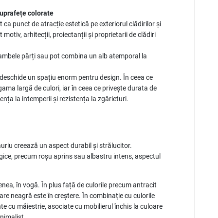
suprafețe colorate
t ca punct de atracție estetică pe exteriorul clădirilor și
otiv, arhitecții, proiectanții și proprietarii de clădiri
 ambele părți sau pot combina un alb atemporal la
deschide un spațiu enorm pentru design. În ceea ce
ama largă de culori, iar în ceea ce privește durata de
stența la intemperii și rezistența la zgârieturi.
uriu creează un aspect durabil și strălucitor.
lgice, precum roșu aprins sau albastru intens, aspectul
ea, în vogă. În plus față de culorile precum antracit
re neagră este în creștere. În combinație cu culorile
te cu măiestrie, asociate cu mobilierul închis la culoare
nimalist.