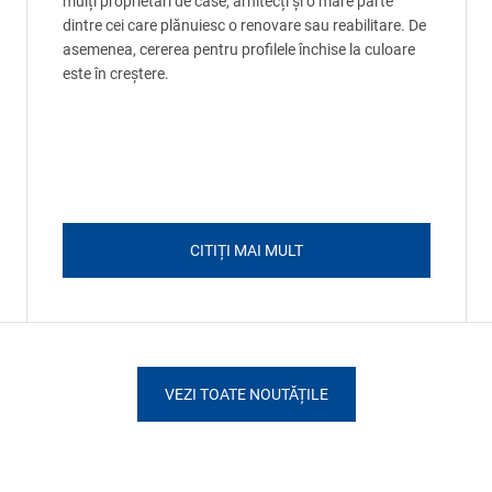
mulți proprietari de case, arhitecți și o mare parte
dintre cei care plănuiesc o renovare sau reabilitare. De
asemenea, cererea pentru profilele închise la culoare
este în creștere.
CITIȚI MAI MULT
VEZI TOATE NOUTĂȚILE