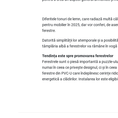
Diferitele tonuri de lemn, care radiază multă c
pentru mobilier în 2025, dar vor conferi, de a
ferestre.
Datorită simplității lor atemporale și a posibili
tâmplăria albă a ferestrelor va rămâne în vogă
Tendința este spre promovarea ferestrelor
Ferestrele sunt o piesă importantă a puzzle-ului
numai în ceea ce privește designul, ci și în ceea 
ferestre din PVC-U care îndeplinesc cerințe ridi
energetică a clădirilor. Instalarea lor este eligi