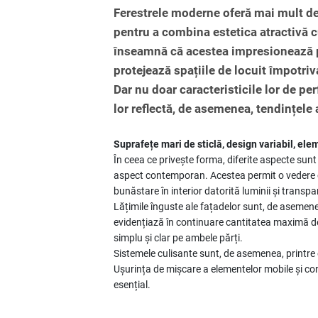
Ferestrele moderne oferă mai mult de
pentru a combina estetica atractivă c
înseamnă că acestea impresionează pri
protejează spațiile de locuit împotriv
Dar nu doar caracteristicile lor de pe
lor reflectă, de asemenea, tendințele 
Suprafețe mari de sticlă, design variabil, ele
În ceea ce privește forma, diferite aspecte sunt
aspect contemporan. Acestea permit o vedere c
bunăstare în interior datorită luminii și transp
Lățimile înguste ale fațadelor sunt, de asemene
evidențiază în continuare cantitatea maximă de 
simplu și clar pe ambele părți.
Sistemele culisante sunt, de asemenea, printre 
Ușurința de mișcare a elementelor mobile și conf
esențial.