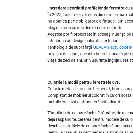
Încredere acordată profilelor de ferestre cu 
În 2025, ferestrele vor servi din ce în ce mai mul
nu doar ca parte obligatorie a fațadei. Din acest m
aleg din ce în ce mai des ferestre colorate.
Acestea pot fi proiectate în aceeași nuanță pe
interior cu un design colorat la exterior.
Tehnologia de suprafață
GEALAN-acrylcolor®
privește designul, aceasta impresionează prin g
viață de zeci de ani, prin ușurința îngrijirii, rezi
Culorile la modă pentru ferestrele dvs.
Culorile metalice precum bej perlat, bronz sau a
Completat de mobilierul colorat în culori nosta
metalic creează o atmosferă sofisticată.
Tâmplăria de culoare închisă rămâne, de asemen
deja răspândite, cererea pentru modele de culoa
deschise, profilele de culoare închisă pun accen
pentru a crea un aspect general armonios și mi