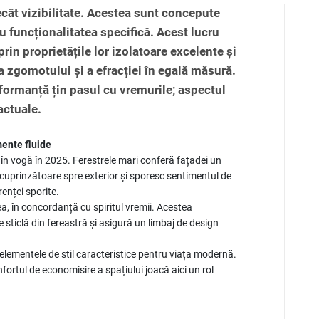
cât vizibilitate. Acestea sunt concepute
u funcționalitatea specifică. Acest lucru
n proprietățile lor izolatoare excelente și
a zgomotului și a efracției în egală măsură.
rformanță țin pasul cu vremurile; aspectul
actuale.
mente fluide
 în vogă în 2025. Ferestrele mari conferă fațadei un
uprinzătoare spre exterior și sporesc sentimentul de
arenței sporite.
a, în concordanță cu spiritul vremii. Acestea
sticlă din fereastră și asigură un limbaj de design
elementele de stil caracteristice pentru viața modernă.
ortul de economisire a spațiului joacă aici un rol