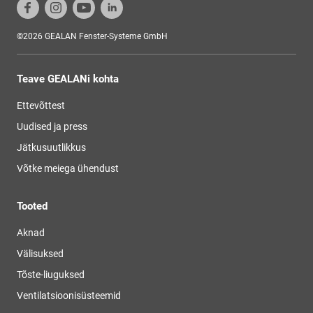
©2026 GEALAN Fenster-Systeme GmbH
Teave GEALANi kohta
Ettevõttest
Uudised ja press
Jätkusuutlikkus
Võtke meiega ühendust
Tooted
Aknad
Välisuksed
Tõste-liuguksed
Ventilatsioonisüsteemid