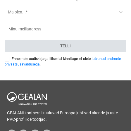
Ma olen...*
TELLI
Enne meie uudiskirjaga liitumist kinnitage, et olete
tutvunud andmete
privaatsusavaldusega
.
GEALANi kontserni kuuluvad Euroopa juhtivad akende ja uste
PVC-profiilide tootjad.