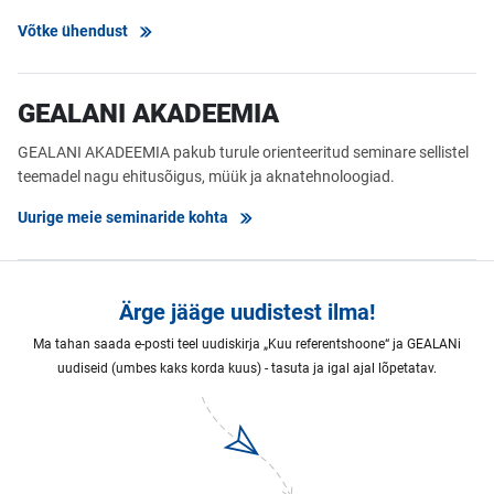
Võtke ühendust
GEALANI AKADEEMIA
GEALANI AKADEEMIA pakub turule orienteeritud seminare sellistel
teemadel nagu ehitusõigus, müük ja aknatehnoloogiad.
Uurige meie seminaride kohta
Ärge jääge uudistest ilma!
Ma tahan saada e-posti teel uudiskirja „Kuu referentshoone“ ja GEALANi
uudiseid (umbes kaks korda kuus) - tasuta ja igal ajal lõpetatav.