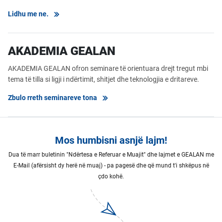
Lidhu me ne.
AKADEMIA GEALAN
AKADEMIA GEALAN ofron seminare të orientuara drejt tregut mbi
tema të tilla si ligji i ndërtimit, shitjet dhe teknologjia e dritareve.
Zbulo rreth seminareve tona
Mos humbisni asnjë lajm!
Dua të marr buletinin "Ndërtesa e Referuar e Muajit" dhe lajmet e GEALAN me
E-Mail (afërsisht dy herë në muaj) - pa pagesë dhe që mund t'i shkëpus në
çdo kohë.