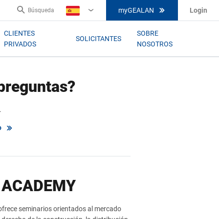
myGEALAN
Login
Búsqueda
ES
CLIENTES
SOBRE
SOLICITANTES
PRIVADOS
NOSOTROS
preguntas?
.
o
 ACADEMY
ece seminarios orientados al mercado