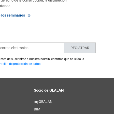
derecho de la construcción, la distribución
entanas.
 los seminarios
REGISTRAR
ntes de suscribirse a nuestro boletín, confirme que ha leído la
ración de protección de datos
.
Socio de GEALAN
myGEALAN
BIM