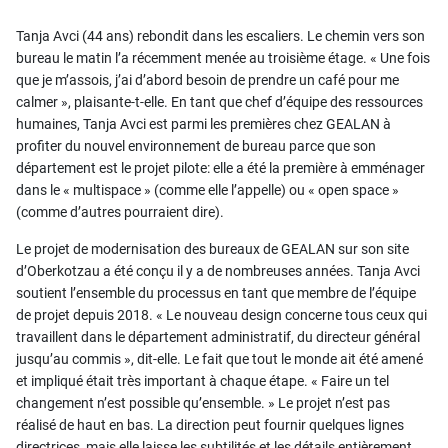
Tanja Avci (44 ans) rebondit dans les escaliers. Le chemin vers son
bureau le matin l’a récemment menée au troisième étage. « Une fois
que je m’assois, j’ai d’abord besoin de prendre un café pour me
calmer », plaisante-t-elle. En tant que chef d’équipe des ressources
humaines, Tanja Avci est parmi les premières chez GEALAN à
profiter du nouvel environnement de bureau parce que son
département est le projet pilote: elle a été la première à emménager
dans le « multispace » (comme elle l’appelle) ou « open space »
(comme d’autres pourraient dire).
Le projet de modernisation des bureaux de GEALAN sur son site
d’Oberkotzau a été conçu il y a de nombreuses années. Tanja Avci
soutient l’ensemble du processus en tant que membre de l’équipe
de projet depuis 2018. « Le nouveau design concerne tous ceux qui
travaillent dans le département administratif, du directeur général
jusqu’au commis », dit-elle. Le fait que tout le monde ait été amené
et impliqué était très important à chaque étape. « Faire un tel
changement n’est possible qu’ensemble. » Le projet n’est pas
réalisé de haut en bas. La direction peut fournir quelques lignes
directrices, mais elle laisse les subtilités et les détails entièrement