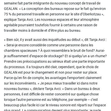
semaine fait partie intégrante du nouveau concept de travail de
GEALAN. « La conception des bureaux repose sur le fait qu’environ
75 % du personnel travaille en personne sur le site d’Oberkotzau »,
explique Tanja Avci. Les nouveaux espaces et leur atmosphère
agréable pourraient toutefois fournir à certains une raison de
travailler moins à domicile et d’être plus au bureau.
« Bien sûr, il y avait aussi des inquiétudes au début », dit Tanja Avci :
« Serai-je encore considérée comme une personne dans les
chambres spacieuses ? À quoi ressemblera le bruit de fond? Aurai-
je suffisamment d’espace de stockage? Et si quelqu’un a un rhume?
Prendre ces préoccupations au sérieux était une partie importante
du processus. Il a toujours été clair, cependant, que le choix de
GEALAN est pour le changement et non pour rester sur place.
Parce qu’en fin de compte, les avantages l’emportent clairement
sur les inconvénients. « Je peux mieux travailler ici dans notre
nouveau bureau », déclare Tanja Avci. « Dans un bureau à deux
personnes, il est difficile de rester concentré sur quelque chose
lorsque l’autre personne est au téléphone, par exemple – c’est
beaucoup plus facile ici car le niveau sonore est réparti sur l’espace
plus grand. La communication devient plus importante : je parle