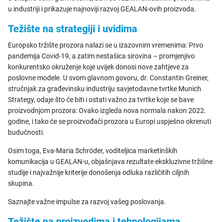
u industriji i prikazuje najnoviji razvoj GEALAN-ovih proizvoda.
Težište na strategiji i uvidima
Europsko tržište prozora nalazi se u izazovnim vremenima: Prvo
pandemija Covid-19, a zatim nestašica sirovina – promjenjivo
konkurentsko okruženje koje uvijek donosi nove zahtjeve za
poslovne modele. U svom glavnom govoru, dr. Constantin Greiner,
stručnjak za građevinsku industriju savjetodavne tvrtke Munich
Strategy, odaje što će biti i ostati važno za tvrtke koje se bave
proizvodnjom prozora: Ovako izgleda nova normala nakon 2022.
godine, i tako će se proizvođači prozora u Europi uspješno okrenuti
budućnosti.
Osim toga, Eva-Maria Schröder, voditeljica marketinških
komunikacija u GEALAN-u, objašnjava rezultate ekskluzivne tržišne
studije i najvažnije kriterije donošenja odluka različitih ciljnih
skupina.
Saznajte važne impulse za razvoj vašeg poslovanja.
Težište na proizvodima i tehnologijama