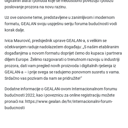
digitalnih alata i ponuda koje se međusobno povezuju i podižu
poslovanje prozora na novu razinu.
Uz ove osnovne teme, predstavljene u zanimljivom i modernom
formatu, GEALAN svoju uspješnu seriju foruma budućnosti vodi
korak dalje.
Ivica Maurović, predsjednik uprave GEALAN-a, s velikim se
očekivanjem raduje nadolazećem događaju: „S našim etabliranim
događanjima u novom formatu doprijet ćemo do kupaca i partnera
diljem Europe. Želimo razgovarati o trenutnom razvoju u industriji
prozora, dati vam pregled novih proizvoda i digitalnih rješenja iz
GEALAN-a – i prije svega se radujemo ponovnom susretu s vama.
Srdačno vas pozivam da nam se pridružite!“
Dodatne informacije o GEALAN-ovom Internacionalnom forumu
budućnosti 2022, kao i poveznicu za online registraciju možete
pronaći na: https://www.gealan.de/hr/internacionalni-forum-
buducnosti