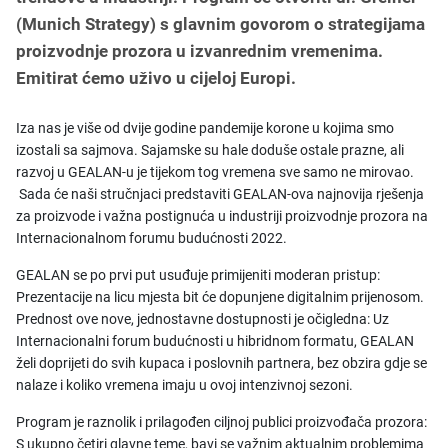
(Munich Strategy) s glavnim govorom o strategijama
proizvodnje prozora u izvanrednim vremenima.
Emitirat ćemo uživo u cijeloj Europi.
Iza nas je više od dvije godine pandemije korone u kojima smo
izostali sa sajmova. Sajamske su hale doduše ostale prazne, ali
razvoj u GEALAN-u je tijekom tog vremena sve samo ne mirovao.
Sada će naši stručnjaci predstaviti GEALAN-ova najnovija rješenja
za proizvode i važna postignuća u industriji proizvodnje prozora na
Internacionalnom forumu budućnosti 2022.
GEALAN se po prvi put usuđuje primijeniti moderan pristup:
Prezentacije na licu mjesta bit će dopunjene digitalnim prijenosom.
Prednost ove nove, jednostavne dostupnosti je očigledna: Uz
Internacionalni forum budućnosti u hibridnom formatu, GEALAN
želi doprijeti do svih kupaca i poslovnih partnera, bez obzira gdje se
nalaze i koliko vremena imaju u ovoj intenzivnoj sezoni.
Program je raznolik i prilagođen ciljnoj publici proizvođača prozora:
S ukupno četiri glavne teme, bavi se važnim aktualnim problemima