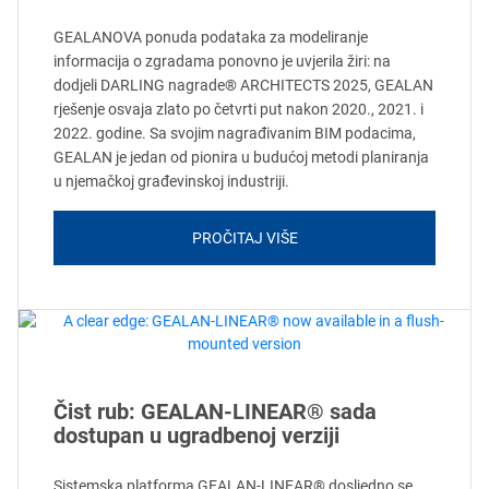
GEALANOVA ponuda podataka za modeliranje
informacija o zgradama ponovno je uvjerila žiri: na
dodjeli DARLING nagrade® ARCHITECTS 2025, GEALAN
rješenje osvaja zlato po četvrti put nakon 2020., 2021. i
2022. godine. Sa svojim nagrađivanim BIM podacima,
GEALAN je jedan od pionira u budućoj metodi planiranja
u njemačkoj građevinskoj industriji.
PROČITAJ VIŠE
Čist rub: GEALAN-LINEAR® sada
dostupan u ugradbenoj verziji
Sistemska platforma GEALAN-LINEAR® dosljedno se