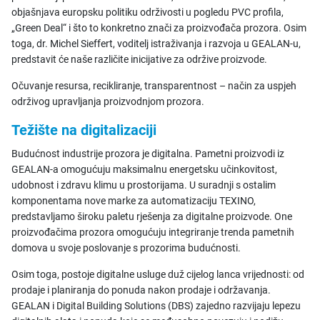
objašnjava europsku politiku održivosti u pogledu PVC profila,
„Green Deal“ i što to konkretno znači za proizvođača prozora. Osim
toga, dr. Michel Sieffert, voditelj istraživanja i razvoja u GEALAN-u,
predstavit će naše različite inicijative za održive proizvode.
Očuvanje resursa, recikliranje, transparentnost – način za uspjeh
održivog upravljanja proizvodnjom prozora.
Težište na digitalizaciji
Budućnost industrije prozora je digitalna. Pametni proizvodi iz
GEALAN-a omogućuju maksimalnu energetsku učinkovitost,
udobnost i zdravu klimu u prostorijama. U suradnji s ostalim
komponentama nove marke za automatizaciju TEXINO,
predstavljamo široku paletu rješenja za digitalne proizvode. One
proizvođačima prozora omogućuju integriranje trenda pametnih
domova u svoje poslovanje s prozorima budućnosti.
Osim toga, postoje digitalne usluge duž cijelog lanca vrijednosti: od
prodaje i planiranja do ponuda nakon prodaje i održavanja.
GEALAN i Digital Building Solutions (DBS) zajedno razvijaju lepezu