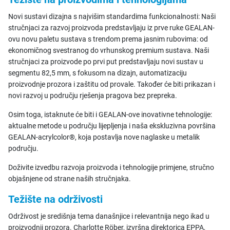
Novi sustavi dizajna s najvišim standardima funkcionalnosti: Naši
stručnjaci za razvoj proizvoda predstavljaju iz prve ruke GEALAN-
ovu novu paletu sustava s trendom prema jasnim rubovima: od
ekonomičnog svestranog do vrhunskog premium sustava. Naši
stručnjaci za proizvode po prvi put predstavljaju novi sustav u
segmentu 82,5 mm, s fokusom na dizajn, automatizaciju
proizvodnje prozora i zaštitu od provale. Također će biti prikazan i
novi razvoj u području rješenja pragova bez prepreka.
Osim toga, istaknute će biti i GEALAN-ove inovativne tehnologije:
aktualne metode u području lijepljenja i naša ekskluzivna površina
GEALAN-acrylcolor®, koja postavlja nove naglaske u metalik
području.
Doživite izvedbu razvoja proizvoda i tehnologije primjene, stručno
objašnjene od strane naših stručnjaka.
Težište na održivosti
Održivost je središnja tema današnjice i relevantnija nego ikad u
proizvodnji prozora. Charlotte Röber, izvršna direktorica EPPA,