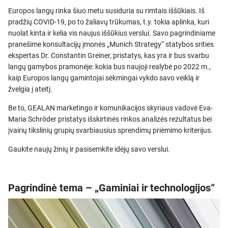
Europos langų rinka šiuo metu susiduria su rimtais iššūkiais. Iš
pradžių COVID-19, po to žaliavų trūkumas, t.y. tokia aplinka, kuri
nuolat kinta ir kelia vis naujus iššūkius verslui. Savo pagrindiniame
pranešime konsultacijų įmonės „Munich Strategy“ statybos srities
ekspertas Dr. Constantin Greiner, pristatys, kas yra ir bus svarbu
langų gamybos pramonėje: kokia bus naujoji realybė po 2022 m.,
kaip Europos langų gamintojai sėkmingai vykdo savo veiklą ir
žvelgia į ateitį.
Be to, GEALAN marketingo ir komunikacijos skyriaus vadovė Eva-
Maria Schröder pristatys išskirtinės rinkos analizės rezultatus bei
įvairių tikslinių grupių svarbiausius sprendimų priėmimo kriterijus.
Gaukite naujų žinių ir pasisemkite idėjų savo verslui.
Pagrindinė tema – „Gaminiai ir technologijos“