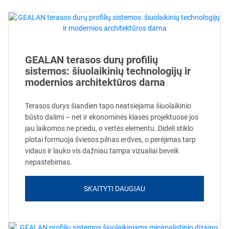
GEALAN terasos durų profilių
sistemos: šiuolaikinių technologijų ir
modernios architektūros darna
Terasos durys šiandien tapo neatsiejama šiuolaikinio
būsto dalimi – net ir ekonominės klasės projektuose jos
jau laikomos ne priedu, o vertės elementu. Dideli stiklo
plotai formuoja šviesos pilnas erdves, o perėjimas tarp
vidaus ir lauko vis dažniau tampa vizualiai beveik
nepastebimas.
SKAITYTI DAUGIAU