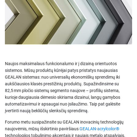
Naujos maksimalaus funkcionalumo ir į dizainą orientuotos
sistemos. Mūsų produktų kūrėjai patys pristatys naujausias
GEALAN sistemas: nuo universalių ekonomiškų sprendimų iki
aukščiausios klasės prestižinių produktų. Supažindinsime su
82,5 mm pločio sistemų segmento naujove – profilių sistema,
kurioje daugiausia dėmesio skiriama dizainui, langų gamybos
automatizavimui ir apsaugai nuo įsilaužimo. Taip pat galėsite
įvertinti naują bekliūčių slenksčių sprendimą.
Forumo metu susipažinsite su GEALAN inovacinių technologijų
naujovėmis, mūsų išskirtinio paviršiaus
GEALAN-acrylcolor®
technologijos tobulinimo akcentais ir naujais metalo atspalviais.