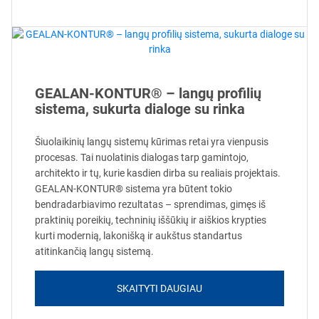
GEALAN-KONTUR® – langų profilių
sistema, sukurta dialoge su rinka
Šiuolaikinių langų sistemų kūrimas retai yra vienpusis
procesas. Tai nuolatinis dialogas tarp gamintojo,
architekto ir tų, kurie kasdien dirba su realiais projektais.
GEALAN-KONTUR® sistema yra būtent tokio
bendradarbiavimo rezultatas – sprendimas, gimęs iš
praktinių poreikių, techninių iššūkių ir aiškios krypties
kurti modernią, lakonišką ir aukštus standartus
atitinkančią langų sistemą.
SKAITYTI DAUGIAU