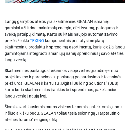
Langų gamybos ateitis yra skaitmeninė. GEALAN išmanieji
gaminiai užtikrina maksimalų energinį efektyvumą, patogumą ir
sveiką patalpų klimatą. Kartu su kitais naujojo automatizavimo
prekės ženklo
TEXINO
komponentais pristatysime platų
skaitmeninių produktų ir sprendimų asortimentą, kuris leidžia langų
gamintojams integruoti išmaniųjų namų sprendimus į savo ateities
langų verslą.
Skaitmeninės paslaugos teikiamos visoje vertės grandinėje: nuo
projektavimo ir pardavimo iki paslaugų po pardavimo ir techninės
priežiūros. GEALAN ir kartu su „Digital Building Solutions“ (DBS)
kartu kuria skaitmeninius įrankius bei sprendimus, pakeliančius
langų verslą į naują lygį.
Šiomis svarbiausiomis mums visiems temomis, pateiktomis įdomiu
ir šiuolaikišku būdu, GEALAN toliau tęsia sėkmingą „Tarptautinio
ateities forumo“ renginių ciklą.