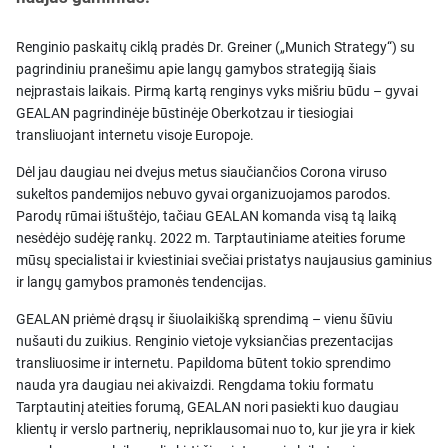
Renginio paskaitų ciklą pradės Dr. Greiner („Munich Strategy“) su
pagrindiniu pranešimu apie langų gamybos strategiją šiais
neįprastais laikais. Pirmą kartą renginys vyks mišriu būdu – gyvai
GEALAN pagrindinėje būstinėje Oberkotzau ir tiesiogiai
transliuojant internetu visoje Europoje.
Dėl jau daugiau nei dvejus metus siaučiančios Corona viruso
sukeltos pandemijos nebuvo gyvai organizuojamos parodos.
Parodų rūmai ištuštėjo, tačiau GEALAN komanda visą tą laiką
nesėdėjo sudėję rankų. 2022 m. Tarptautiniame ateities forume
mūsų specialistai ir kviestiniai svečiai pristatys naujausius gaminius
ir langų gamybos pramonės tendencijas.
GEALAN priėmė drąsų ir šiuolaikišką sprendimą – vienu šūviu
nušauti du zuikius. Renginio vietoje vyksiančias prezentacijas
transliuosime ir internetu. Papildoma būtent tokio sprendimo
nauda yra daugiau nei akivaizdi. Rengdama tokiu formatu
Tarptautinį ateities forumą, GEALAN nori pasiekti kuo daugiau
klientų ir verslo partnerių, nepriklausomai nuo to, kur jie yra ir kiek