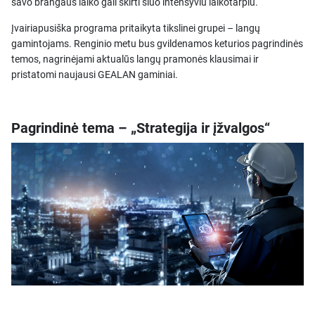
savo brangaus laiko gali skirti šiuo intensyviu laikotarpiu.
Įvairiapusiška programa pritaikyta tikslinei grupei – langų
gamintojams. Renginio metu bus gvildenamos keturios pagrindinės
temos, nagrinėjami aktualūs langų pramonės klausimai ir
pristatomi naujausi GEALAN gaminiai.
Pagrindinė tema – „Strategija ir įžvalgos“