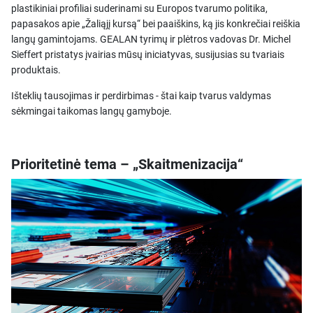
plastikiniai profiliai suderinami su Europos tvarumo politika,
papasakos apie „Žaliąjį kursą“ bei paaiškins, ką jis konkrečiai reiškia
langų gamintojams. GEALAN tyrimų ir plėtros vadovas Dr. Michel
Sieffert pristatys įvairias mūsų iniciatyvas, susijusias su tvariais
produktais.
Išteklių tausojimas ir perdirbimas - štai kaip tvarus valdymas
sėkmingai taikomas langų gamyboje.
Prioritetinė tema – „Skaitmenizacija“