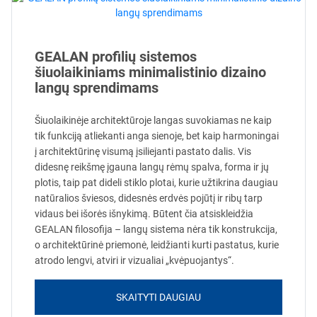
GEALAN profilių sistemos
šiuolaikiniams minimalistinio dizaino
langų sprendimams
Šiuolaikinėje architektūroje langas suvokiamas ne kaip
tik funkciją atliekanti anga sienoje, bet kaip harmoningai
į architektūrinę visumą įsiliejanti pastato dalis. Vis
didesnę reikšmę įgauna langų rėmų spalva, forma ir jų
plotis, taip pat dideli stiklo plotai, kurie užtikrina daugiau
natūralios šviesos, didesnės erdvės pojūtį ir ribų tarp
vidaus bei išorės išnykimą. Būtent čia atsiskleidžia
GEALAN filosofija – langų sistema nėra tik konstrukcija,
o architektūrinė priemonė, leidžianti kurti pastatus, kurie
atrodo lengvi, atviri ir vizualiai „kvėpuojantys“.
SKAITYTI DAUGIAU