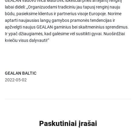
GEALAN vadovo Ivica Maurović lūkesčiai prieš artėjantį renginį
labai dideli: „Organizuodami tradiciniu jau tapusį renginį nauju
būdu, pasieksime klientus ir partnerius visoje Europoje. Norime
aptarti naujausias langų gamybos pramonės tendencijas ir
apžvelgti naujus GEALAN gaminius bei skaitmeninius sprendimus.
Ir ypač džiaugiamės, kad galėsime vėl susitikti gyvai. Nuoširdžiai
kviečiu visus dalyvauti!“
GEALAN BALTIC
2022-05-02
Paskutiniai įrašai