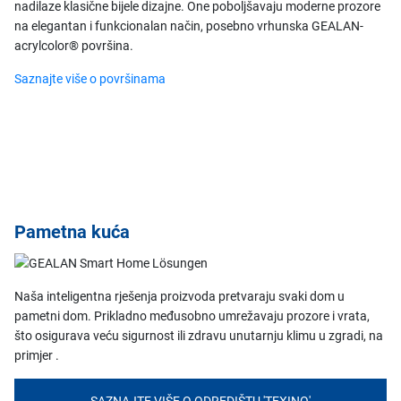
nadilaze klasične bijele dizajne. One poboljšavaju moderne prozore
na elegantan i funkcionalan način, posebno vrhunska GEALAN-
acrylcolor® površina.
Saznajte više o površinama
Pametna kuća
Naša inteligentna rješenja proizvoda pretvaraju svaki dom u
pametni dom. Prikladno međusobno umrežavaju prozore i vrata,
što osigurava veću sigurnost ili zdravu unutarnju klimu u zgradi, na
primjer .
SAZNAJTE VIŠE O ODREDIŠTU 'TEXINO'