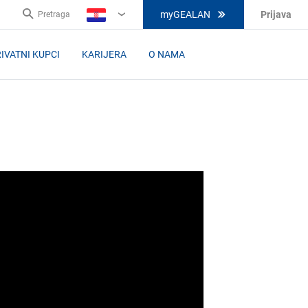
myGEALAN
Prijava
Pretraga
HR
IVATNI KUPCI
KARIJERA
O NAMA