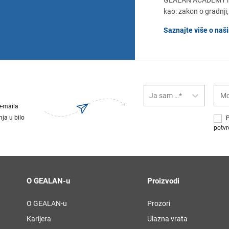
GEALAN ACADEMY nudi
kao: zakon o gradnji,
Saznajte više o na
Ja sam …*
e-maila
ja u bilo
P
potvr
O GEALAN-u
Proizvodi
O GEALAN-u
Prozori
Karijera
Ulazna vrata