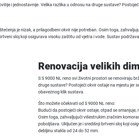
ovitije i jednostavnije. Velika razlika u odnosu na druge sustave? Postojeć
oštećenja je nizak, a prilagodbeni okvir nije potreban. Osim toga, zahvalju
 brtveni sloj koji osigurava visoku zaštitu od vjetra i vode. Sustav podrža
Renovacija velikih di
S S 9000 NL reno svi životni prostori se renoviraju brž
druge sustave? Postojeći okvir ostaje na mjestu jer
obaveznog klik sustava.
Što možete očekivati od S 9000 NL reno:
Budući da postojeći okvir ostaje, otpad se smanjuje, r
Osim toga, zahvaljujući višestrukim zračnim komorama
poboljšava. Uključen je i središnji brtveni sloj koji o
debljinu stakla od 24 do 52 mm.