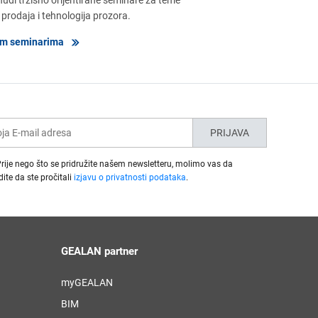
 tržišno orijentirane seminare za teme
 prodaja i tehnologija prozora.
šim seminarima
PRIJAVA
rije nego što se pridružite našem newsletteru, molimo vas da
dite da ste pročitali
izjavu o privatnosti podataka
.
GEALAN partner
myGEALAN
BIM