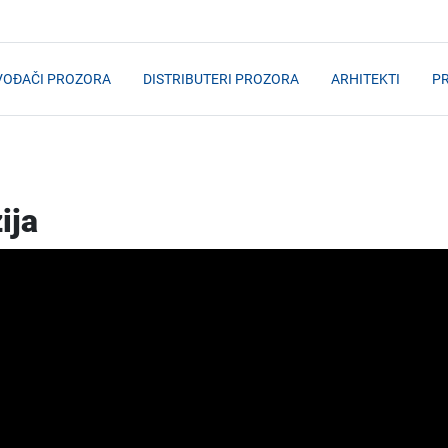
VOĐAČI PROZORA
DISTRIBUTERI PROZORA
ARHITEKTI
PR
ija