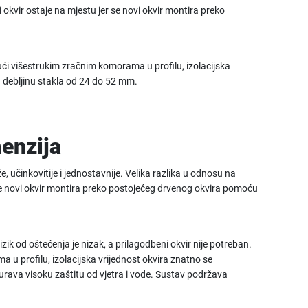
i okvir ostaje na mjestu jer se novi okvir montira preko
jući višestrukim zračnim komorama u profilu, izolacijska
va debljinu stakla od 24 do 52 mm.
menzija
e, učinkovitije i jednostavnije. Velika razlika u odnosu na
 se novi okvir montira preko postojećeg drvenog okvira pomoću
izik od oštećenja je nizak, a prilagodbeni okvir nije potreban.
 u profilu, izolacijska vrijednost okvira znatno se
sigurava visoku zaštitu od vjetra i vode. Sustav podržava