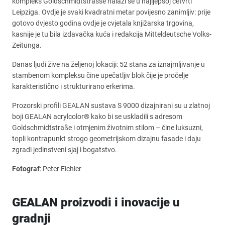
kompleks Goldschmidtstrasse nalazi se u najljepšoj četvrti
Leipziga. Ovdje je svaki kvadratni metar povijesno zanimljiv: prije
gotovo dvjesto godina ovdje je cvjetala knjižarska trgovina,
kasnije je tu bila izdavačka kuća i redakcija Mitteldeutsche Volks-
Zeitunga.
Danas ljudi žive na željenoj lokaciji: 52 stana za iznajmljivanje u
stambenom kompleksu čine upečatljiv blok čije je pročelje
karakteristično i strukturirano erkerima.
Prozorski profili GEALAN sustava S 9000 dizajnirani su u zlatnoj
boji GEALAN acrylcolor® kako bi se uskladili s adresom
Goldschmidtstraße i otmjenim životnim stilom – čine luksuzni,
topli kontrapunkt strogo geometrijskom dizajnu fasade i daju
zgradi jedinstveni sjaj i bogatstvo.
Fotograf
: Peter Eichler
GEALAN proizvodi i inovacije u
gradnji