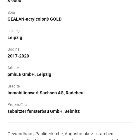
S 9000
Boja
GEALAN-acrylcolor® GOLD
Lokacija
Leipzig
Godina
2017-2020
Arhitekt
pmhLE GmbH, Leipzig
Graditelj
Immobilienwert Sachsen AG, Radebeul
Proizvođač
sebnitzer fensterbau GmbH, Sebnitz
Gewandhaus, Paulinerkirche, Augustusplatz - stambeni