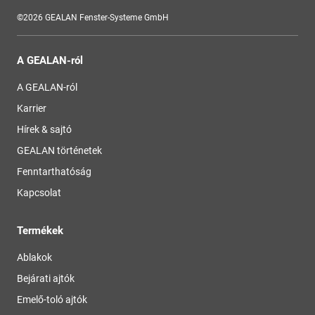
©2026 GEALAN Fenster-Systeme GmbH
A GEALAN-ról
A GEALAN-ról
Karrier
Hírek & sajtó
GEALAN történetek
Fenntarthatóság
Kapcsolat
Termékek
Ablakok
Bejárati ajtók
Emelő-toló ajtók