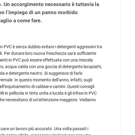
no. Un accorgimento necessario è tuttavia la
con l’impiego di un panno morbido
aglio a come fare.
 in PVC è senza dubbio evitare i detergenti aggressivi tra
idi. Per donare loro nuova freschezza sarà sufficiente
amenti in PVC può essere effettuata con una miscela
to, acqua calda con una goccia di detergente lavapiatti,
ida e detergente neutro. Si suggerisce di farlo
ernale. In questo momento dell’anno, infatti, sugli
ell’inquinamento di caldaie e camini. Questi consigli
 in pellicola in tinta unita e lucida e gli infissi in PVC
e che necessitano di un’attenzione maggiore. Vediamo
ttuare un lavoro più accurato. Una volta passati i