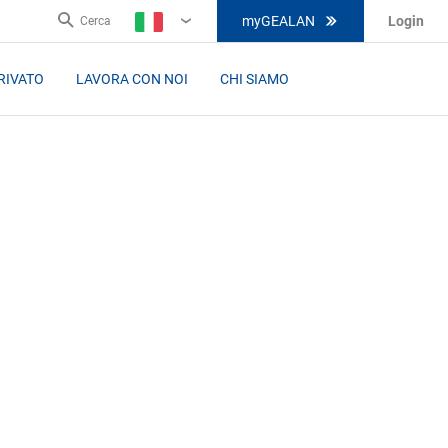
myGEALAN
Login
Cerca
IT
RIVATO
LAVORA CON NOI
CHI SIAMO