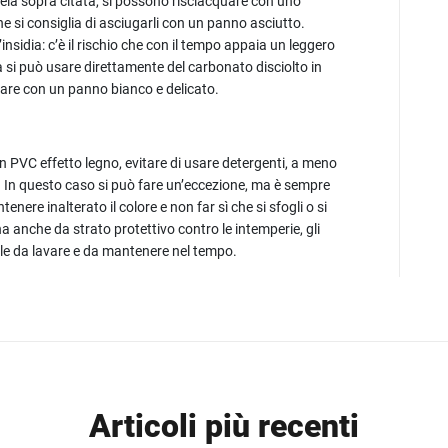
ela sopra citata, si possono risciacquare con uno
 si consiglia di asciugarli con un panno asciutto.
’insidia: c’è il rischio che con il tempo appaia un leggero
 si può usare direttamente del carbonato disciolto in
vare con un panno bianco e delicato.
 in PVC effetto legno, evitare di usare detergenti, a meno
. In questo caso si può fare un’eccezione, ma è sempre
re inalterato il colore e non far sì che si sfogli o si
 anche da strato protettivo contro le intemperie, gli
acile da lavare e da mantenere nel tempo.
Articoli più recenti