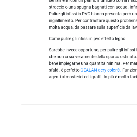
serramenti con un panno inumidito con la misc
straccio o una spugna bagnati con acqua. Infine
Pulire gli infissi in PVC bianco presenta però un
ingiallimento. Per contrastare questo problema
molta acqua, da passare sulla superficie da la
Come pulire gli infissi in pvc effetto legno
Sarebbe invece opportuno, per pulire gli infissi
che non ci sia veramente dello sporco ostinato
bene impiegarne una quantità minima. Per mantene
sfaldi, è perfetto
GEALAN-acrylcolor®.
Funziona
agenti atmosferici ed i graffi. In più è molto f