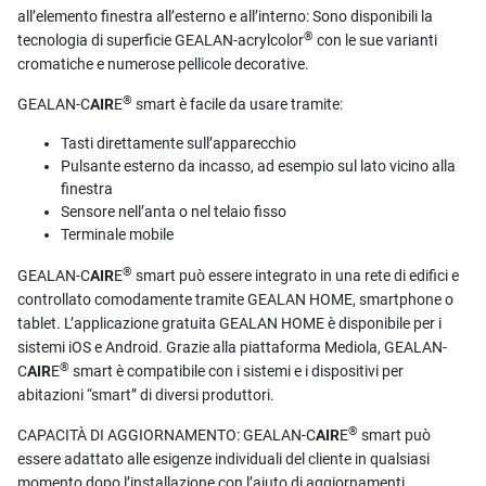
all’elemento finestra all’esterno e all’interno: Sono disponibili la
®
tecnologia di superficie GEALAN-acrylcolor
con le sue varianti
cromatiche e numerose pellicole decorative.
®
GEALAN-C
AIR
E
smart è facile da usare tramite:
Tasti direttamente sull’apparecchio
Pulsante esterno da incasso, ad esempio sul lato vicino alla
finestra
Sensore nell’anta o nel telaio fisso
Terminale mobile
®
GEALAN-C
AIR
E
smart può essere integrato in una rete di edifici e
controllato comodamente tramite GEALAN HOME, smartphone o
tablet. L’applicazione gratuita GEALAN HOME è disponibile per i
sistemi iOS e Android. Grazie alla piattaforma Mediola, GEALAN-
®
C
AIR
E
smart è compatibile con i sistemi e i dispositivi per
abitazioni “smart” di diversi produttori.
®
CAPACITÀ DI AGGIORNAMENTO: GEALAN-C
AIR
E
smart può
essere adattato alle esigenze individuali del cliente in qualsiasi
momento dopo l’installazione con l’aiuto di aggiornamenti