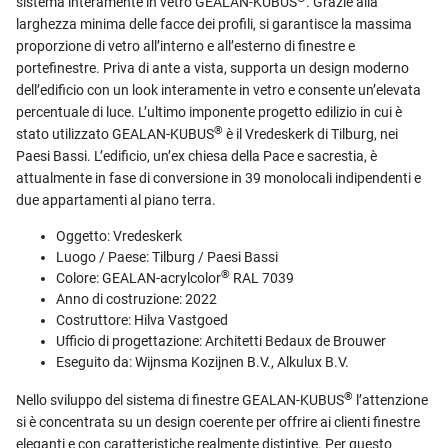
sistema interamente in vetro GEALAN-KUBUS
. Grazie alla
larghezza minima delle facce dei profili, si garantisce la massima
proporzione di vetro all’interno e all’esterno di finestre e
portefinestre. Priva di ante a vista, supporta un design moderno
dell’edificio con un look interamente in vetro e consente un’elevata
percentuale di luce. L’ultimo imponente progetto edilizio in cui è
®
stato utilizzato GEALAN-KUBUS
è il Vredeskerk di Tilburg, nei
Paesi Bassi. L’edificio, un’ex chiesa della Pace e sacrestia, è
attualmente in fase di conversione in 39 monolocali indipendenti e
due appartamenti al piano terra.
Oggetto: Vredeskerk
Luogo / Paese: Tilburg / Paesi Bassi
®
Colore: GEALAN-acrylcolor
RAL 7039
Anno di costruzione: 2022
Costruttore: Hilva Vastgoed
Ufficio di progettazione: Architetti Bedaux de Brouwer
Eseguito da: Wijnsma Kozijnen B.V., Alkulux B.V.
®
Nello sviluppo del sistema di finestre GEALAN-KUBUS
l’attenzione
si è concentrata su un design coerente per offrire ai clienti finestre
eleganti e con caratteristiche realmente distintive. Per questo