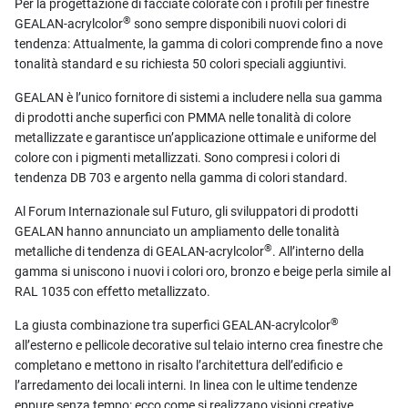
Per la progettazione di facciate colorate con i profili per finestre
®
GEALAN-acrylcolor
sono sempre disponibili nuovi colori di
tendenza: Attualmente, la gamma di colori comprende fino a nove
tonalità standard e su richiesta 50 colori speciali aggiuntivi.
GEALAN è l’unico fornitore di sistemi a includere nella sua gamma
di prodotti anche superfici con PMMA nelle tonalità di colore
metallizzate e garantisce un’applicazione ottimale e uniforme del
colore con i pigmenti metallizzati. Sono compresi i colori di
tendenza DB 703 e argento nella gamma di colori standard.
Al Forum Internazionale sul Futuro, gli sviluppatori di prodotti
GEALAN hanno annunciato un ampliamento delle tonalità
®
metalliche di tendenza di GEALAN-acrylcolor
. All’interno della
gamma si uniscono i nuovi i colori oro, bronzo e beige perla simile al
RAL 1035 con effetto metallizzato.
®
La giusta combinazione tra superfici GEALAN-acrylcolor
all’esterno e pellicole decorative sul telaio interno crea finestre che
completano e mettono in risalto l’architettura dell’edificio e
l’arredamento dei locali interni. In linea con le ultime tendenze
eppure senza tempo: ecco come si realizzano visioni creative.