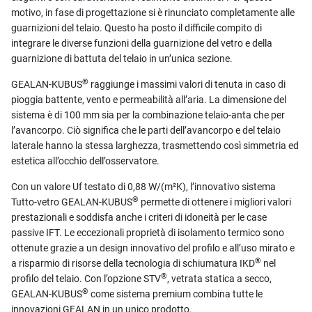
motivo, in fase di progettazione si è rinunciato completamente alle
guarnizioni del telaio. Questo ha posto il difficile compito di
integrare le diverse funzioni della guarnizione del vetro e della
guarnizione di battuta del telaio in un’unica sezione.
®
GEALAN-KUBUS
raggiunge i massimi valori di tenuta in caso di
pioggia battente, vento e permeabilità all’aria. La dimensione del
sistema è di 100 mm sia per la combinazione telaio-anta che per
l’avancorpo. Ciò significa che le parti dell’avancorpo e del telaio
laterale hanno la stessa larghezza, trasmettendo così simmetria ed
estetica all’occhio dell’osservatore.
Con un valore Uf testato di 0,88 W/(m²K), l’innovativo sistema
®
Tutto-vetro GEALAN-KUBUS
permette di ottenere i migliori valori
prestazionali e soddisfa anche i criteri di idoneità per le case
passive IFT. Le eccezionali proprietà di isolamento termico sono
ottenute grazie a un design innovativo del profilo e all’uso mirato e
®
a risparmio di risorse della tecnologia di schiumatura IKD
nel
®
profilo del telaio. Con l’opzione STV
, vetrata statica a secco,
®
GEALAN-KUBUS
come sistema premium combina tutte le
innovazioni GEALAN in un unico prodotto.