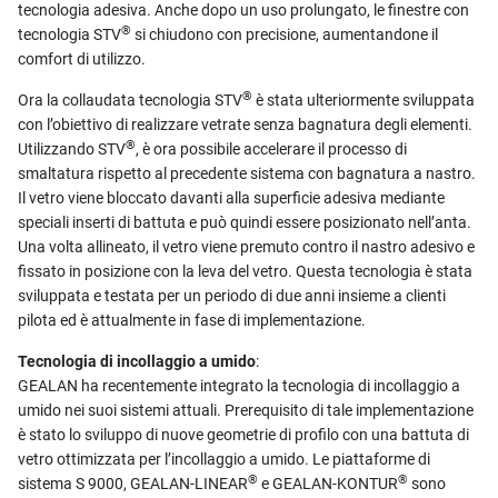
tecnologia adesiva. Anche dopo un uso prolungato, le finestre con
®
tecnologia STV
si chiudono con precisione, aumentandone il
comfort di utilizzo.
®
Ora la collaudata tecnologia STV
è stata ulteriormente sviluppata
con l’obiettivo di realizzare vetrate senza bagnatura degli elementi.
®
Utilizzando STV
, è ora possibile accelerare il processo di
smaltatura rispetto al precedente sistema con bagnatura a nastro.
Il vetro viene bloccato davanti alla superficie adesiva mediante
speciali inserti di battuta e può quindi essere posizionato nell’anta.
Una volta allineato, il vetro viene premuto contro il nastro adesivo e
fissato in posizione con la leva del vetro. Questa tecnologia è stata
sviluppata e testata per un periodo di due anni insieme a clienti
pilota ed è attualmente in fase di implementazione.
Tecnologia di incollaggio a umido
:
GEALAN ha recentemente integrato la tecnologia di incollaggio a
umido nei suoi sistemi attuali. Prerequisito di tale implementazione
è stato lo sviluppo di nuove geometrie di profilo con una battuta di
vetro ottimizzata per l’incollaggio a umido. Le piattaforme di
®
®
sistema S 9000, GEALAN-LINEAR
e GEALAN-KONTUR
sono