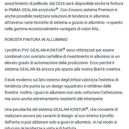
assortimento di pellicole, dal 2024 sarà disponibile anche la finitura
®
in PMMA GEALAN-acrylcolor
. Con il nuovo sistema Premium è
anche possibile realizzare soluzioni di tendenza in alluminio
attraverso varie tecniche di sistema a guscio in alluminio
-
e questo
nella gamma eccezionalmente variegata di colori RAL.
ROBUSTA FINITURA IN ALLUMINIO
®
I profili in PVC GEALAN-KONTUR
sono ottimizzati per essere
combinati con svariate cartelline di rivestimento in alluminio in un
elevato grado di automazione della produzione. Ecco perché il
sistema GEALAN dà ancora più spazio alla vostra libertà creativa.
Il look moderno sul lato esterno degli infissi valorizza l’estetica di
tendenza che punta su un design squadrato e rettilineo delle
finestre. Inoltre, i gusci in alluminio non solo catturano l’attenzione,
ma sono anche estremamente resistenti alle intemperie.
®
Una peculiarità del sistema GEALAN-KONTUR
, che consente di
realizzare ancora più varianti di design: al suo interno il profilo
dell’anta si può abbinare solo a gusci in alluminio. In tal modo si
riducono le larghezze a vista e di battuta.