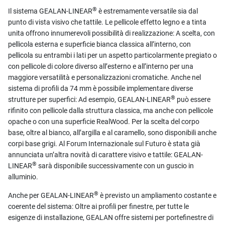
®
Il sistema GEALAN-LINEAR
è estremamente versatile sia dal
punto di vista visivo che tattile. Le pellicole effetto legno e a tinta
unita offrono innumerevoli possibilità di realizzazione: A scelta, con
pellicola esterna e superficie bianca classica all’interno, con
pellicola su entrambi i lati per un aspetto particolarmente pregiato o
con pellicole di colore diverso all’esterno e all’interno per una
maggiore versatilità e personalizzazioni cromatiche. Anche nel
sistema di profili da 74 mm è possibile implementare diverse
®
strutture per superfici: Ad esempio, GEALAN-LINEAR
può essere
rifinito con pellicole dalla struttura classica, ma anche con pellicole
opache o con una superficie RealWood. Per la scelta del corpo
base, oltre al bianco, all’argilla e al caramello, sono disponibili anche
corpi base grigi. Al Forum Internazionale sul Futuro è stata già
annunciata un’altra novità di carattere visivo e tattile: GEALAN-
®
LINEAR
sarà disponibile successivamente con un guscio in
alluminio.
®
Anche per GEALAN-LINEAR
è previsto un ampliamento costante e
coerente del sistema: Oltre ai profili per finestre, per tutte le
esigenze di installazione, GEALAN offre sistemi per portefinestre di