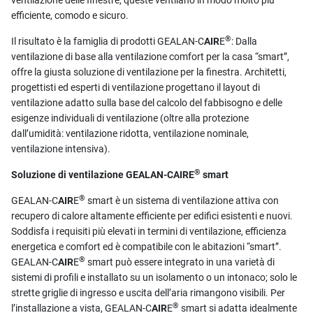
ventilazione delle finestre, queste ventilano in modo molto più
efficiente, comodo e sicuro.
®
Il risultato è la famiglia di prodotti GEALAN-C
AIR
E
: Dalla
ventilazione di base alla ventilazione comfort per la casa “smart”,
offre la giusta soluzione di ventilazione per la finestra. Architetti,
progettisti ed esperti di ventilazione progettano il layout di
ventilazione adatto sulla base del calcolo del fabbisogno e delle
esigenze individuali di ventilazione (oltre alla protezione
dall’umidità: ventilazione ridotta, ventilazione nominale,
ventilazione intensiva).
®
Soluzione di ventilazione GEALAN-CAIRE
smart
®
GEALAN-C
AIR
E
smart è un sistema di ventilazione attiva con
recupero di calore altamente efficiente per edifici esistenti e nuovi.
Soddisfa i requisiti più elevati in termini di ventilazione, efficienza
energetica e comfort ed è compatibile con le abitazioni “smart”.
®
GEALAN-C
AIR
E
smart può essere integrato in una varietà di
sistemi di profili e installato su un isolamento o un intonaco; solo le
strette griglie di ingresso e uscita dell’aria rimangono visibili. Per
®
l’installazione a vista, GEALAN-C
AIR
E
smart si adatta idealmente