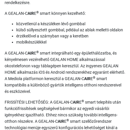
rendelkezésre.
®
A GEALAN-C
AIR
E
smart könnyen kezelhető:
közvetlenül a készüléken lévő gombbal
külső süllyesztett gombbal, például az ablak melletti oldalon
érzékelővel a szárnyban vagy a keretben
mobilkészülékkel
®
A GEALAN-C
AIR
E
smart integrálható egy épülethálózatba, és
kényelmesen vezérelhető GEALAN HOME alkalmazással
okostelefonon vagy táblagépen keresztül. Az ingyenes GEALAN
HOME alkalmazás iOS és Android rendszerekhez egyaránt elérhető.
®
A Mediola platformon keresztül a GEALAN-C
AIR
E
smart
kompatibilis a különböző gyártók intelligens otthoni rendszereivel
és eszközeivel.
®
FRISSÍTÉSI LEHETŐSÉG: A GEALAN-C
AIR
E
smart telepítés után
funkciófrissítések segítségével bármikor az egyedi vásárlói
igényekhez igazítható. Ehhez nincs szükség további intelligens-
®
otthon részekre. A GEALAN-C
AIR
E
smart szellőzőrendszer
technológiai menüje egyszerű konfigurációs lehetőséget kínál a