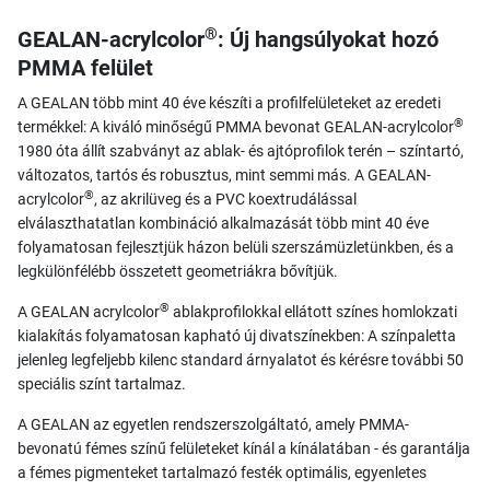
®
GEALAN-acrylcolor
: Új hangsúlyokat hozó
PMMA felület
A GEALAN több mint 40 éve készíti a profilfelületeket az eredeti
®
termékkel: A kiváló minőségű PMMA bevonat GEALAN-acrylcolor
1980 óta állít szabványt az ablak- és ajtóprofilok terén – színtartó,
változatos, tartós és robusztus, mint semmi más. A GEALAN-
®
acrylcolor
, az akrilüveg és a PVC koextrudálással
elválaszthatatlan kombináció alkalmazását több mint 40 éve
folyamatosan fejlesztjük házon belüli szerszámüzletünkben, és a
legkülönfélébb összetett geometriákra bővítjük.
®
A GEALAN acrylcolor
ablakprofilokkal ellátott színes homlokzati
kialakítás folyamatosan kapható új divatszínekben: A színpaletta
jelenleg legfeljebb kilenc standard árnyalatot és kérésre további 50
speciális színt tartalmaz.
A GEALAN az egyetlen rendszerszolgáltató, amely PMMA-
bevonatú fémes színű felületeket kínál a kínálatában - és garantálja
a fémes pigmenteket tartalmazó festék optimális, egyenletes