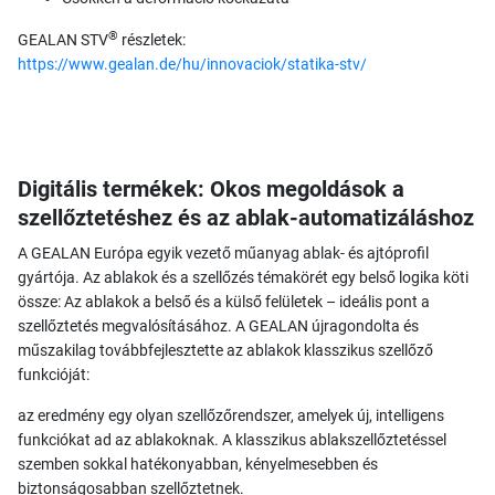
®
GEALAN STV
részletek:
https://www.gealan.de/hu/innovaciok/statika-stv/
Digitális termékek: Okos megoldások a
szellőztetéshez és az ablak-automatizáláshoz
A GEALAN Európa egyik vezető műanyag ablak- és ajtóprofil
gyártója. Az ablakok és a szellőzés témakörét egy belső logika köti
össze: Az ablakok a belső és a külső felületek – ideális pont a
szellőztetés megvalósításához. A GEALAN újragondolta és
műszakilag továbbfejlesztette az ablakok klasszikus szellőző
funkcióját:
az eredmény egy olyan szellőzőrendszer, amelyek új, intelligens
funkciókat ad az ablakoknak. A klasszikus ablakszellőztetéssel
szemben sokkal hatékonyabban, kényelmesebben és
biztonságosabban szellőztetnek.