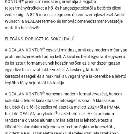
®
KONTUR
prémium rendszer garantálja a legjobb
teljesítményértékeket a hő- és hangszigeteléstől a betörés elleni
védelemig. A 82,5 mm-es szegmens új rendszerfejlesztését André
Wunsch, a GEALAN termék- és innovációmenedzsment-vezetője
mutatta be először.
ELEGÁNS. ROBUSZTUS. SOKOLDALÚ.
®
A GEALAN-KONTUR
egyesíti mindazt, amit egy modern műanyag
profilrendszereknek tudnia kell. A kívül és belül egyaránt egyszerű
és letisztult formanyelvnek köszönhetően ez a rendszer igazán
egyedivé teszi az ablaktervezést. A keskeny, látható
keretszélességek és a maximális üvegarány a lakóterekbe a lehető
legtöbb fény bejutását biztosítja.
®
A GEALAN-KONTUR
nemcsak modern formatervezést, hanem
sokoldalú felület kialakítási lehetőséget is kínál. A klasszikus
felületek és a fóliák széles választéka mellett 2024-től a PMMA
®
felületű GEALAN-acrylcolor
is elérhető lesz. Az új prémium
rendszer a divatos alumínium kialakítást is lehetővé teszi a
különféle alumínium héjrendszer-technológiákon keresztül
-
,
mindezt a RAL színpaletta rendkívül széles színválasztékában.