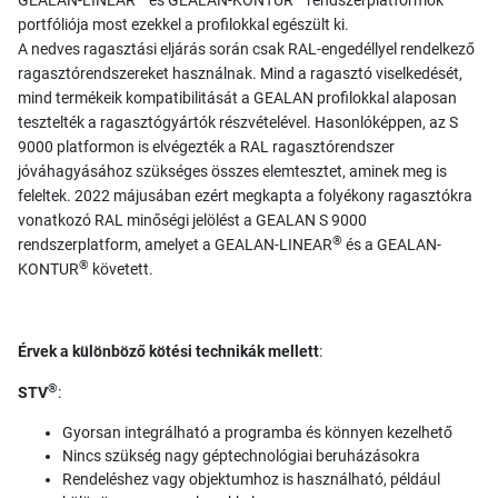
GEALAN-LINEAR
és GEALAN-KONTUR
rendszerplatformok
portfóliója most ezekkel a profilokkal egészült ki.
A nedves ragasztási eljárás során csak RAL-engedéllyel rendelkező
ragasztórendszereket használnak. Mind a ragasztó viselkedését,
mind termékeik kompatibilitását a GEALAN profilokkal alaposan
tesztelték a ragasztógyártók részvételével. Hasonlóképpen, az S
9000 platformon is elvégezték a RAL ragasztórendszer
jóváhagyásához szükséges összes elemtesztet, aminek meg is
feleltek. 2022 májusában ezért megkapta a folyékony ragasztókra
vonatkozó RAL minőségi jelölést a GEALAN S 9000
®
rendszerplatform, amelyet a GEALAN-LINEAR
és a GEALAN-
®
KONTUR
követett.
Érvek a különböző kötési technikák mellett
:
®
STV
:
Gyorsan integrálható a programba és könnyen kezelhető
Nincs szükség nagy géptechnológiai beruházásokra
Rendeléshez vagy objektumhoz is használható, például