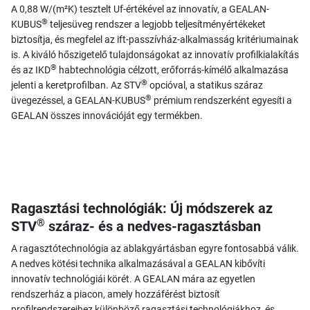
A 0,88 W/(m²K) tesztelt Uf-értékével az innovatív, a GEALAN-
®
KUBUS
teljesüveg rendszer a legjobb teljesítményértékeket
biztosítja, és megfelel az ift-passzívház-alkalmasság kritériumainak
is. A kiváló hőszigetelő tulajdonságokat az innovatív profilkialakítás
®
és az IKD
habtechnológia célzott, erőforrás-kímélő alkalmazása
®
jelenti a keretprofilban. Az STV
opcióval, a statikus száraz
®
üvegezéssel, a GEALAN-KUBUS
prémium rendszerként egyesíti a
GEALAN összes innovációját egy termékben.
Ragasztási technológiák: Új módszerek az
®
STV
száraz- és a nedves-ragasztásban
A ragasztótechnológia az ablakgyártásban egyre fontosabbá válik.
A nedves kötési technika alkalmazásával a GEALAN kibővíti
innovatív technológiái körét. A GEALAN mára az egyetlen
rendszerház a piacon, amely hozzáférést biztosít
profilrendszereihez különböző ragasztási technológiákhoz, és