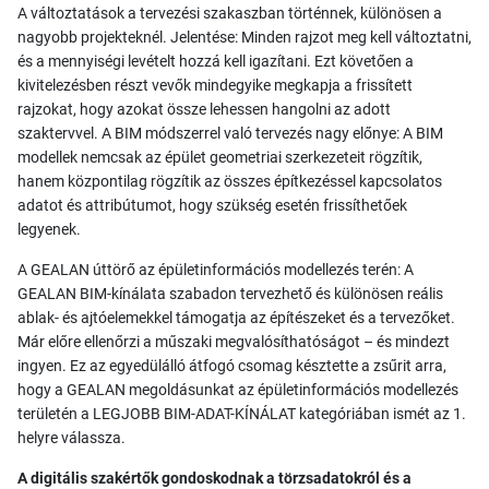
A változtatások a tervezési szakaszban történnek, különösen a
nagyobb projekteknél. Jelentése: Minden rajzot meg kell változtatni,
és a mennyiségi levételt hozzá kell igazítani. Ezt követően a
kivitelezésben részt vevők mindegyike megkapja a frissített
rajzokat, hogy azokat össze lehessen hangolni az adott
szaktervvel. A BIM módszerrel való tervezés nagy előnye: A BIM
modellek nemcsak az épület geometriai szerkezeteit rögzítik,
hanem központilag rögzítik az összes építkezéssel kapcsolatos
adatot és attribútumot, hogy szükség esetén frissíthetőek
legyenek.
A GEALAN úttörő az épületinformációs modellezés terén: A
GEALAN BIM-kínálata szabadon tervezhető és különösen reális
ablak- és ajtóelemekkel támogatja az építészeket és a tervezőket.
Már előre ellenőrzi a műszaki megvalósíthatóságot – és mindezt
ingyen. Ez az egyedülálló átfogó csomag késztette a zsűrit arra,
hogy a GEALAN megoldásunkat az épületinformációs modellezés
területén a LEGJOBB BIM-ADAT-KÍNÁLAT kategóriában ismét az 1.
helyre válassza.
A digitális szakértők gondoskodnak a törzsadatokról és a