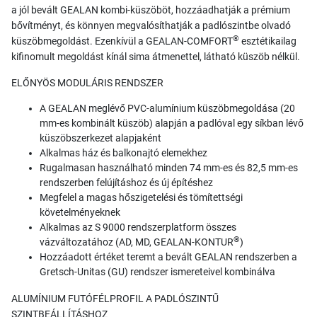
a jól bevált GEALAN kombi-küszöböt, hozzáadhatják a prémium
bővítményt, és könnyen megvalósíthatják a padlószintbe olvadó
®
küszöbmegoldást. Ezenkívül a GEALAN-COMFORT
esztétikailag
kifinomult megoldást kínál sima átmenettel, látható küszöb nélkül.
ELŐNYÖS MODULÁRIS RENDSZER
A GEALAN meglévő PVC-alumínium küszöbmegoldása (20
mm-es kombinált küszöb) alapján a padlóval egy síkban lévő
küszöbszerkezet alapjaként
Alkalmas ház és balkonajtó elemekhez
Rugalmasan használható minden 74 mm-es és 82,5 mm-es
rendszerben felújításhoz és új építéshez
Megfelel a magas hőszigetelési és tömítettségi
követelményeknek
Alkalmas az S 9000 rendszerplatform összes
®
vázváltozatához (AD, MD, GEALAN-KONTUR
)
Hozzáadott értéket teremt a bevált GEALAN rendszerben a
Gretsch-Unitas (GU) rendszer ismereteivel kombinálva
ALUMÍNIUM FUTÓFÉLPROFIL A PADLÓSZINTŰ
SZINTBEÁLLÍTÁSHOZ