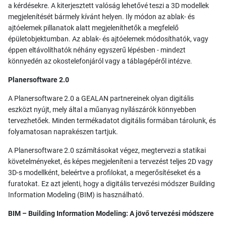
a kérdésekre. A kiterjesztett valóság lehetővé teszi a 3D modellek
megjelenítését bármely kívánt helyen. Ily módon az ablak- és
ajtóelemek pillanatok alatt megjeleníthetők a megfelelő
épületobjektumban. Az ablak- és ajtóelemek módosíthatók, vagy
éppen eltávolíthatók néhány egyszerű lépésben - mindezt
könnyedén az okostelefonjáról vagy a táblagépéről intézve.
Planersoftware 2.0
A Planersoftware 2.0 a GEALAN partnereinek olyan digitális
eszközt nyújt, mely által a műanyag nyílászárók könnyebben
tervezhetőek. Minden termékadatot digitális formában tárolunk, és
folyamatosan naprakészen tartjuk.
A Planersoftware 2.0 számításokat végez, megtervezi a statikai
követelményeket, és képes megjeleníteni a tervezést teljes 2D vagy
3D-s modellként, beleértve a profilokat, a megerősítéseket és a
furatokat. Ez azt jelenti, hogy a digitális tervezési módszer Building
Information Modeling (BIM) is használható.
BIM – Building Information Modeling: A jövő tervezési módszere