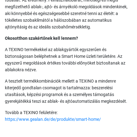
tudását. Az eredmény: Felhasználóbarát, minőségi és mégis
megfizethető ablak-, ajtó- és árnyékoló megoldások mindenkinek,
aki könnyebbé és egészségesebbé szeretné tenni az életét: a
tökéletes szobaklímától a hálószobában az automatikus
ajtónyitásig és az ideális szobahőmérsékletig.
Okosotthon szakértőnek kell lennem?
A TEXINO termékekkel az ablakgyártók egyszerűen és
biztonságosan beléphetnek a Smart Home üzleti területére. Az
egyszerű megoldások értékes további előnyöket biztosítanak az
ablakokra nézve.
A tesztelt termékkombinációk mellett a TEXINO a mindenre
kiterjedő gondtalan csomagot is tartalmazza: beszerelési
utasítások, képzési programok és a személyes támogatás
gyerekjátékká teszi az ablak- és ajtóautomatizálás megkezdését.
Tovább a TEXINO felületére:
https://www.gealan.de/de/produkte/smart-home/