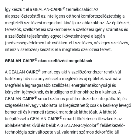
®
Így készült el a GEALAN-C
AIR
E
termékcsalád: Az
alapszellőztetéstől az intelligens otthoni komfortszellőztetésig a
megfelelő szellőzési megoldást kínálja az ablakokhoz. Az építészek,
tervezők, szellőztetési szakemberek a szellőzési igény számítás és
a szellőzési teljesítmény egyedi követelményei alapján
(nedvességvédelmen túl: csökkentett szellőzés, névleges szellőzés,
intenzív szellőzés) készítik el a megfelelő szellőzési tervet.
®
GEALAN-CAIRE
okos szellőzési megoldások
®
A GEALAN-C
AIR
E
smart egy aktív szellőzőrendszer rendkívül
hatékony hővisszanyeréssel a meglévő és új épületek számára.
Megfelel a legmagasabb szellőzési, energiahatékonysági és
kényelmi igényeknek, és intelligens otthonokhoz is alkalmas. A
®
GEALAN-C
AIR
E
smart számos profilrendszerbe integrálható, és
szigeteléssel vagy vakolattal is kiegészíthető; csak a keskeny levegő
bemeneti és kimeneti rácsok maradnak láthatóak. A látható
®
beépítéssel a GEALAN-C
AIR
E
smart tökéletesen illeszkedik az
®
ablakelemhez kívül és belül: A GEALAN-acrylcolor
felületkezelő-
technológia színváltozataival, valamint számos dekorfólia áll