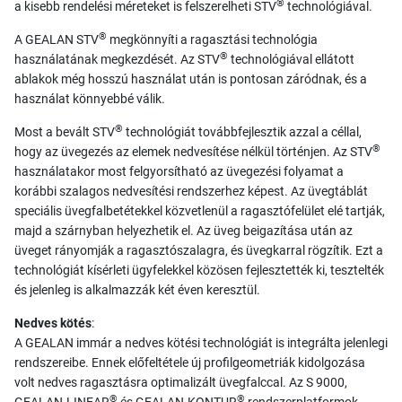
®
a kisebb rendelési méreteket is felszerelheti STV
technológiával.
®
A GEALAN STV
megkönnyíti a ragasztási technológia
®
használatának megkezdését. Az STV
technológiával ellátott
ablakok még hosszú használat után is pontosan záródnak, és a
használat könnyebbé válik.
®
Most a bevált STV
technológiát továbbfejlesztik azzal a céllal,
®
hogy az üvegezés az elemek nedvesítése nélkül történjen. Az STV
használatakor most felgyorsítható az üvegezési folyamat a
korábbi szalagos nedvesítési rendszerhez képest. Az üvegtáblát
speciális üvegfalbetétekkel közvetlenül a ragasztófelület elé tartják,
majd a szárnyban helyezhetik el. Az üveg beigazítása után az
üveget rányomják a ragasztószalagra, és üvegkarral rögzítik. Ezt a
technológiát kísérleti ügyfelekkel közösen fejlesztették ki, tesztelték
és jelenleg is alkalmazzák két éven keresztül.
Nedves kötés
:
A GEALAN immár a nedves kötési technológiát is integrálta jelenlegi
rendszereibe. Ennek előfeltétele új profilgeometriák kidolgozása
volt nedves ragasztásra optimalizált üvegfalccal. Az S 9000,
®
®