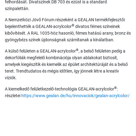
felhordását. Divatszínek DB 703 és ezüst is a standard
színpalettán.
A Nemzetközi Jövő Fórum részeként a GEALAN termékfejlesztői
®
bejelenthették a GEALAN-acrylcolor
divatos fémes színeinek
kibővítését. A RAL 1035-höz hasonló, fémes hatású arany, bronz és
gyöngybézs színek újdonságnak számítanak a kínálatban.
®
A külső felületen a GEALAN-acrylcolor
, a belső felületen pedig a
dekorfóliák megfelelő kombinációja olyan ablakokat biztosít,
amelyek kiegészítik és kiemelik az épület architektúráját és a belső
teret. Trendtudatos és mégis időtlen, így jönnek létre a kreatív
víziók.
®
A kiemelkedő felületkezelő-technológia GEALAN-acrylcolor
:
részletei
https://www.gealan.de/hu/innovaciok/gealan-acrylcolor/