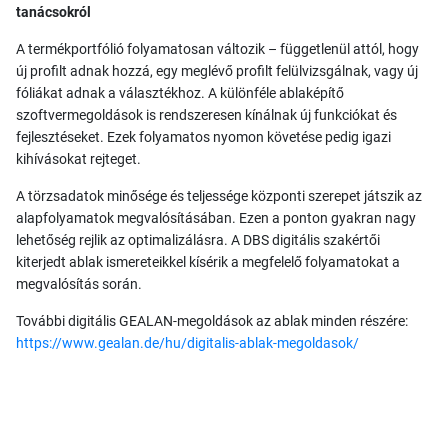
tanácsokról
A termékportfólió folyamatosan változik – függetlenül attól, hogy
új profilt adnak hozzá, egy meglévő profilt felülvizsgálnak, vagy új
fóliákat adnak a választékhoz. A különféle ablaképítő
szoftvermegoldások is rendszeresen kínálnak új funkciókat és
fejlesztéseket. Ezek folyamatos nyomon követése pedig igazi
kihívásokat rejteget.
A törzsadatok minősége és teljessége központi szerepet játszik az
alapfolyamatok megvalósításában. Ezen a ponton gyakran nagy
lehetőség rejlik az optimalizálásra. A DBS digitális szakértői
kiterjedt ablak ismereteikkel kísérik a megfelelő folyamatokat a
megvalósítás során.
További digitális GEALAN-megoldások az ablak minden részére:
https://www.gealan.de/hu/digitalis-ablak-megoldasok/