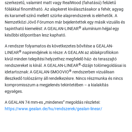
szerkezetű, valamint matt vagy RealWood (fahatású) felületű
fóliákkal finomítható. Az alapkeret kiválasztásakor a fehér, agyag
és karamell színű mellett szürke alaprendszerek is elérhetők. A
Nemzetközi Jövő Fórumon már bejelentettek egy másik vizuális és
®
tapintható kiemelést: A GEALAN-LINEAR
alumínium héjjal egy
későbbi időpontban lesz kapható.
A rendszer folyamatos és következetes bővítése a GEALAN-
®
LINEAR
napirendjének is része: A GEALAN az ablakprofilokon
kívül minden telepítési helyzethez megfelelő ház- és teraszajtó
®
rendszereket is kínál. A GEALAN-LINEAR
-dizájn tolómegoldásai is
®
idetartoznak: A GEALAN-SMOOVIO
rendszerben vizuálisan
illeszkedő tolószárny áll rendelkezésre. Nincs részmunka és nincs
kompromisszum a megjelenés tekintetében – a kialakítás
egységes.
A GEALAN 74 mm-es „mindenes” megoldás részletei:
https://www.gealan.de/hu/rendszerek/gealan-linear/