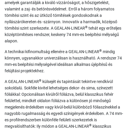
amelyek garantálják a kiváló vízzáróságot, a hőszigetelést,
valamint a zaj- és betörésvédelmet. Erről a három folyamatos
tömítési szint és az ütköző tömítések gondoskodnak a
nyílászárókereten és -szárnyon. Innovatív a harmadik, középső
®
tömítési szint szerkezete. A GEALAN-LINEAR
tehát egy erőteljes
középtömítéses rendszer, keskeny 74 mm-es beépítési mélységű
alapon.
®
A technikai kifinomultság ellenére a GEALAN-LINEAR
mindig
könnyen, ugyanakkor univerzálisan is használható. A rendszer 74
mm-es beépítési mélységével ideálisan alkalmas újépítésű és
felújítási projektekhez.
®
A GEALAN-LINEAR
külsejét és tapintását tekintve rendkívül
sokoldalú. Sokféle kivitel lehetséges dekor- és sima, színezett
fóliákkal: Opcionálisan kívülről fóliázva, belül klasszikus fehér
felülettel, mindkét oldalon fóliázva a különösen jó minőségű
megjelenés érdekében vagy kívül-belül különböző fóliaszínekkel a
nagyobb rugalmasság és egyedi színigények érdekében. A 74 mm-
es profilrendszerben különféle felületi szerkezetek is
®
megvalósíthatók: Ily módon a GEALAN-LINEAR
klasszikus