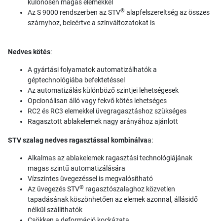
különösen magas elemekkel
®
Az S 9000 rendszerben az STV
alapfelszereltség az összes
szárnyhoz, beleértve a színváltozatokat is
Nedves kötés
:
A gyártási folyamatok automatizálhatók a
géptechnológiába befektetéssel
Az automatizálás különböző szintjei lehetségesek
Opcionálisan álló vagy fekvő kötés lehetséges
RC2 és RC3 elemekkel üvegragasztáshoz szükséges
Ragasztott ablakelemek nagy arányához ajánlott
STV szalag nedves ragasztással kombinálva
a:
Alkalmas az ablakelemek ragasztási technológiájának
magas szintű automatizálására
Vízszintes üvegezéssel is megvalósítható
®
Az üvegezés STV
ragasztószalaghoz közvetlen
tapadásának köszönhetően az elemek azonnal, állásidő
nélkül szállíthatók
Csökken a deformáció kockázata