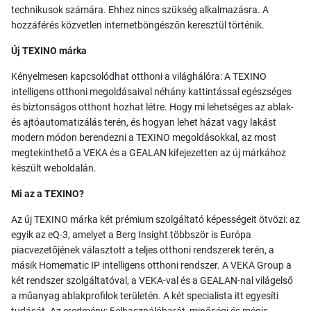
technikusok számára. Ehhez nincs szükség alkalmazásra. A
hozzáférés közvetlen internetböngészőn keresztül történik.
Új TEXINO márka
Kényelmesen kapcsolódhat otthoni a világhálóra: A TEXINO
intelligens otthoni megoldásaival néhány kattintással egészséges
és biztonságos otthont hozhat létre. Hogy mi lehetséges az ablak-
és ajtóautomatizálás terén, és hogyan lehet házat vagy lakást
modern módon berendezni a TEXINO megoldásokkal, az most
megtekinthető a VEKA és a GEALAN kifejezetten az új márkához
készült weboldalán.
Mi az a TEXINO?
Az új TEXINO márka két prémium szolgáltató képességeit ötvözi: az
egyik az eQ-3, amelyet a Berg Insight többször is Európa
piacvezetőjének választott a teljes otthoni rendszerek terén, a
másik Homematic IP intelligens otthoni rendszer. A VEKA Group a
két rendszer szolgáltatóval, a VEKA-val és a GEALAN-nal világelső
a műanyag ablakprofilok területén. A két specialista itt egyesíti