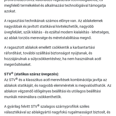
megfelelő termékekkel és alkalmazási technológiával támogatja
azokat.
A ragasztási technikának számos előnye van. Az ablakelemek
nagyobbak és javított statikával kivitelezhetők, nagyobb
üvegfelület, szűk kilátás - és ezáltal modern kialakítás - lehetséges,
az ablak torziós merevsége és méretstabilitása megnő.
A ragasztott ablakok emellett csökkentik a karbantartási
ráfordítást, további szállítási biztonságot nyújtanak, és
hozzájárulnak a súlycsökkentéshez, ha nem használnak acél
megerősítéseket.
®
STV
(statikus száraz üvegezés)
:
®
Az STV
és a klasszikus acél merevítések kombinációja javítja az
ablakok statikáját, és nagyobb elemméretek is megvalósíthatók. Az
ablakon végzendő időigényes beállítási és utólagos beállítási
munkák minimálisra csökkenthetők.
®
A gyárilag felvitt STV
szalagos szárnyprofilok széles
választékával az ablakgyártó nagyfokú rugalmasságot biztosít, és