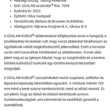
Helység/ország: Tilburg/Hollandia
®
Szín: GEALAN-acrylcolor
RAL 7039
Gyártási év: 2022
Építtető: Hilva Vastgoed
Tervezőiroda: Bedaux de Brouwer Architekten
Ablakgyártó: Wijnsma Kozijnen B.V., Alkulux B.V.
®
A GEALAN-KUBUS
ablakrendszer kifejlesztése során a hangsúly a
következetes tervezésen volt, hogy vonzó ablakokat kínálhasson az
ügyfeleknek valódi megkülönböztető jellemzőkkel. Ezért a tervezés
során nem használtak tömítéseket az ablakkereten. Ennek okán
jelent meg az az igényes feladat, hogy az üvegtömítés és a keretes
tömítés különböző funkcióit egy tömítés-keresztmetszetben
integrálják.
®
A GEALAN-KUBUS
csúcsértékeket mutat csapóeső, szélteher és
légzárási képesség tekintetében egyaránt. A rendszer mérete 100
mm mind a keret-szárny kombinációnál, mind az elülső résznél. Ez
azt jelenti, hogy az elülső és oldalsó keretrészek azonos
homlokszélességűek, ami szimmetriát és esztétikát garantál a
szemlélőnek.