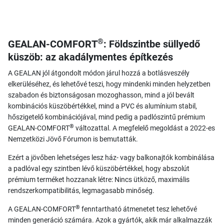
®
GEALAN-COMFORT
: Földszintbe süllyedő
küszöb: az akadálymentes építkezés
A GEALAN jól átgondolt módon járul hozzá a botlásveszély
elkerüléséhez, és lehetővé teszi, hogy mindenki minden helyzetben
szabadon és biztonságosan mozoghasson, mind a jól bevált
kombinációs küszöbértékkel, mind a PVC és alumínium stabil,
hőszigetelő kombinációjával, mind pedig a padlószintű prémium
®
GEALAN-COMFORT
változattal. A megfelelő megoldást a 2022-es
Nemzetközi Jövő Fórumon is bemutatták.
Ezért a jövőben lehetséges lesz ház- vagy balkonajtók kombinálása
a padlóval egy szintben lévő küszöbértékkel, hogy abszolút
prémium terméket hozzanak létre: Nincs ütköző, maximális
rendszerkompatibilitás, legmagasabb minőség.
®
A GEALAN-COMFORT
fenntartható átmenetet tesz lehetővé
minden generáció számára. Azok a gyártók, akik már alkalmazzák