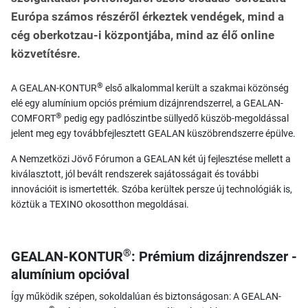
Európa számos részéről érkeztek vendégek, mind a
cég oberkotzau-i központjába, mind az élő online
közvetítésre.
®
A GEALAN-KONTUR
első alkalommal került a szakmai közönség
elé egy alumínium opciós prémium dizájnrendszerrel, a GEALAN-
®
COMFORT
pedig egy padlószintbe süllyedő küszöb-megoldással
jelent meg egy továbbfejlesztett GEALAN küszöbrendszerre épülve.
A Nemzetközi Jövő Fórumon a GEALAN két új fejlesztése mellett a
kiválasztott, jól bevált rendszerek sajátosságait és további
innovációit is ismertették. Szóba kerültek persze új technológiák is,
köztük a TEXINO okosotthon megoldásai.
®
GEALAN-KONTUR
: Prémium dizájnrendszer -
alumínium opcióval
Így működik szépen, sokoldalúan és biztonságosan: A GEALAN-