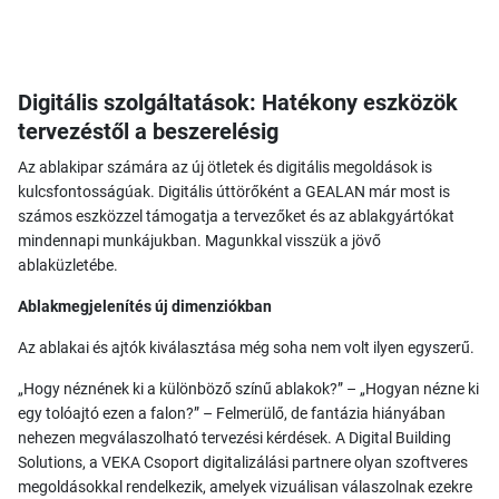
Digitális szolgáltatások: Hatékony eszközök
tervezéstől a beszerelésig
Az ablakipar számára az új ötletek és digitális megoldások is
kulcsfontosságúak. Digitális úttörőként a GEALAN már most is
számos eszközzel támogatja a tervezőket és az ablakgyártókat
mindennapi munkájukban. Magunkkal visszük a jövő
ablaküzletébe.
Ablakmegjelenítés új dimenziókban
Az ablakai és ajtók kiválasztása még soha nem volt ilyen egyszerű.
„Hogy néznének ki a különböző színű ablakok?” – „Hogyan nézne ki
egy tolóajtó ezen a falon?” – Felmerülő, de fantázia hiányában
nehezen megválaszolható tervezési kérdések. A Digital Building
Solutions, a VEKA Csoport digitalizálási partnere olyan szoftveres
megoldásokkal rendelkezik, amelyek vizuálisan válaszolnak ezekre