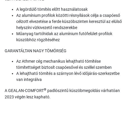
A legördülő tömítés előtt használatosak
Az alumínium profilok közötti résnyílások célja a csapóeső
célzott elvezetése a ferde küszöbszinten keresztül az elülső
helyszíni vízkivezető rendszerekbe
Műanyag tartóhidak az alumínium futófelület-profilok
küszöbhöz rögzítéséhez
GARANTÁLTAN NAGY TÖMÖRSÉG
Az Athmer cég mechanikus lehajtható tömítése
tömítettséget biztosít csapóesővel és széllel szemben
A lehajtható tömítés a szárnyon lévő időjárás-szerkezetbe
van integrálva
®
A GEALAN-COMFORT
padlószintű küszöbmegoldás várhatóan
2023 végén lesz kapható.