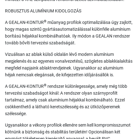
ROBUSZTUS ALUMÍNIUM KIDOLGOZÁS
®
A GEALAN-KONTUR
műanyag profilok optimalizálása úgy zajlott,
hogy magas szintű gyártásautomatizálással különféle alumínium
borítású héjakkal kombinálhatóak. Ily módon a GEALAN rendszer
tovább bővíti tervezési szabadságát.
Vizuálisan az ablak külső oldalán lévő modern alumínium
megjelenés és az egyenes vonalvezetésű, szögletes ablakkialakítás
megfelel napjaink ablaktrendjeinek. Ugyanakkor az alumínium
héjak nemcsak elegánsak, de kifejezetten időjárásállók is.
®
A GEALAN-KONTUR
rendszer különlegessége, amely még több
tervezési szabadságot kínál: A rendszer olyan szárnyprofilt
tartalmaz, amely csak alumínium héjakkal kombinálható. Ezzel
csökkenthető a látható keretszélesség és az ütközőperemek
szélessége.
Ugyanakkor a vékony profilok ellenére sem kell kompromisszumot
kötnünk a biztonság és stabilitás területén! Opcionálisan két
egymást tökéletesen kiegészítő anyaggal: a bevált PVC