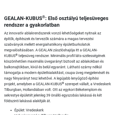
®
GEALAN-KUBUS
: Első osztályú teljesüveges
rendszer a gyakorlatban
Az innovatív ablakrendszerek vonzó lehetőségeket nyitnak az
építők, építészek és tervezők számára a magas tervezési
szabványok mellett energiahatékony épületburkolatok
megvalósításában. A GEALAN zászlóshajója itt a GEALAN-
®
KUBUS
teljesüveg rendszer. Minimális profil láts-szélességének
köszönhetően maximális üvegarányt biztosít az ablakokban és
balkonajtókban, kívül és belül egyaránt. Látható szárny nélkül
támogatja a modern épületkialakítást, csupa üveg megjelenését és
nagy fényarányt tesz lehetővé. A legújabb lenyűgöző építési
®
projekt, amelyben a GEALAN-KUBUS
szerepet vállalt, a Vredeskerk
Tilburgban, Hollandiában volt. Ott az egykori Béketemplom és
sekrestye épületét jelenleg 39 önálló egyszobás lakássá és két
földszinti lakássá alakítják át.
Épület: Vredeskerk