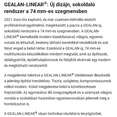
®
GEALAN-LINEAR
: Új dizájn, sokoldalú
rendszer a 74 mm-es szegmensben
2021 ősze óta kapható, és már csaknem kétmillió eladott
profilmérővel egyértelmű: megérkezett a piacra a GEALAN új,
sokoldalú rendszere a 74 mm-es szegmensben. A GEALAN-
®
LINEAR
kiemelkedik modern kialakításával, világos, egyenes
vonalú és letisztult, keskeny látható keretekkel rendelkezik és sok
fényt enged a belső térbe. Ezenkívül a GEALAN új, 74 mm-es
multifunkciós készülékében mindent megtalál, amit az építészek,
ablakgyártók, épülettulajdonosok és felújítók elvárnak egy modern
és megbízható rendszertől.
®
A megjelenést tekintve a GEALAN-LINEAR
tökéletesen illeszkedik
a jelenlegi építési trendekhez. Tiszta, szögletes, kompromisszumok
nélkül modern. Külső megjelenése belül is következetesen
folytatódik: Az egymáshoz illő üvegszegélyek és a szárnyak világos
vonalai a szobákban hasonlóan egyenesvonalúan jelennek meg a
homlokzaton is.
®
A GEALAN-LINEAR
olyan technikai részletei is lenyűgözőek,